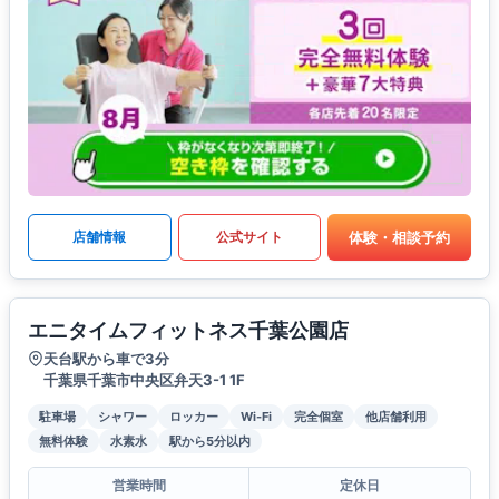
体験・相談予約
店舗情報
公式サイト
エニタイムフィットネス千葉公園店
天台駅から車で3分
千葉県千葉市中央区弁天3-1 1F
駐車場
シャワー
ロッカー
Wi-Fi
完全個室
他店舗利用
無料体験
水素水
駅から5分以内
営業時間
定休日