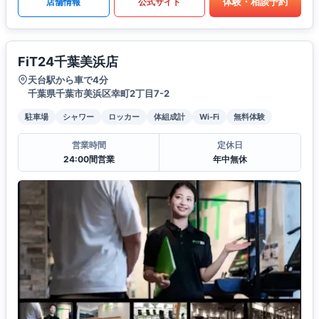
体験・相談予約
店舗情報
公式サイト
FiT24千葉美浜店
天台駅から車で4分
千葉県千葉市美浜区幸町2丁目7-2
駐車場
シャワー
ロッカー
体組成計
Wi-Fi
無料体験
営業時間
定休日
24:00間営業
年中無休