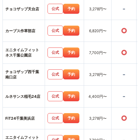
-
公式
予約
チョコザップ天台店
3,278円〜
○
公式
予約
カーブス作草部店
6,820円〜
エニタイムフィット
○
公式
予約
7,700円〜
ネス千葉公園店
チョコザップ西千葉
-
公式
予約
3,278円〜
南口店
-
公式
予約
ルネサンス稲毛24店
4,400円〜
○
公式
予約
FiT24千葉美浜店
3,278円〜
エニタイムフィット
公式
予約