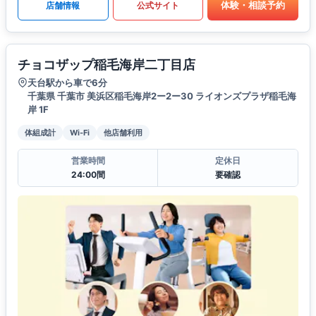
体験・相談予約
店舗情報
公式サイト
チョコザップ稲毛海岸二丁目店
天台駅から車で6分
千葉県 千葉市 美浜区稲毛海岸2ー2ー30 ライオンズプラザ稲毛海
岸 1F
体組成計
Wi-Fi
他店舗利用
営業時間
定休日
24:00間
要確認