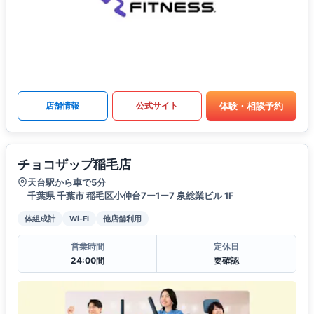
体験・相談予約
店舗情報
公式サイト
チョコザップ稲毛店
天台駅から車で5分
千葉県 千葉市 稲毛区小仲台7ー1ー7 泉総業ビル 1F
体組成計
Wi-Fi
他店舗利用
営業時間
定休日
24:00間
要確認