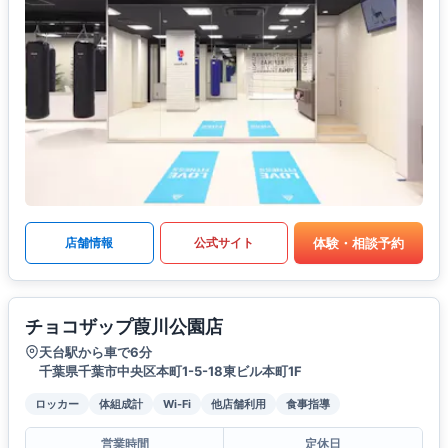
体験・相談予約
店舗情報
公式サイト
チョコザップ葭川公園店
天台駅から車で6分
千葉県千葉市中央区本町1-5-18東ビル本町1F
ロッカー
体組成計
Wi-Fi
他店舗利用
食事指導
営業時間
定休日