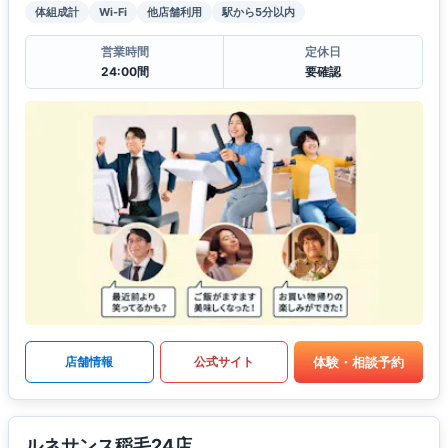
体組成計
Wi-Fi
他店舗利用
駅から5分以内
営業時間
定休日
24:00間
要確認
体験・相談予約
店舗情報
公式サイト
ルネサンス稲毛24店