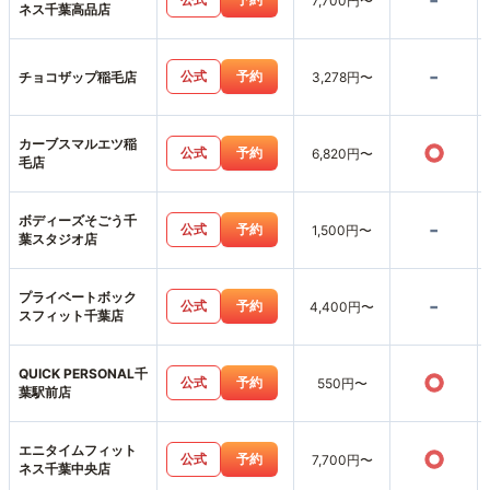
-
7,700円〜
ネス千葉高品店
-
公式
予約
チョコザップ稲毛店
3,278円〜
カーブスマルエツ稲
○
公式
予約
6,820円〜
毛店
ボディーズそごう千
-
公式
予約
1,500円〜
葉スタジオ店
プライベートボック
-
公式
予約
4,400円〜
スフィット千葉店
QUICK PERSONAL千
○
公式
予約
550円〜
葉駅前店
エニタイムフィット
○
公式
予約
7,700円〜
ネス千葉中央店