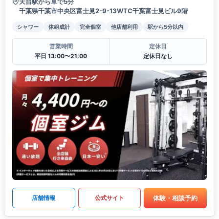
天台駅から車で5分
千葉県千葉市中央区富士見2-9-13WTC千葉富士見ビル9階
シャワー
体組成計
完全個室
他店舗利用
駅から5分以内
営業時間
定休日
平日 13:00〜21:00
定休日なし
体験・相談予約
店舗情報
公式サイト