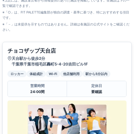
※上記には、施設運営者から情報提供のあった施設を掲載しています。全施設は下の一
覧で確認できます。
※「○」は、FIT PALETTE編集部が独自の調査・基準に基づき、特におすすめする項目
です。
※「－」は未提供を示すものではありません。詳細は各施設の公式サイトをご確認くだ
さい。
チョコザップ天台店
天台駅から徒歩2分
千葉県千葉市稲毛区轟町5-4-20吉田ビル1F
ロッカー
体組成計
Wi-Fi
他店舗利用
駅から5分以内
営業時間
定休日
24:00間
要確認