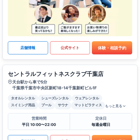
体験・相談予約
店舗情報
公式サイト
セントラルフィットネスクラブ千葉店
天台駅から車で5分
千葉県千葉市中央区新町18-14千葉新町ビル1F
タオルレンタル
シューズレンタル
ウェアレンタル
スイミング用品
プール
サウナ
マットピラティス
もっと見る
営業時間
定休日
平日 10:00〜22:00
毎週金曜日