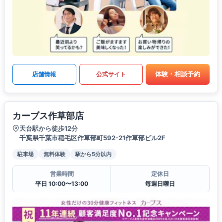
体験・相談予約
店舗情報
公式サイト
カーブス作草部店
天台駅から徒歩12分
千葉県千葉市稲毛区作草部町592-21作草部ビル2F
駐車場
無料体験
駅から5分以内
営業時間
定休日
平日 10:00〜13:00
毎週日曜日