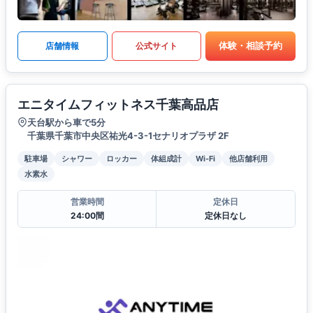
体験・相談予約
店舗情報
公式サイト
エニタイムフィットネス千葉高品店
天台駅から車で5分
千葉県千葉市中央区祐光4-3-1セナリオプラザ 2F
駐車場
シャワー
ロッカー
体組成計
Wi-Fi
他店舗利用
水素水
営業時間
定休日
24:00間
定休日なし