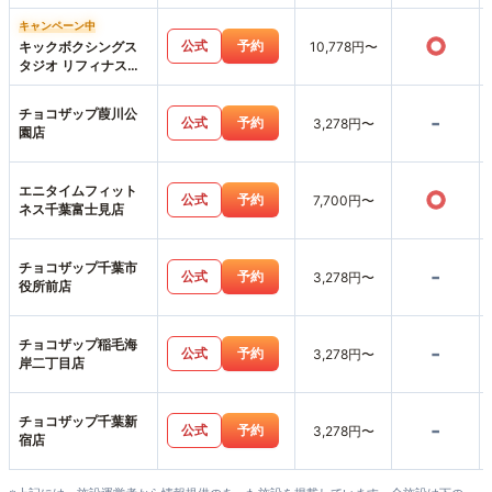
キャンペーン中
○
公式
予約
キックボクシングス
10,778円〜
タジオ リフィナス千
葉店
チョコザップ葭川公
-
公式
予約
3,278円〜
園店
エニタイムフィット
○
公式
予約
7,700円〜
ネス千葉富士見店
チョコザップ千葉市
-
公式
予約
3,278円〜
役所前店
チョコザップ稲毛海
-
公式
予約
3,278円〜
岸二丁目店
チョコザップ千葉新
-
公式
予約
3,278円〜
宿店