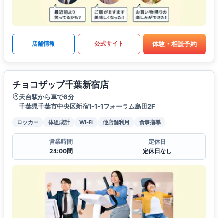
体験・相談予約
店舗情報
公式サイト
チョコザップ千葉新宿店
天台駅から車で6分
千葉県千葉市中央区新宿1-1-1フォーラム島田2F
ロッカー
体組成計
Wi-Fi
他店舗利用
食事指導
営業時間
定休日
24:00間
定休日なし