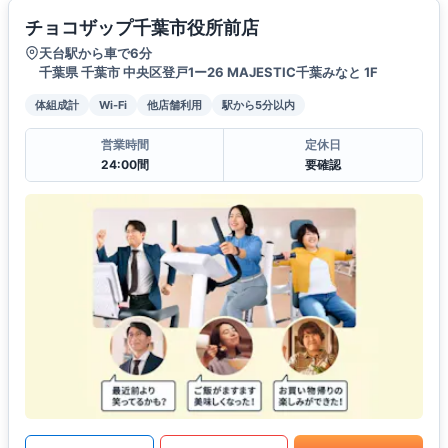
チョコザップ千葉市役所前店
天台駅から車で6分
千葉県 千葉市 中央区登戸1ー26 MAJESTIC千葉みなと 1F
体組成計
Wi-Fi
他店舗利用
駅から5分以内
営業時間
定休日
24:00間
要確認