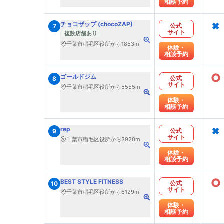
相談予約
×
チョコザップ (chocoZAP)
公式
7
サイト
複数店舗あり
千葉市稲毛区役所から1853m
体験・
相談予約
○
ゴールドジム
公式
8
サイト
千葉市稲毛区役所から5555m
体験・
相談予約
×
rep
公式
9
サイト
千葉市稲毛区役所から3920m
体験・
相談予約
○
BEST STYLE FITNESS
公式
10
サイト
千葉市稲毛区役所から6129m
体験・
相談予約