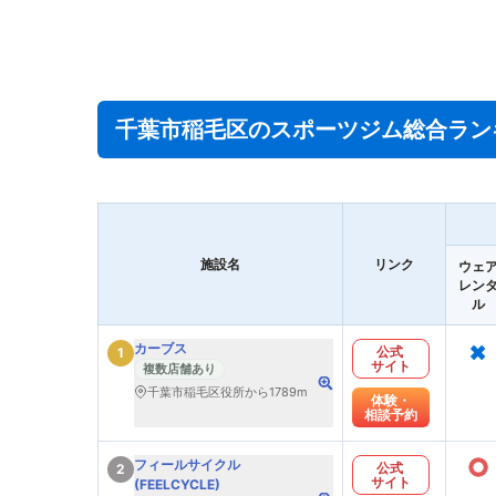
千葉市稲毛区のスポーツジム総合ラン
施設名
リンク
ウェ
レン
ル
×
カーブス
公式
1
サイト
複数店舗あり
千葉市稲毛区役所から1789m
体験・
相談予約
○
フィールサイクル
公式
2
サイト
(FEELCYCLE)