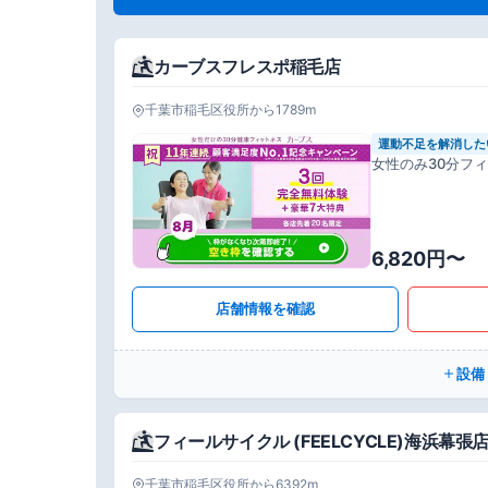
カーブスフレスポ稲毛店
千葉市稲毛区役所から1789m
運動不足を解消した
女性のみ30分フ
6,820円〜
店舗情報を確認
設備
フィールサイクル (FEELCYCLE)海浜幕張
千葉市稲毛区役所から6392m