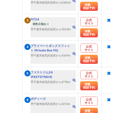
千葉市稲毛区役所から6392m
体験・
相談予約
×
FiT24
公式
3
サイト
複数店舗あり
千葉市稲毛区役所から3553m
体験・
相談予約
×
プライベートボックスフィッ
公式
4
サイト
ト (Private Box Fit)
千葉市稲毛区役所から4341m
体験・
相談予約
×
ファストジム24
公式
5
サイト
(FASTGYM24)
千葉市稲毛区役所から4776m
体験・
相談予約
×
ボディーズ
公式
6
サイト
千葉市稲毛区役所から4213m
体験・