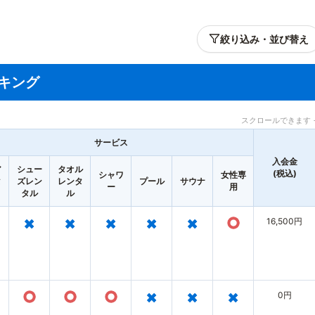
絞り込み・並び替え
キング
スクロールできます 
サービス
入会金
ア
シュー
タオル
(税込)
シャワ
女性専
タ
ズレン
レンタ
プール
サウナ
ー
用
タル
ル
×
×
×
×
×
○
16,500円
○
○
○
×
×
×
0円