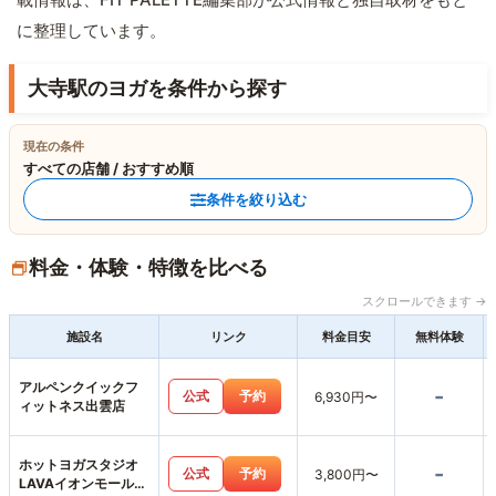
に整理しています。
大寺駅のヨガを条件から探す
現在の条件
すべての店舗 / おすすめ順
条件を絞り込む
料金・体験・特徴を比べる
スクロールできます →
施設名
リンク
料金目安
無料体験
アルペンクイックフ
-
公式
予約
6,930円〜
ィットネス出雲店
ホットヨガスタジオ
-
公式
予約
3,800円〜
LAVAイオンモール出