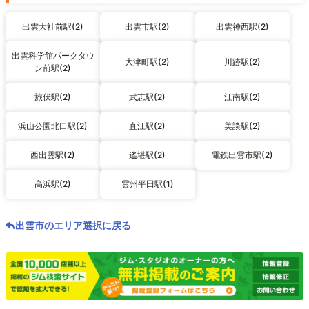
出雲大社前駅(2)
出雲市駅(2)
出雲神西駅(2)
出雲科学館パークタウ
大津町駅(2)
川跡駅(2)
ン前駅(2)
旅伏駅(2)
武志駅(2)
江南駅(2)
浜山公園北口駅(2)
直江駅(2)
美談駅(2)
西出雲駅(2)
遙堪駅(2)
電鉄出雲市駅(2)
高浜駅(2)
雲州平田駅(1)
出雲市のエリア選択に戻る