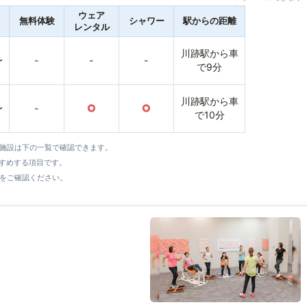
ウェア
無料体験
シャワー
駅からの距離
レンタル
川跡駅から車
〜
-
-
-
で9分
川跡駅から車
〜
-
○
○
で10分
全施設は下の一覧で確認できます。
すすめする項目です。
をご確認ください。