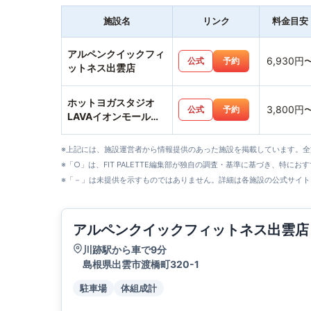
施設名
リンク
料金目安
アルペンクイックフィ
6,930円
公式
予約
ットネス出雲店
ホットヨガスタジオ
3,800円
公式
予約
LAVAイオンモール出
雲店
※上記には、施設運営者から情報提供のあった施設を掲載しています。
※「○」は、FIT PALETTE編集部が独自の調査・基準に基づき、特にお
※「－」は未提供を示すものではありません。詳細は各施設の公式サイト
アルペンクイックフィットネス出雲店
川跡駅から車で9分
島根県出雲市渡橋町320-1
駐車場
体組成計