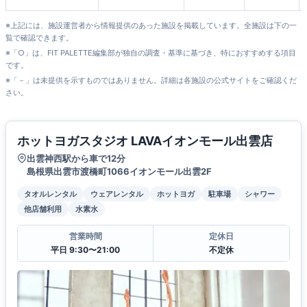
※上記には、施設運営者から情報提供のあった施設を掲載しています。全施設は下の一
覧で確認できます。
※「○」は、FIT PALETTE編集部が独自の調査・基準に基づき、特におすすめする項目
です。
※「－」は未提供を示すものではありません。詳細は各施設の公式サイトをご確認くだ
さい。
ホットヨガスタジオ LAVAイオンモール出雲店
出雲神西駅から車で12分
島根県出雲市渡橋町1066イオンモール出雲2F
タオルレンタル
ウェアレンタル
ホットヨガ
駐車場
シャワー
他店舗利用
水素水
営業時間
定休日
平日 9:30〜21:00
不定休