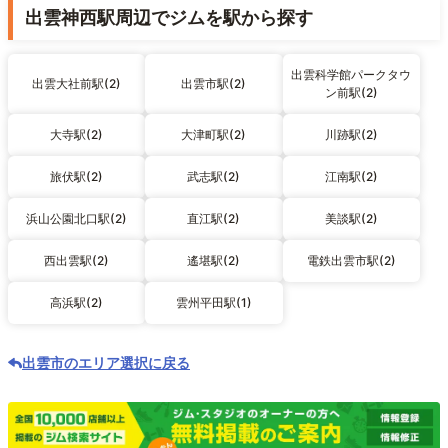
出雲神西駅周辺でジムを駅から探す
出雲科学館パークタウ
出雲大社前駅(2)
出雲市駅(2)
ン前駅(2)
大寺駅(2)
大津町駅(2)
川跡駅(2)
旅伏駅(2)
武志駅(2)
江南駅(2)
浜山公園北口駅(2)
直江駅(2)
美談駅(2)
西出雲駅(2)
遙堪駅(2)
電鉄出雲市駅(2)
高浜駅(2)
雲州平田駅(1)
出雲市のエリア選択に戻る