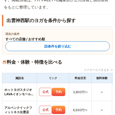
をもとに整理しています。
出雲神西駅のヨガを条件から探す
現在の条件
すべての店舗 / おすすめ順
条件を絞り込む
料金・体験・特徴を比べる
スクロールできます →
施設名
リンク
料金目安
無料体験
ホットヨガスタジオ
-
公式
予約
3,800円〜
LAVAイオンモール出
雲店
アルペンクイックフ
-
公式
予約
6,930円〜
ィットネス出雲店