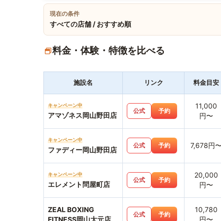
現在の条件
すべての店舗 / おすすめ順
料金・体験・特徴を比べる
施設名
リンク
料金目安
11,000
キャンペーン中
公式
予約
アマゾネス岡山野田店
円〜
キャンペーン中
7,678円
公式
予約
ファディー岡山野田店
20,000
キャンペーン中
公式
予約
エレメント問屋町店
円〜
ZEAL BOXING
10,780
公式
予約
FITNESS岡山大元店
円〜