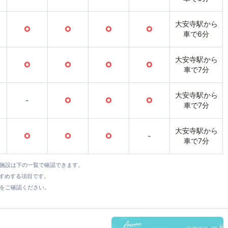
大安寺駅から
○
○
○
○
車で6分
大安寺駅から
○
○
○
○
車で7分
大安寺駅から
-
○
○
○
車で7分
大安寺駅から
○
○
○
-
車で7分
全施設は下の一覧で確認できます。
すすめする項目です。
をご確認ください。