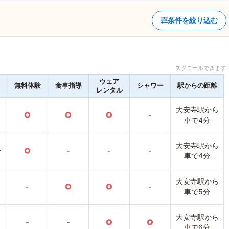
条件を絞り込む
スクロールできます 
ウェア
無料体験
食事指導
シャワー
駅からの距離
レンタル
大安寺駅から
○
○
○
-
車で4分
大安寺駅から
〜
○
-
-
-
車で4分
大安寺駅から
-
○
○
-
車で5分
大安寺駅から
-
-
○
○
車で6分