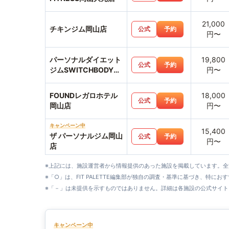
21,000
チキンジム岡山店
公式
予約
円〜
パーソナルダイエット
19,800
公式
予約
ジムSWITCHBODY岡
円〜
山駅前店
FOUNDレガロホテル
18,000
公式
予約
岡山店
円〜
キャンペーン中
15,400
ザ パーソナルジム岡山
公式
予約
円〜
店
※上記には、施設運営者から情報提供のあった施設を掲載しています。
※「○」は、FIT PALETTE編集部が独自の調査・基準に基づき、特にお
※「－」は未提供を示すものではありません。詳細は各施設の公式サイト
キャンペーン中