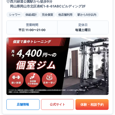
西川緑道公園駅から徒歩9分
岡山県岡山市北区表町1‐8‐61ABCビルディング2F
シャワー
体組成計
完全個室
他店舗利用
駅から5分以内
営業時間
定休日
平日 11:00〜21:00
毎週土曜日
体験・相談予約
店舗情報
公式サイト