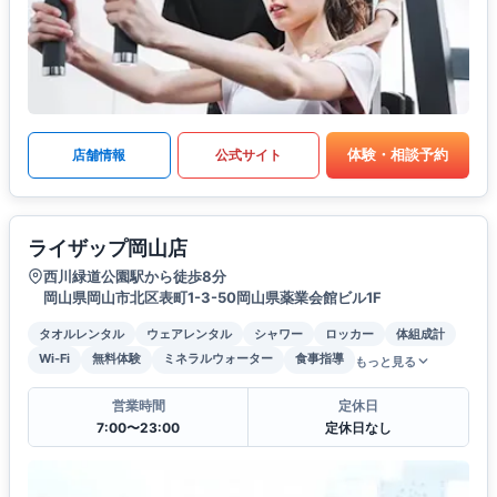
体験・相談予約
店舗情報
公式サイト
ライザップ岡山店
西川緑道公園駅から徒歩8分
岡山県岡山市北区表町1-3-50岡山県薬業会館ビル1F
タオルレンタル
ウェアレンタル
シャワー
ロッカー
体組成計
Wi-Fi
無料体験
ミネラルウォーター
食事指導
もっと見る
営業時間
定休日
7:00〜23:00
定休日なし