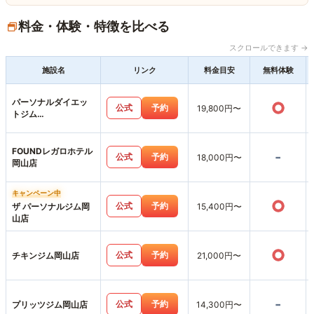
料金・体験・特徴を比べる
スクロールできます →
施設名
リンク
料金目安
無料体験
パーソナルダイエッ
○
公式
予約
19,800円〜
トジム
SWITCHBODY岡山
駅前店
FOUNDレガロホテル
-
公式
予約
18,000円〜
岡山店
キャンペーン中
○
公式
予約
ザ パーソナルジム岡
15,400円〜
山店
○
公式
予約
チキンジム岡山店
21,000円〜
-
公式
予約
プリッツジム岡山店
14,300円〜