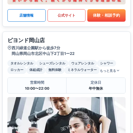
体験・相談予約
店舗情報
公式サイト
ビヨンド岡山店
西川緑道公園駅から徒歩7分
岡山県岡山市北区中山下2丁目1ー22
タオルレンタル
シューズレンタル
ウェアレンタル
シャワー
ロッカー
体組成計
無料体験
ミネラルウォーター
もっと見る
営業時間
定休日
10:00〜22:00
年中無休