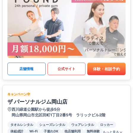
体験・相談予約
店舗情報
公式サイト
キャンペーン中
ザ パーソナルジム岡山店
西川緑道公園駅から徒歩5分
岡山県岡山市北区田町1丁目2番5号 ラリックビル2階
タオルレンタル
シューズレンタル
ウェアレンタル
ロッカー
体組成計
Wi-Fi
子連れOK
他店舗利用
無料体験
もっと見る