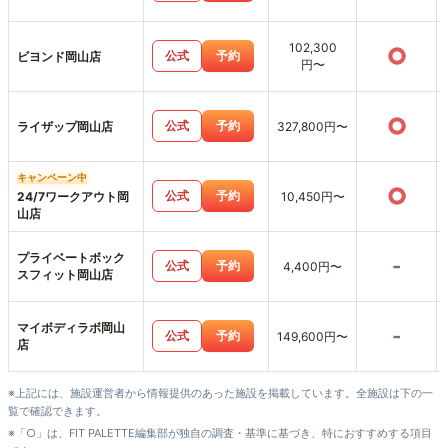
102,300
○
公式
予約
ビヨンド岡山店
円〜
○
公式
予約
ライザップ岡山店
327,800円〜
キャンペーン中
○
公式
予約
24/7ワークアウト岡
10,450円〜
山店
プライベートボック
-
公式
予約
4,400円〜
スフィット岡山店
マイボディラボ岡山
-
公式
予約
149,600円〜
店
※上記には、施設運営者から情報提供のあった施設を掲載しています。全施設は下の一
覧で確認できます。
※「○」は、FIT PALETTE編集部が独自の調査・基準に基づき、特におすすめする項目