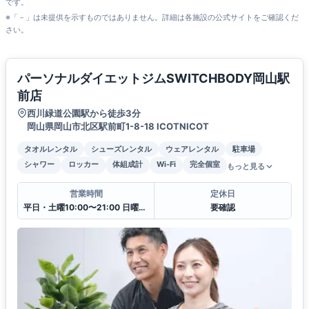
です。
※「－」は未提供を示すものではありません。詳細は各施設の公式サイトをご確認くだ
さい。
パーソナルダイエットジムSWITCHBODY岡山駅
前店
西川緑道公園駅から徒歩3分
岡山県岡山市北区駅前町1-8-18 ICOTNICOT
タオルレンタル
シューズレンタル
ウェアレンタル
駐車場
シャワー
ロッカー
体組成計
Wi-Fi
完全個室
もっと見る
営業時間
定休日
平日・土曜10:00〜21:00 日曜10:00〜18:00
要確認