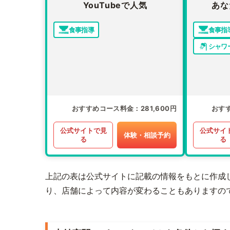
YouTubeで人気
あな
食事指導
食事指
シャワ
おすすめコース料金
281,600円
おす
公式サイトで見
公式サイ
体験・相談予約
る
る
上記の表は公式サイトに記載の情報をもとに作成
り、店舗によって内容が変わることもありますの