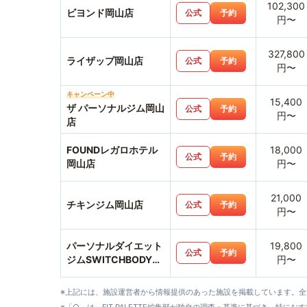
102,300
ビヨンド岡山店
公式
予約
円〜
327,800
ライザップ岡山店
公式
予約
円〜
キャンペーン中
15,400
ザ パーソナルジム岡山
公式
予約
円〜
店
FOUNDレガロホテル
18,000
公式
予約
岡山店
円〜
21,000
チキンジム岡山店
公式
予約
円〜
パーソナルダイエット
19,800
公式
予約
ジムSWITCHBODY岡
円〜
山駅前店
※上記には、施設運営者から情報提供のあった施設を掲載しています。