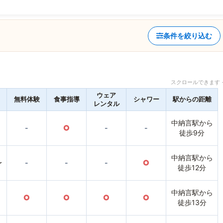
条件を絞り込む
スクロールできます 
ウェア
無料体験
食事指導
シャワー
駅からの距離
レンタル
中納言駅から
-
○
-
-
徒歩9分
中納言駅から
〜
-
-
-
○
徒歩12分
中納言駅から
○
○
○
○
徒歩13分