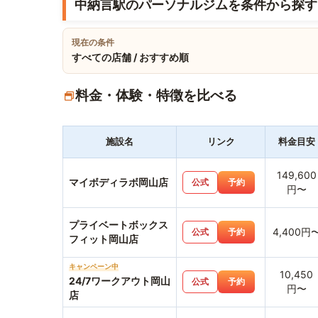
中納言駅のパーソナルジムを条件から探す
現在の条件
すべての店舗 / おすすめ順
料金・体験・特徴を比べる
施設名
リンク
料金目安
149,600
マイボディラボ岡山店
公式
予約
円〜
プライベートボックス
4,400円
公式
予約
フィット岡山店
キャンペーン中
10,450
24/7ワークアウト岡山
公式
予約
円〜
店