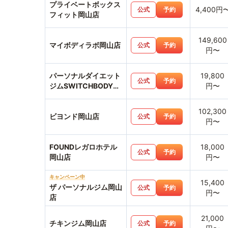
プライベートボックス
4,400円
公式
予約
フィット岡山店
149,600
マイボディラボ岡山店
公式
予約
円〜
パーソナルダイエット
19,800
公式
予約
ジムSWITCHBODY岡
円〜
山駅前店
102,300
ビヨンド岡山店
公式
予約
円〜
FOUNDレガロホテル
18,000
公式
予約
岡山店
円〜
キャンペーン中
15,400
ザ パーソナルジム岡山
公式
予約
円〜
店
21,000
チキンジム岡山店
公式
予約