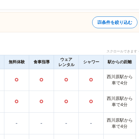
条件を絞り込む
スクロールできます 
ウェア
無料体験
食事指導
シャワー
駅からの距離
レンタル
西川原駅から
○
○
○
○
車で4分
西川原駅から
○
○
○
○
車で4分
西川原駅から
-
-
-
-
車で4分