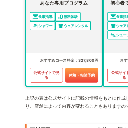
あなた専用プログラム
初心者
食事指導
無料体験
食事指
シャワー
ウェアレンタル
ウェア
シュー
おすすめコース料金
327,800円
おす
公式サイトで見
公式サイ
体験・相談予約
る
る
上記の表は公式サイトに記載の情報をもとに作成
り、店舗によって内容が変わることもありますの