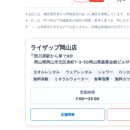
円〜
※上記には、施設運営者から情報提供のあった施設を掲載しています。
※「○」は、FIT PALETTE編集部が独自の調査・基準に基づき、特にお
※「－」は未提供を示すものではありません。詳細は各施設の公式サイト
ライザップ岡山店
西川原駅から車で4分
岡山県岡山市北区表町1-3-50岡山県薬業会館ビル1F
タオルレンタル
ウェアレンタル
シャワー
ロッカ
無料体験
ミネラルウォーター
食事指導
無料カウ
営業時間
7:00〜23:00
店舗情報