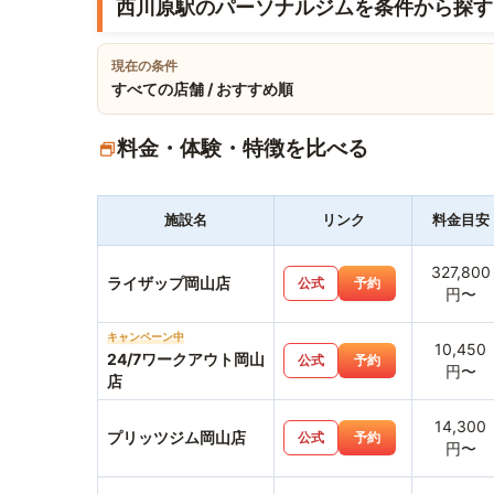
西川原駅のパーソナルジムを条件から探す
現在の条件
すべての店舗 / おすすめ順
料金・体験・特徴を比べる
施設名
リンク
料金目安
327,800
ライザップ岡山店
公式
予約
円〜
キャンペーン中
10,450
24/7ワークアウト岡山
公式
予約
円〜
店
14,300
プリッツジム岡山店
公式
予約
円〜