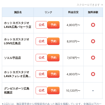
スクロールできます →
施設名
リンク
料金目安
無料体験
ホットヨガスタジオ
○
公式
予約
4,800円〜
LAVA広島パセーラ店
ホットヨガスタジオ
○
公式
予約
8,910円〜
LOIVE広島店
○
公式
予約
ソエル宇品店
7,678円〜
ホットヨガスタジオ
○
公式
予約
4,800円〜
LAVAフォレオ広島東
店
グンゼスポーツ広島
-
公式
予約
10,120円〜
祇園店
※上記には、施設運営者から情報提供のあった施設を掲載しています。全施設は下の一