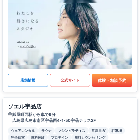
体験・相談予約
店舗情報
公式サイト
ソエル宇品店
紙屋町西駅から車で9分
広島県広島市南区宇品西4-1-50宇品テラス2F
ウェアレンタル
サウナ
マシンピラティス
常温ヨガ
駐車場
完全個室
無料体験
プロテイン
無料カウンセリング