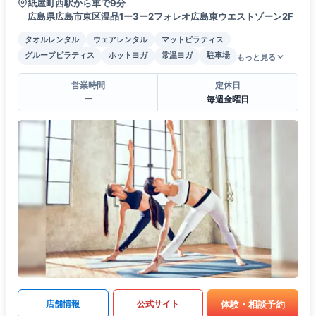
紙屋町西駅から車で9分
広島県広島市東区温品1ー3ー2フォレオ広島東ウエストゾーン2F
タオルレンタル
ウェアレンタル
マットピラティス
グループピラティス
ホットヨガ
常温ヨガ
駐車場
もっと見る
営業時間
定休日
ー
毎週金曜日
体験・相談予約
店舗情報
公式サイト