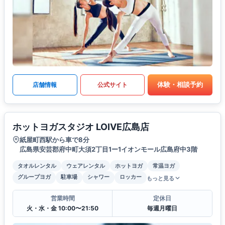
体験・相談予約
店舗情報
公式サイト
ホットヨガスタジオ LOIVE広島店
紙屋町西駅から車で8分
広島県安芸郡府中町大須2丁目1ー1イオンモール広島府中3階
タオルレンタル
ウェアレンタル
ホットヨガ
常温ヨガ
グループヨガ
駐車場
シャワー
ロッカー
もっと見る
営業時間
定休日
火・水・金 10:00〜21:50
毎週月曜日