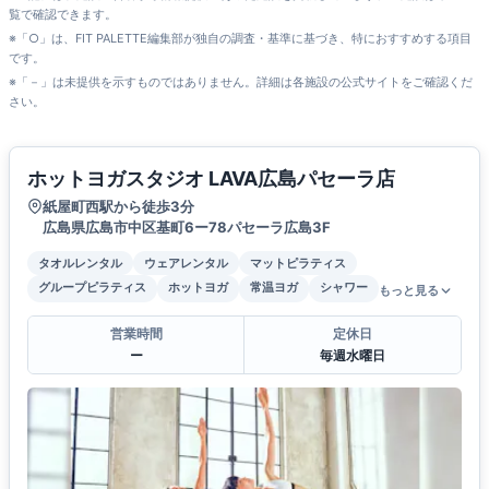
覧で確認できます。
※「○」は、FIT PALETTE編集部が独自の調査・基準に基づき、特におすすめする項目
です。
※「－」は未提供を示すものではありません。詳細は各施設の公式サイトをご確認くだ
さい。
ホットヨガスタジオ LAVA広島パセーラ店
紙屋町西駅から徒歩3分
広島県広島市中区基町6ー78パセーラ広島3F
タオルレンタル
ウェアレンタル
マットピラティス
グループピラティス
ホットヨガ
常温ヨガ
シャワー
もっと見る
営業時間
定休日
ー
毎週水曜日