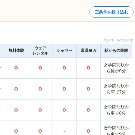
条件を絞り込む
スクロールできます 
ウェア
無料体験
シャワー
常温ヨガ
駅からの距離
レンタル
女学院前駅か
〜
○
○
○
○
ら徒歩9分
女学院前駅か
〜
○
○
○
○
ら車で7分
女学院前駅か
〜
○
○
○
○
ら車で8分
女学院前駅か
〜
○
○
-
○
ら車で9分