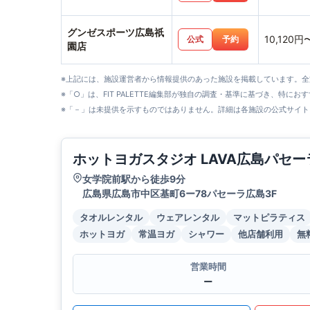
グンゼスポーツ広島祇
10,120円
公式
予約
園店
※上記には、施設運営者から情報提供のあった施設を掲載しています。
※「○」は、FIT PALETTE編集部が独自の調査・基準に基づき、特にお
※「－」は未提供を示すものではありません。詳細は各施設の公式サイト
ホットヨガスタジオ LAVA広島パセー
女学院前駅から徒歩9分
広島県広島市中区基町6ー78パセーラ広島3F
タオルレンタル
ウェアレンタル
マットピラティス
ホットヨガ
常温ヨガ
シャワー
他店舗利用
無
営業時間
ー