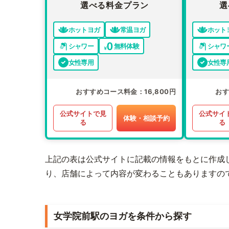
選べる料金プラン
選
ホットヨガ
常温ヨガ
ホット
シャワー
無料体験
シャワ
女性専用
女性専
おすすめコース料金
16,800円
お
公式サイトで見
公式サイ
体験・相談予約
る
る
上記の表は公式サイトに記載の情報をもとに作成
り、店舗によって内容が変わることもありますの
女学院前駅のヨガを条件から探す