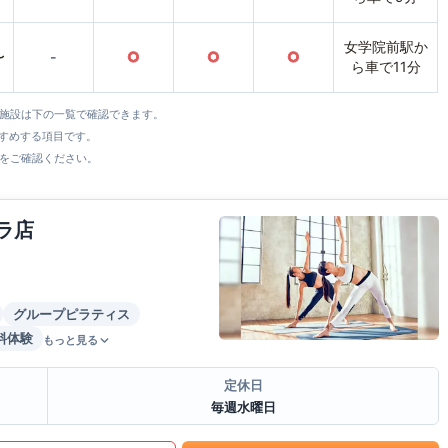
女学院前駅か
〜
-
○
○
○
ら車で11分
全施設は下の一覧で確認できます。
すすめする項目です。
をご確認ください。
ラ店
グループピラティス
料体験
もっと見る
定休日
毎週水曜日