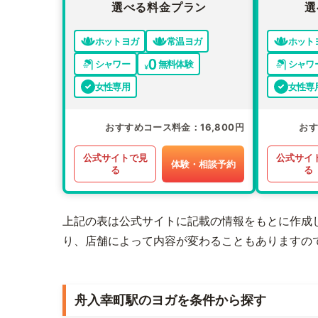
選べる料金プラン
選
ホットヨガ
常温ヨガ
ホット
シャワー
無料体験
シャワ
女性専用
女性専
おすすめコース料金
16,800円
お
公式サイトで見
公式サイ
体験・相談予約
る
る
上記の表は公式サイトに記載の情報をもとに作成
り、店舗によって内容が変わることもありますの
舟入幸町駅のヨガを条件から探す