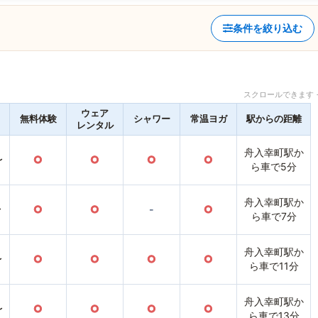
条件を絞り込む
スクロールできます 
ウェア
無料体験
シャワー
常温ヨガ
駅からの距離
レンタル
舟入幸町駅か
〜
○
○
○
○
ら車で5分
舟入幸町駅か
〜
○
○
-
○
ら車で7分
舟入幸町駅か
〜
○
○
○
○
ら車で11分
舟入幸町駅か
〜
○
○
○
○
ら車で13分