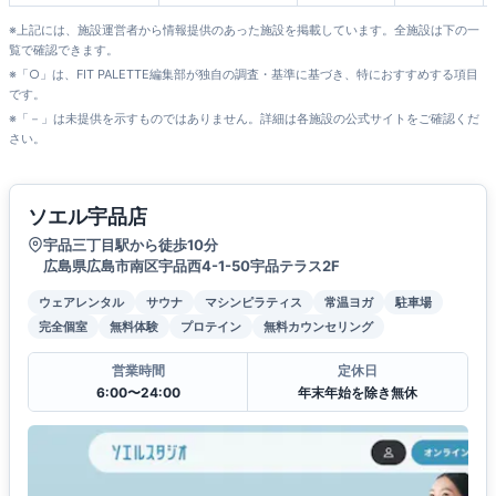
※上記には、施設運営者から情報提供のあった施設を掲載しています。全施設は下の一
覧で確認できます。
※「○」は、FIT PALETTE編集部が独自の調査・基準に基づき、特におすすめする項目
です。
※「－」は未提供を示すものではありません。詳細は各施設の公式サイトをご確認くだ
さい。
ソエル宇品店
宇品三丁目駅から徒歩10分
広島県広島市南区宇品西4-1-50宇品テラス2F
ウェアレンタル
サウナ
マシンピラティス
常温ヨガ
駐車場
完全個室
無料体験
プロテイン
無料カウンセリング
営業時間
定休日
6:00〜24:00
年末年始を除き無休