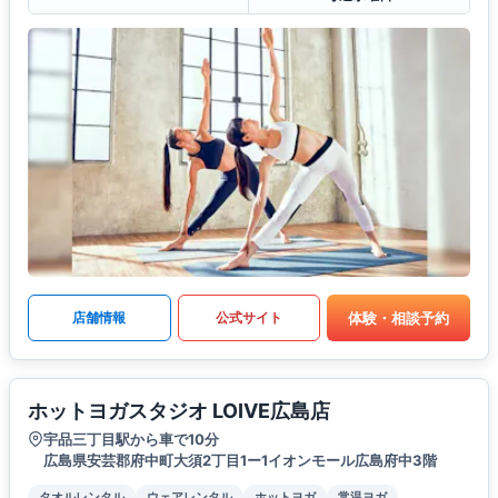
体験・相談予約
店舗情報
公式サイト
ホットヨガスタジオ LOIVE広島店
宇品三丁目駅から車で10分
広島県安芸郡府中町大須2丁目1ー1イオンモール広島府中3階
タオルレンタル
ウェアレンタル
ホットヨガ
常温ヨガ