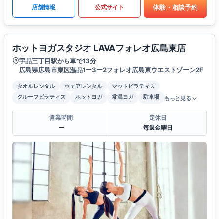
体験・相談予約
店舗情報
公式サイト
ホットヨガスタジオ LAVAフォレオ広島東店
宇品三丁目駅から車で13分
広島県広島市東区温品1ー3ー2フォレオ広島東ウエストゾーン2F
タオルレンタル
ウェアレンタル
マットピラティス
グループピラティス
ホットヨガ
常温ヨガ
駐車場
もっと見る
営業時間
定休日
ー
毎週金曜日