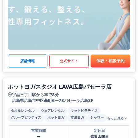
体験・相談予約
店舗情報
公式サイト
ホットヨガスタジオ LAVA広島パセーラ店
宇品三丁目駅から車で8分
広島県広島市中区基町6ー78パセーラ広島3F
タオルレンタル
ウェアレンタル
マットピラティス
グループピラティス
ホットヨガ
常温ヨガ
シャワー
もっと見る
営業時間
定休日
ー
毎週水曜日