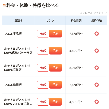
料金・体験・特徴を比べる
スクロールできます →
施設名
リンク
料金目安
無料体験
○
公式
予約
ソエル宇品店
7,678円〜
ホットヨガスタジオ
○
公式
予約
4,800円〜
LAVA広島パセーラ店
ホットヨガスタジオ
○
公式
予約
8,910円〜
LOIVE広島店
○
公式
予約
ソエル海田店
7,678円〜
ホットヨガスタジオ
○
公式
予約
4,800円〜
LAVAフォレオ広島東
店