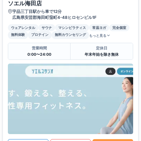
ソエル海田店
宇品三丁目駅から車で12分
広島県安芸郡海田町窪町4-48ヒロセンビル1F
ウェアレンタル
サウナ
マシンピラティス
常温ヨガ
完全個室
無料体験
プロテイン
無料カウンセリング
もっと見る
営業時間
定休日
0:00〜24:00
年末年始を除き無休