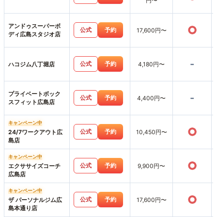
円〜
アンドゥスーパーボ
○
公式
予約
17,600円〜
ディ広島スタジオ店
-
公式
予約
ハコジム八丁堀店
4,180円〜
プライベートボック
-
公式
予約
4,400円〜
スフィット広島店
キャンペーン中
○
公式
予約
24/7ワークアウト広
10,450円〜
島店
キャンペーン中
○
公式
予約
エクササイズコーチ
9,900円〜
広島店
キャンペーン中
○
公式
予約
ザ パーソナルジム広
17,600円〜
島本通り店