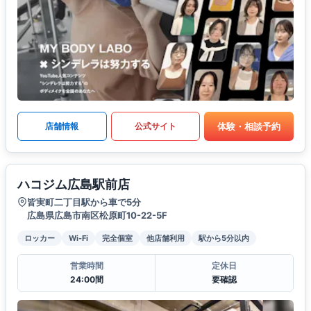
体験・相談予約
店舗情報
公式サイト
ハコジム広島駅前店
皆実町二丁目駅から車で5分
広島県広島市南区松原町10-22-5F
ロッカー
Wi-Fi
完全個室
他店舗利用
駅から5分以内
営業時間
定休日
24:00間
要確認