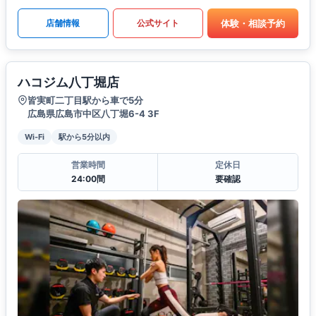
体験・相談予約
店舗情報
公式サイト
ハコジム八丁堀店
皆実町二丁目駅から車で5分
広島県広島市中区八丁堀6-4 3F
Wi-Fi
駅から5分以内
営業時間
定休日
24:00間
要確認