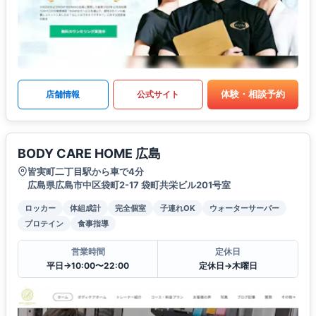
体験・相談予約
店舗情報
公式サイト
BODY CARE HOME 広島
皆実町二丁目駅から車で4分
広島県広島市中区袋町2-17 袋町共栄ビル201号室
ロッカー
体組成計
完全個室
子連れOK
ウォーターサーバー
プロテイン
食事指導
営業時間
定休日
平日→10:00〜22:00
定休日→木曜日