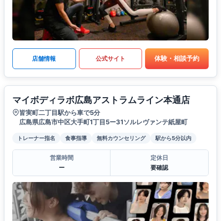
体験・相談予約
店舗情報
公式サイト
マイボディラボ広島アストラムライン本通店
皆実町二丁目駅から車で5分
広島県広島市中区大手町1丁目5ー31ソルレヴァンテ紙屋町
トレーナー指名
食事指導
無料カウンセリング
駅から5分以内
営業時間
定休日
ー
要確認