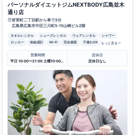
パーソナルダイエットジムNEXTBODY広島並木
通り店
皆実町二丁目駅から車で3分
広島県広島市中区三川町5-15山崎ビル2階
タオルレンタル
シューズレンタル
ウェアレンタル
シャワー
ロッカー
体組成計
Wi-Fi
完全個室
子連れOK
もっと見る
営業時間
定休日
平日 10:00〜21:00 土曜10:00〜20:00 日曜10:00〜18:00
定休日なし