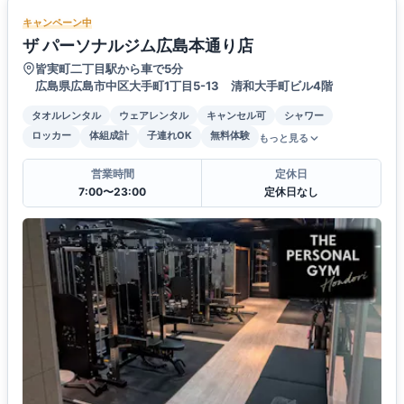
キャンペーン中
ザ パーソナルジム広島本通り店
皆実町二丁目駅から車で5分
広島県広島市中区大手町1丁目5-13 清和大手町ビル4階
タオルレンタル
ウェアレンタル
キャンセル可
シャワー
ロッカー
体組成計
子連れOK
無料体験
もっと見る
営業時間
定休日
7:00〜23:00
定休日なし