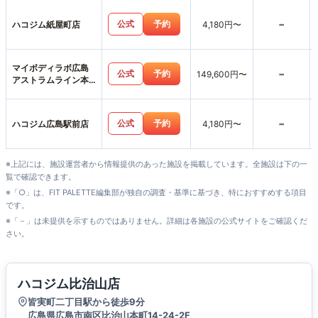
-
公式
予約
ハコジム紙屋町店
4,180円〜
マイボディラボ広島
-
公式
予約
149,600円〜
アストラムライン本
通店
-
公式
予約
ハコジム広島駅前店
4,180円〜
※上記には、施設運営者から情報提供のあった施設を掲載しています。全施設は下の一
覧で確認できます。
※「○」は、FIT PALETTE編集部が独自の調査・基準に基づき、特におすすめする項目
です。
※「－」は未提供を示すものではありません。詳細は各施設の公式サイトをご確認くだ
さい。
ハコジム比治山店
皆実町二丁目駅から徒歩9分
広島県広島市南区比治山本町14-24-2F