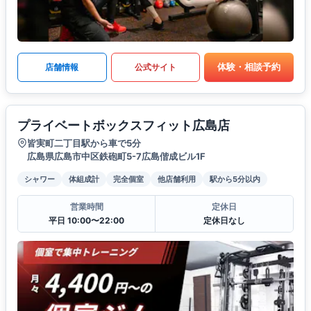
体験・相談予約
店舗情報
公式サイト
プライベートボックスフィット広島店
皆実町二丁目駅から車で5分
広島県広島市中区鉄砲町5-7広島偕成ビル1F
シャワー
体組成計
完全個室
他店舗利用
駅から5分以内
営業時間
定休日
平日 10:00〜22:00
定休日なし