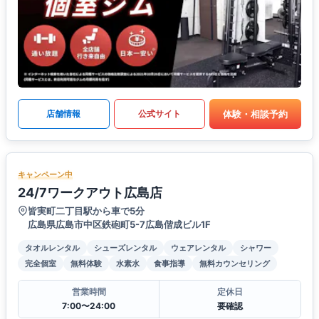
体験・相談予約
店舗情報
公式サイト
キャンペーン中
24/7ワークアウト広島店
皆実町二丁目駅から車で5分
広島県広島市中区鉄砲町5-7広島偕成ビル1F
タオルレンタル
シューズレンタル
ウェアレンタル
シャワー
完全個室
無料体験
水素水
食事指導
無料カウンセリング
営業時間
定休日
7:00〜24:00
要確認