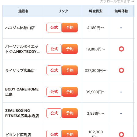
スクロールできます →
施設名
リンク
料金目安
無料体験
-
公式
予約
ハコジム比治山店
4,180円〜
パーソナルダイエッ
○
公式
予約
19,800円〜
トジムNEXTBODY広
島並木通り店
○
公式
予約
ライザップ広島店
327,800円〜
BODY CARE HOME
-
公式
予約
39,900円〜
広島
ZEAL BOXING
-
公式
予約
3,938円〜
FITNESS広島本通店
102,300
○
公式
予約
ビヨンド広島店