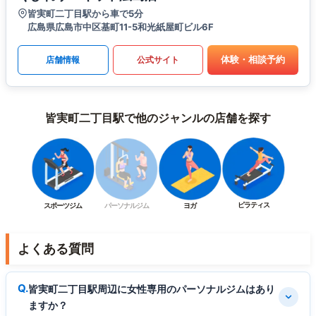
皆実町二丁目駅から車で5分
広島県広島市中区基町11-5和光紙屋町ビル6F
体験・相談予約
店舗情報
公式サイト
皆実町二丁目駅で他のジャンルの店舗を探す
ピラティス
スポーツジム
パーソナルジム
ヨガ
よくある質問
皆実町二丁目駅周辺に女性専用のパーソナルジムはあり
ますか？