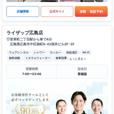
体験・相談予約
店舗情報
公式サイト
ライザップ広島店
皆実町二丁目駅から車で4分
広島県広島市中区袋町6-42深井ビル2F･3F
ウェアレンタル
シャワー
ロッカー
体組成計
Wi-Fi
無料体験
ミネラルウォーター
食事指導
もっと見る
営業時間
定休日
7:00〜23:00
要確認