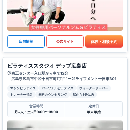
体験・相談予約
店舗情報
公式サイト
ピラティススタジオ デップ広島店
商工センター入口駅から車で12分
広島県広島市中区十日市町1丁目1ー21ライフメント十日市301
マシンピラティス
パーソナルピラティス
ウォーターサーバー
トレーナー指名
無料カウンセリング
駅から5分以内
営業時間
定休日
月~火・土~日9:00〜18:00
年末年始