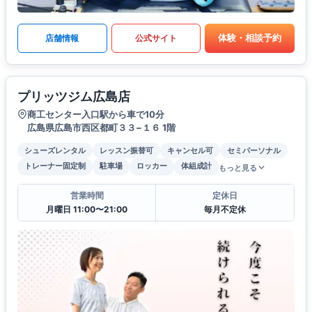
体験・相談予約
店舗情報
公式サイト
プリッツジム広島店
商工センター入口駅から車で10分
広島県広島市西区都町３３−１６ 1階
シューズレンタル
レッスン振替可
キャンセル可
セミパーソナル
トレーナー固定制
駐車場
ロッカー
体組成計
もっと見る
営業時間
定休日
月曜日 11:00〜21:00
毎月不定休