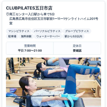
CLUBPILATES五日市店
商工センター入口駅から車で5分
広島県広島市佐伯区五日市駅前1ー11ー1サンライトハイム201号
室
マシンピラティス
パーソナルピラティス
グループピラティス
駐車場
無料体験
ウォーターサーバー
駅から5分以内
営業時間
定休日
平日 7:00〜21:00
要確認