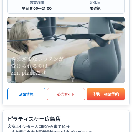
営業時間
定休日
平日 9:00〜21:00
要確認
体験・相談予約
店舗情報
公式サイト
ピラティスケー広島店
商工センター入口駅から車で14分
広島県広島市中区新天地2ー7広島ゼロゲート2F