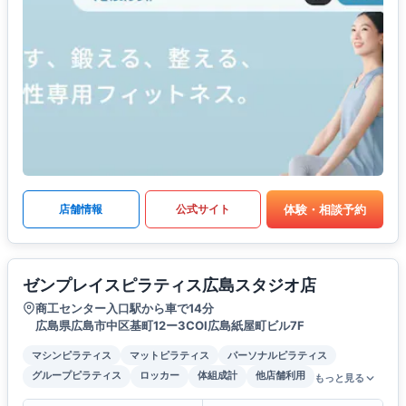
体験・相談予約
店舗情報
公式サイト
ゼンプレイスピラティス広島スタジオ店
商工センター入口駅から車で14分
広島県広島市中区基町12ー3COI広島紙屋町ビル7F
マシンピラティス
マットピラティス
パーソナルピラティス
グループピラティス
ロッカー
体組成計
他店舗利用
もっと見る