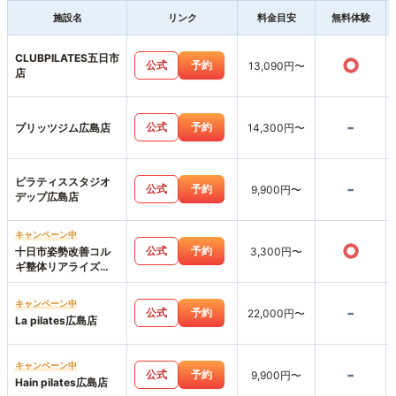
施設名
リンク
料金目安
無料体験
CLUBPILATES五日市
○
公式
予約
13,090円〜
店
-
公式
予約
プリッツジム広島店
14,300円〜
ピラティススタジオ
-
公式
予約
9,900円〜
デップ広島店
キャンペーン中
○
公式
予約
十日市姿勢改善コル
3,300円〜
ギ整体リアライズ
【パーソナルジムリ
アライズ】LIARAISE
キャンペーン中
-
公式
予約
22,000円〜
La pilates広島店
キャンペーン中
-
公式
予約
9,900円〜
Hain pilates広島店