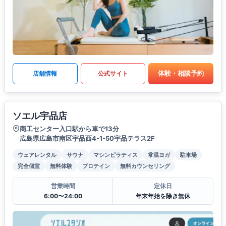
体験・相談予約
店舗情報
公式サイト
ソエル宇品店
商工センター入口駅から車で13分
広島県広島市南区宇品西4-1-50宇品テラス2F
ウェアレンタル
サウナ
マシンピラティス
常温ヨガ
駐車場
完全個室
無料体験
プロテイン
無料カウンセリング
営業時間
定休日
6:00〜24:00
年末年始を除き無休