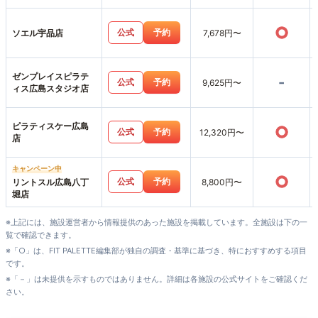
○
公式
予約
ソエル宇品店
7,678円〜
ゼンプレイスピラテ
-
公式
予約
9,625円〜
ィス広島スタジオ店
ピラティスケー広島
○
公式
予約
12,320円〜
店
キャンペーン中
○
公式
予約
リントスル広島八丁
8,800円〜
堀店
※上記には、施設運営者から情報提供のあった施設を掲載しています。全施設は下の一
覧で確認できます。
※「○」は、FIT PALETTE編集部が独自の調査・基準に基づき、特におすすめする項目
です。
※「－」は未提供を示すものではありません。詳細は各施設の公式サイトをご確認くだ
さい。