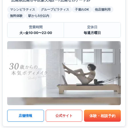
マシンピラティス
グループピラティス
子連れOK
他店舗利用
無料体験
駅から5分以内
営業時間
定休日
火~金10:00〜22:00
毎週月曜日
体験・相談予約
店舗情報
公式サイト