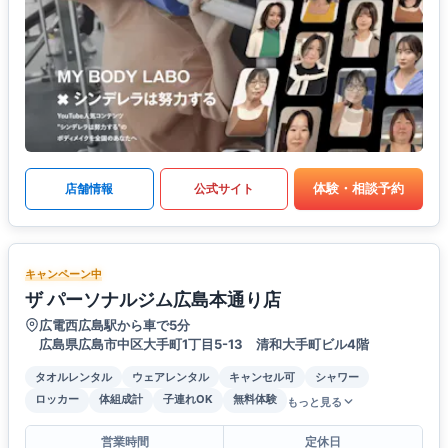
体験・相談予約
店舗情報
公式サイト
キャンペーン中
ザ パーソナルジム広島本通り店
広電西広島駅から車で5分
広島県広島市中区大手町1丁目5-13 清和大手町ビル4階
タオルレンタル
ウェアレンタル
キャンセル可
シャワー
ロッカー
体組成計
子連れOK
無料体験
もっと見る
営業時間
定休日