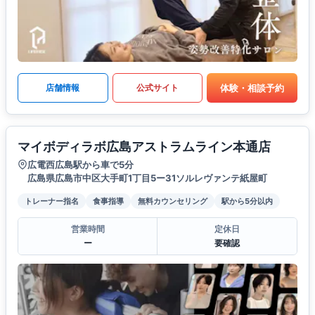
体験・相談予約
店舗情報
公式サイト
マイボディラボ広島アストラムライン本通店
広電西広島駅から車で5分
広島県広島市中区大手町1丁目5ー31ソルレヴァンテ紙屋町
トレーナー指名
食事指導
無料カウンセリング
駅から5分以内
営業時間
定休日
ー
要確認