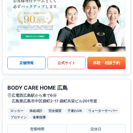
体験・相談予約
店舗情報
公式サイト
BODY CARE HOME 広島
広電西広島駅から車で6分
広島県広島市中区袋町2-17 袋町共栄ビル201号室
ロッカー
体組成計
完全個室
子連れOK
ウォーターサーバー
プロテイン
食事指導
営業時間
定休日