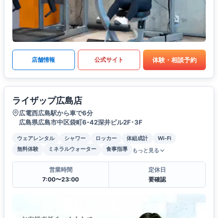
体験・相談予約
店舗情報
公式サイト
ライザップ広島店
広電西広島駅から車で6分
広島県広島市中区袋町6-42深井ビル2F･3F
ウェアレンタル
シャワー
ロッカー
体組成計
Wi-Fi
無料体験
ミネラルウォーター
食事指導
もっと見る
営業時間
定休日
7:00〜23:00
要確認