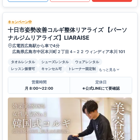
キャンペーン中
十日市姿勢改善コルギ整体リアライズ 【パーソ
ナルジムリアライズ】LIARAISE
広電西広島駅から車で4分
広島県広島市中区本川町２丁目４−２２ ウィンディア本川 101
タオルレンタル
シューズレンタル
ウェアレンタル
レッスン振替可
キャンセル可
トレーナー固定制
もっと見る
営業時間
定休日
月 8:00〜22:00
※公式LINEにて要確認