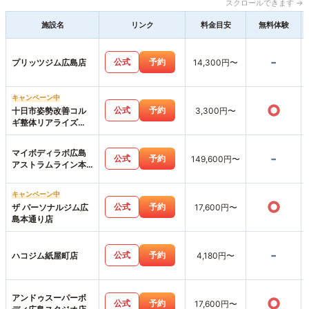
スクロールできます →
施設名
リンク
料金目安
無料体験
-
公式
予約
プリッツジム広島店
14,300円〜
キャンペーン中
○
公式
予約
十日市姿勢改善コル
3,300円〜
ギ整体リアライズ
【パーソナルジムリ
アライズ】LIARAISE
マイボディラボ広島
-
公式
予約
149,600円〜
アストラムライン本
通店
キャンペーン中
○
公式
予約
ザ パーソナルジム広
17,600円〜
島本通り店
-
公式
予約
ハコジム紙屋町店
4,180円〜
アンドゥスーパーボ
○
公式
予約
17,600円〜