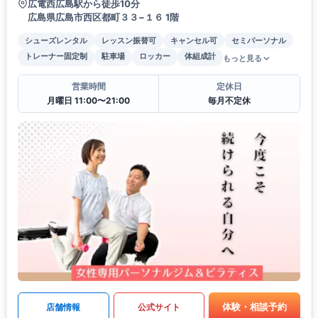
広電西広島駅から徒歩10分
広島県広島市西区都町３３−１６ 1階
シューズレンタル
レッスン振替可
キャンセル可
セミパーソナル
トレーナー固定制
駐車場
ロッカー
体組成計
もっと見る
営業時間
定休日
月曜日 11:00〜21:00
毎月不定休
体験・相談予約
店舗情報
公式サイト