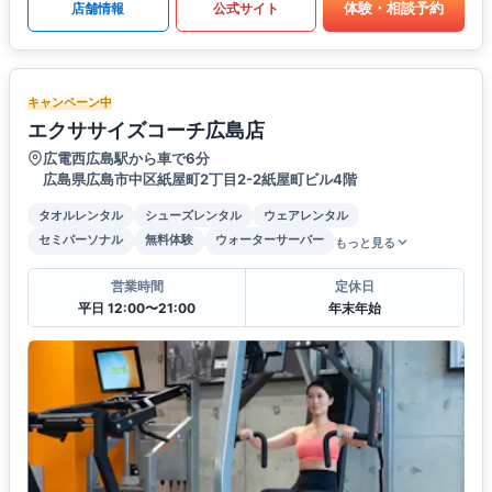
体験・相談予約
店舗情報
公式サイト
キャンペーン中
エクササイズコーチ広島店
広電西広島駅から車で6分
広島県広島市中区紙屋町2丁目2-2紙屋町ビル4階
タオルレンタル
シューズレンタル
ウェアレンタル
セミパーソナル
無料体験
ウォーターサーバー
もっと見る
営業時間
定休日
平日 12:00〜21:00
年末年始