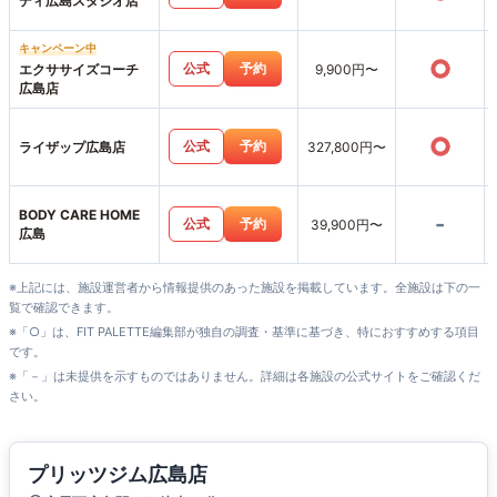
ディ広島スタジオ店
キャンペーン中
○
公式
予約
エクササイズコーチ
9,900円〜
広島店
○
公式
予約
ライザップ広島店
327,800円〜
BODY CARE HOME
-
公式
予約
39,900円〜
広島
※上記には、施設運営者から情報提供のあった施設を掲載しています。全施設は下の一
覧で確認できます。
※「○」は、FIT PALETTE編集部が独自の調査・基準に基づき、特におすすめする項目
です。
※「－」は未提供を示すものではありません。詳細は各施設の公式サイトをご確認くだ
さい。
プリッツジム広島店