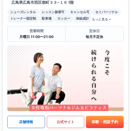
広島県広島市西区都町３３−１６ 1階
シューズレンタル
レッスン振替可
キャンセル可
セミパーソナル
トレーナー固定制
駐車場
ロッカー
体組成計
もっと見る
営業時間
定休日
月曜日 11:00〜21:00
毎月不定休
体験・相談予約
店舗情報
公式サイト