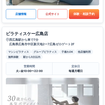
体験・相談予約
店舗情報
公式サイト
ピラティスケー広島店
西広島駅から車で7分
広島県広島市中区新天地2ー7広島ゼロゲート2F
マシンピラティス
グループピラティス
子連れOK
他店舗利用
無料体験
駅から5分以内
営業時間
定休日
火~金10:00〜22:00
毎週月曜日