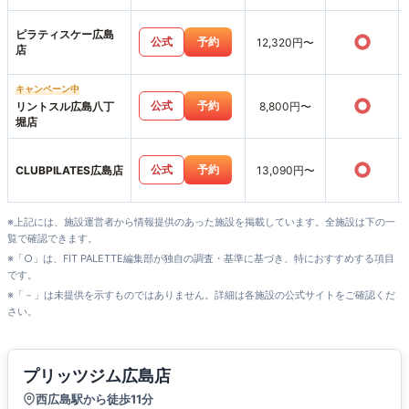
ピラティスケー広島
○
公式
予約
12,320円〜
店
キャンペーン中
○
公式
予約
リントスル広島八丁
8,800円〜
堀店
○
公式
予約
CLUBPILATES広島店
13,090円〜
※上記には、施設運営者から情報提供のあった施設を掲載しています。全施設は下の一
覧で確認できます。
※「○」は、FIT PALETTE編集部が独自の調査・基準に基づき、特におすすめする項目
です。
※「－」は未提供を示すものではありません。詳細は各施設の公式サイトをご確認くだ
さい。
プリッツジム広島店
西広島駅から徒歩11分