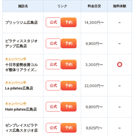
施設名
リンク
料金目安
無料体験
-
公式
予約
プリッツジム広島店
14,300円〜
ピラティススタジオ
-
公式
予約
9,900円〜
デップ広島店
キャンペーン中
○
公式
予約
十日市姿勢改善コル
3,300円〜
ギ整体リアライズ
【パーソナルジムリ
アライズ】LIARAISE
キャンペーン中
-
公式
予約
22,000円〜
La pilates広島店
キャンペーン中
-
公式
予約
9,900円〜
Hain pilates広島店
ゼンプレイスピラテ
-
公式
予約
9,625円〜
ィス広島スタジオ店