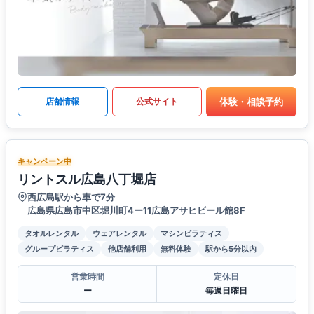
体験・相談予約
店舗情報
公式サイト
キャンペーン中
リントスル広島八丁堀店
西広島駅から車で7分
広島県広島市中区堀川町4ー11広島アサヒビール館8F
タオルレンタル
ウェアレンタル
マシンピラティス
グループピラティス
他店舗利用
無料体験
駅から5分以内
営業時間
定休日
ー
毎週日曜日