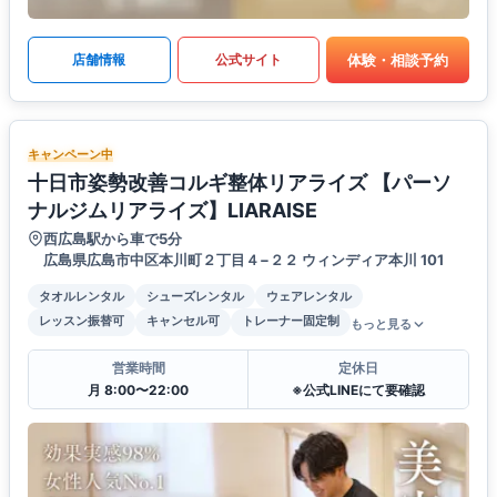
体験・相談予約
店舗情報
公式サイト
キャンペーン中
十日市姿勢改善コルギ整体リアライズ 【パーソ
ナルジムリアライズ】LIARAISE
西広島駅から車で5分
広島県広島市中区本川町２丁目４−２２ ウィンディア本川 101
タオルレンタル
シューズレンタル
ウェアレンタル
レッスン振替可
キャンセル可
トレーナー固定制
もっと見る
営業時間
定休日
月 8:00〜22:00
※公式LINEにて要確認