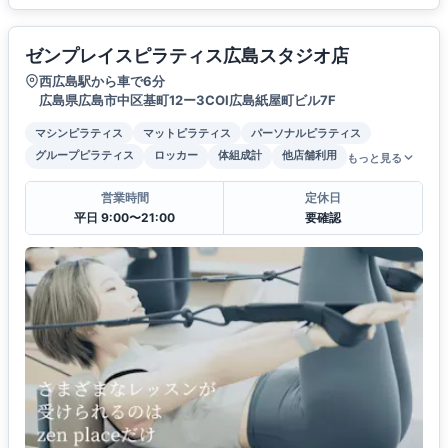
ゼンプレイスピラティス広島スタジオ店
西広島駅から車で6分
広島県広島市中区基町12ー3COI広島紙屋町ビル7F
マシンピラティス
マットピラティス
パーソナルピラティス
グループピラティス
ロッカー
体組成計
他店舗利用
もっと見る
営業時間
定休日
平日 9:00〜21:00
要確認