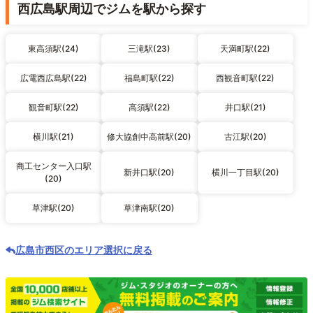
西広島駅周辺でジムを駅から探す
東高須駅(24)
三滝駅(23)
天満町駅(22)
広電西広島駅(22)
福島町駅(22)
西観音町駅(22)
観音町駅(22)
高須駅(22)
井口駅(21)
横川駅(21)
修大協創中高前駅(20)
古江駅(20)
商工センター入口駅
新井口駅(20)
横川一丁目駅(20)
(20)
草津駅(20)
草津南駅(20)
広島市西区のエリア選択に戻る