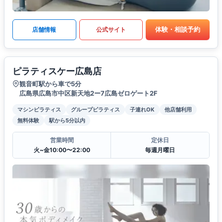
体験・相談予約
店舗情報
公式サイト
ピラティスケー広島店
観音町駅から車で5分
広島県広島市中区新天地2ー7広島ゼロゲート2F
マシンピラティス
グループピラティス
子連れOK
他店舗利用
無料体験
駅から5分以内
営業時間
定休日
火~金10:00〜22:00
毎週月曜日