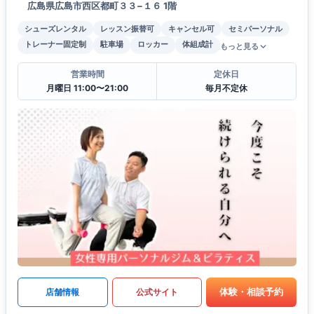
広島県広島市西区都町３３−１６ 1階
シューズレンタル
レッスン振替可
キャンセル可
セミパーソナル
トレーナー固定制
駐車場
ロッカー
体組成計
もっと見る
営業時間
定休日
月曜日 11:00〜21:00
毎月不定休
体験・相談予約
店舗情報
公式サイト