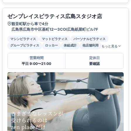
ゼンプレイスピラティス広島スタジオ店
観音町駅から車で4分
広島県広島市中区基町12ー3COI広島紙屋町ビル7F
マシンピラティス
マットピラティス
パーソナルピラティス
グループピラティス
ロッカー
体組成計
他店舗利用
もっと見る
営業時間
定休日
平日 9:00〜21:00
要確認