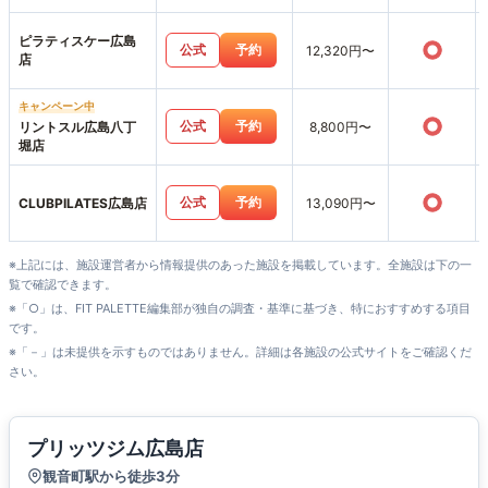
ピラティスケー広島
○
公式
予約
12,320円〜
店
キャンペーン中
○
公式
予約
リントスル広島八丁
8,800円〜
堀店
○
公式
予約
CLUBPILATES広島店
13,090円〜
※上記には、施設運営者から情報提供のあった施設を掲載しています。全施設は下の一
覧で確認できます。
※「○」は、FIT PALETTE編集部が独自の調査・基準に基づき、特におすすめする項目
です。
※「－」は未提供を示すものではありません。詳細は各施設の公式サイトをご確認くだ
さい。
プリッツジム広島店
観音町駅から徒歩3分