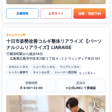
体験・相談予約
店舗情報
公式サイト
キャンペーン中
十日市姿勢改善コルギ整体リアライズ 【パーソ
ナルジムリアライズ】LIARAISE
観音町駅から徒歩14分
広島県広島市中区本川町２丁目４−２２ ウィンディア本川 101
タオルレンタル
シューズレンタル
ウェアレンタル
レッスン振替可
キャンセル可
トレーナー固定制
もっと見る
営業時間
定休日
月 8:00〜22:00
※公式LINEにて要確認