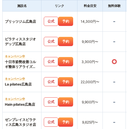
施設名
リンク
料金目安
無料体験
-
公式
予約
プリッツジム広島店
14,300円〜
ピラティススタジオ
-
公式
予約
9,900円〜
デップ広島店
キャンペーン中
○
公式
予約
十日市姿勢改善コル
3,300円〜
ギ整体リアライズ
【パーソナルジムリ
アライズ】LIARAISE
キャンペーン中
-
公式
予約
22,000円〜
La pilates広島店
キャンペーン中
-
公式
予約
9,900円〜
Hain pilates広島店
ゼンプレイスピラテ
-
公式
予約
9,625円〜
ィス広島スタジオ店