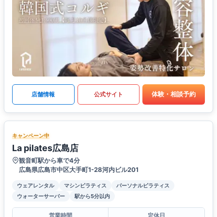
体験・相談予約
店舗情報
公式サイト
キャンペーン中
La pilates広島店
観音町駅から車で4分
広島県広島市中区大手町1-28河内ビル201
ウェアレンタル
マシンピラティス
パーソナルピラティス
ウォーターサーバー
駅から5分以内
営業時間
定休日