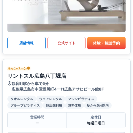
体験・相談予約
店舗情報
公式サイト
キャンペーン中
リントスル広島八丁堀店
観音町駅から車で5分
広島県広島市中区堀川町4ー11広島アサヒビール館8F
タオルレンタル
ウェアレンタル
マシンピラティス
グループピラティス
他店舗利用
無料体験
駅から5分以内
営業時間
定休日
ー
毎週日曜日