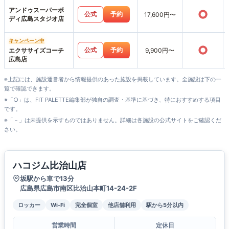
アンドゥスーパーボ
○
公式
予約
17,600円〜
ディ広島スタジオ店
キャンペーン中
○
公式
予約
エクササイズコーチ
9,900円〜
広島店
※上記には、施設運営者から情報提供のあった施設を掲載しています。全施設は下の一
覧で確認できます。
※「○」は、FIT PALETTE編集部が独自の調査・基準に基づき、特におすすめする項目
です。
※「－」は未提供を示すものではありません。詳細は各施設の公式サイトをご確認くだ
さい。
ハコジム比治山店
坂駅から車で13分
広島県広島市南区比治山本町14-24-2F
ロッカー
Wi-Fi
完全個室
他店舗利用
駅から5分以内
営業時間
定休日