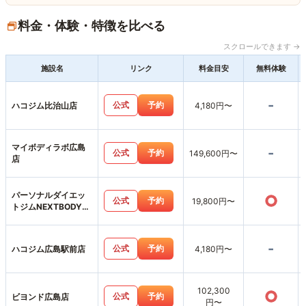
料金・体験・特徴を比べる
スクロールできます →
施設名
リンク
料金目安
無料体験
-
公式
予約
ハコジム比治山店
4,180円〜
マイボディラボ広島
-
公式
予約
149,600円〜
店
パーソナルダイエッ
○
公式
予約
19,800円〜
トジムNEXTBODY広
島並木通り店
-
公式
予約
ハコジム広島駅前店
4,180円〜
102,300
○
公式
予約
ビヨンド広島店
円〜