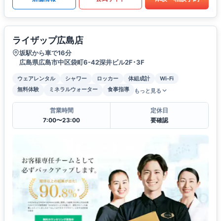
ライザップ広島店
坂駅から車で16分
広島県広島市中区袋町6-42深井ビル2F･3F
ウェアレンタル
シャワー
ロッカー
体組成計
Wi-Fi
無料体験
ミネラルウォーター
食事指導
もっと見る
営業時間
定休日
7:00〜23:00
要確認