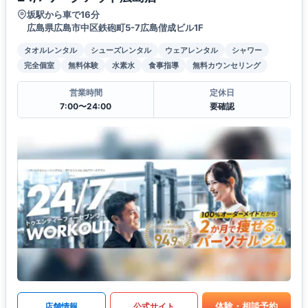
坂駅から車で16分
広島県広島市中区鉄砲町5-7広島偕成ビル1F
タオルレンタル
シューズレンタル
ウェアレンタル
シャワー
完全個室
無料体験
水素水
食事指導
無料カウンセリング
営業時間
定休日
7:00〜24:00
要確認
体験・相談予約
店舗情報
公式サイト