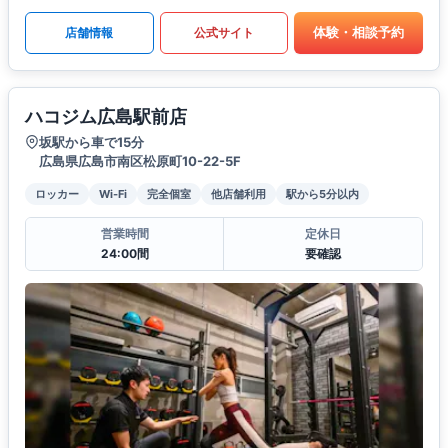
体験・相談予約
店舗情報
公式サイト
ハコジム広島駅前店
坂駅から車で15分
広島県広島市南区松原町10-22-5F
ロッカー
Wi-Fi
完全個室
他店舗利用
駅から5分以内
営業時間
定休日
24:00間
要確認