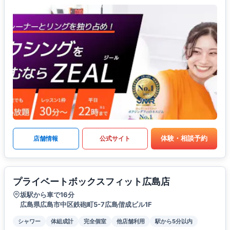
体験・相談予約
店舗情報
公式サイト
プライベートボックスフィット広島店
坂駅から車で16分
広島県広島市中区鉄砲町5-7広島偕成ビル1F
シャワー
体組成計
完全個室
他店舗利用
駅から5分以内