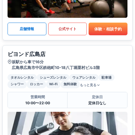
体験・相談予約
店舗情報
公式サイト
ビヨンド広島店
坂駅から車で16分
広島県広島市中区鉄砲町10-18八丁堀栗村ビル3階
タオルレンタル
シューズレンタル
ウェアレンタル
駐車場
シャワー
ロッカー
Wi-Fi
無料体験
もっと見る
営業時間
定休日
10:00〜22:00
定休日なし