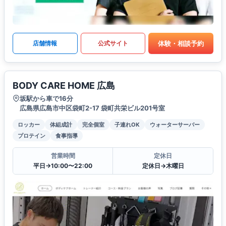
体験・相談予約
店舗情報
公式サイト
BODY CARE HOME 広島
坂駅から車で16分
広島県広島市中区袋町2-17 袋町共栄ビル201号室
ロッカー
体組成計
完全個室
子連れOK
ウォーターサーバー
プロテイン
食事指導
営業時間
定休日
平日→10:00〜22:00
定休日→木曜日