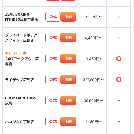
ZEAL BOXING
-
公式
予約
3,938円〜
FITNESS広島本通店
プライベートボック
-
公式
予約
4,400円〜
スフィット広島店
キャンペーン中
○
公式
予約
24/7ワークアウト広
10,450円〜
島店
○
公式
予約
ライザップ広島店
327,800円〜
BODY CARE HOME
-
公式
予約
39,900円〜
広島
-
公式
予約
ハコジム八丁堀店
4,180円〜