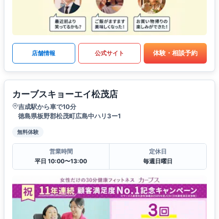
体験・相談予約
店舗情報
公式サイト
カーブスキョーエイ松茂店
吉成駅から車で10分
徳島県板野郡松茂町広島中ハリ3ー1
無料体験
営業時間
定休日
平日 10:00〜13:00
毎週日曜日