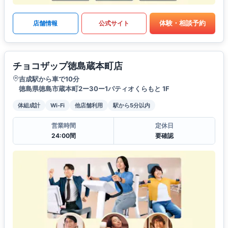
体験・相談予約
店舗情報
公式サイト
チョコザップ徳島蔵本町店
吉成駅から車で10分
徳島県徳島市蔵本町2ー30ー1パティオくらもと 1F
体組成計
Wi-Fi
他店舗利用
駅から5分以内
営業時間
定休日
24:00間
要確認