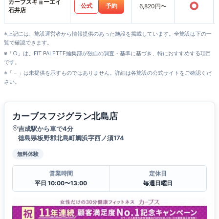
カーブスキョーエイ
○
公式
予約
6,820円〜
石井店
※上記には、施設運営者から情報提供のあった施設を掲載しています。全施設は下の一
覧で確認できます。
※「○」は、FIT PALETTE編集部が独自の調査・基準に基づき、特におすすめする項目
です。
※「－」は未提供を示すものではありません。詳細は各施設の公式サイトをご確認くだ
さい。
カーブスフジグラン北島店
吉成駅から車で4分
徳島県板野郡北島町鯛浜字西ノ須174
無料体験
営業時間
定休日
平日 10:00〜13:00
毎週日曜日