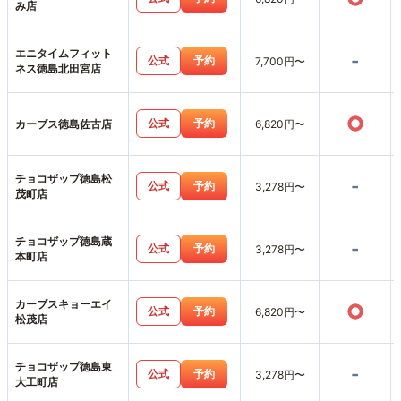
み店
エニタイムフィット
-
公式
予約
7,700円〜
ネス徳島北田宮店
○
公式
予約
カーブス徳島佐古店
6,820円〜
チョコザップ徳島松
-
公式
予約
3,278円〜
茂町店
チョコザップ徳島蔵
-
公式
予約
3,278円〜
本町店
カーブスキョーエイ
○
公式
予約
6,820円〜
松茂店
チョコザップ徳島東
-
公式
予約
3,278円〜
大工町店