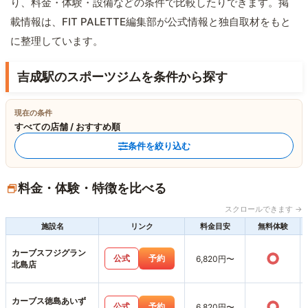
り、料金・体験・設備などの条件で比較したりできます。掲
載情報は、FIT PALETTE編集部が公式情報と独自取材をもと
に整理しています。
吉成駅のスポーツジムを条件から探す
現在の条件
すべての店舗 / おすすめ順
条件を絞り込む
料金・体験・特徴を比べる
スクロールできます →
施設名
リンク
料金目安
無料体験
カーブスフジグラン
○
公式
予約
6,820円〜
北島店
カーブス徳島あいず
○
公式
予約
6,820円〜