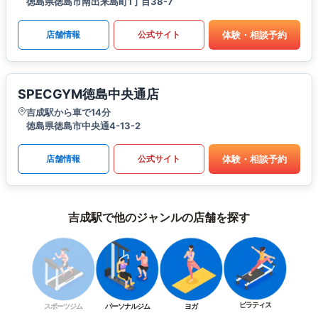
徳島県徳島市南出来島町1丁目38-7
体験・相談予約
店舗情報
公式サイト
SPECGYM徳島中央通店
吉成駅から車で14分
徳島県徳島市中央通4-13-2
体験・相談予約
店舗情報
公式サイト
吉成駅で他のジャンルの店舗を探す
ピラティス
スポーツジム
パーソナルジム
ヨガ