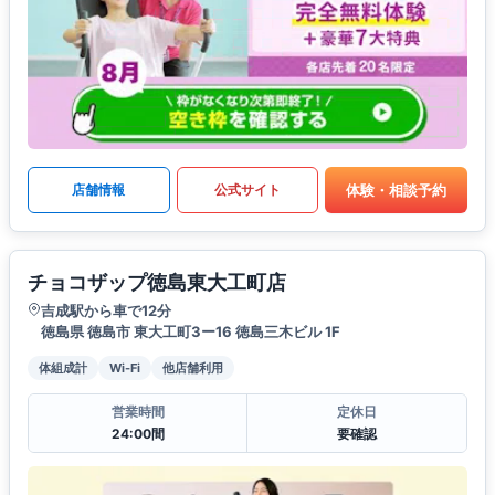
体験・相談予約
店舗情報
公式サイト
チョコザップ徳島東大工町店
吉成駅から車で12分
徳島県 徳島市 東大工町3ー16 徳島三木ビル 1F
体組成計
Wi-Fi
他店舗利用
営業時間
定休日
24:00間
要確認