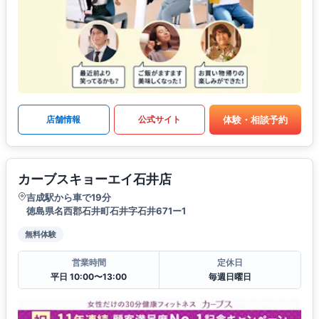
体験・相談予約
店舗情報
公式サイト
カーブスキョーエイ石井店
吉成駅から車で19分
徳島県名西郡石井町石井字石井671ー1
無料体験
営業時間
定休日
平日 10:00〜13:00
毎週日曜日