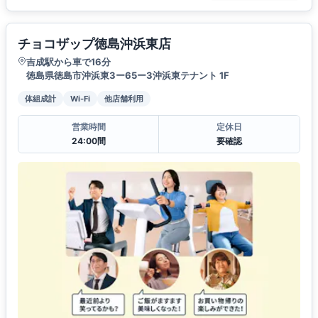
チョコザップ徳島沖浜東店
吉成駅から車で16分
徳島県徳島市沖浜東3ー65ー3沖浜東テナント 1F
体組成計
Wi-Fi
他店舗利用
営業時間
定休日
24:00間
要確認