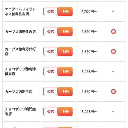
エニタイムフィット
-
公式
予約
7,700円〜
ネス徳島住吉店
○
公式
予約
カーブス徳島住吉店
6,820円〜
カーブス徳島万代町
○
公式
予約
6,820円〜
店
チョコザップ徳島沖
-
公式
予約
3,278円〜
浜東店
○
公式
予約
カーブス西新浜店
6,820円〜
チョコザップ鳴門撫
-
公式
予約
3,278円〜
養店