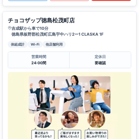
チョコザップ徳島松茂町店
吉成駅から車で10分
徳島県板野郡松茂町広島宇中ハリ2ー1 CLASKA 1F
体組成計
Wi-Fi
他店舗利用
営業時間
定休日
24:00間
要確認