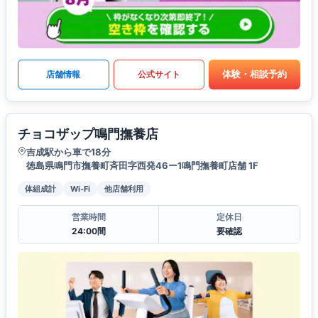
体験・相談予約
店舗情報
公式サイト
チョコザップ鳴門撫養店
吉成駅から車で18分
徳島県鳴門市撫養町斉田字西発46ー1鳴門撫養町店舗 1F
体組成計
Wi-Fi
他店舗利用
営業時間
定休日
24:00間
要確認