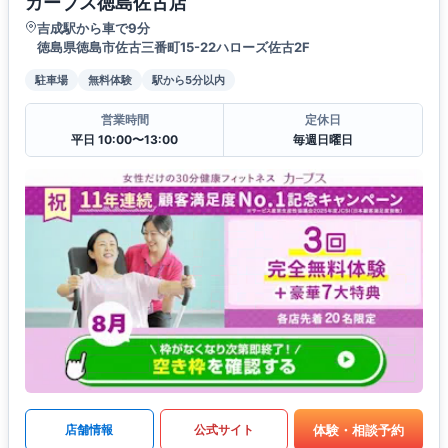
カーブス徳島佐古店
吉成駅から車で9分
徳島県徳島市佐古三番町15-22ハローズ佐古2F
駐車場
無料体験
駅から5分以内
営業時間
定休日
平日 10:00〜13:00
毎週日曜日
体験・相談予約
店舗情報
公式サイト