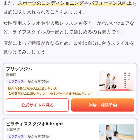
また、
スポーツのコンディショニング
や
パフォーマンス向上
を
目的に取り入れられることもあります。
女性専用スタジオや少人数レッスンも多く、かわいいウェアな
ど、ライフスタイルの一部として楽しめるのも魅力です。
店舗によって特徴が異なるため、まずは自分に合うスタイルを
見つけてみましょう。
プリッツジム
高知店
ピラティス
駅から車で3分
駅から5分以内のジムに通いたい人
女性専用ジムに通いたい人
セミパーソナルを始めたい人
公式サイトを見る
体験・相談予約
ピラティススタジオAlbright
北高見店
ピラティス
駅から車で11分