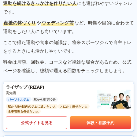
運動を続けるきっかけを作りたい人
にも選ばれやすいジャンル
です。
産後の体づくり
や
ウェディング前
など、時期や目的に合わせて
運動をしたい人にも向いています。
ここで得た運動や食事の知識は、将来スポーツジムで自主トレ
をするときにも活かしやすいです。
料金は月額、回数券、コースなど複雑な場合があるため、公式
ページを確認し、総額や通える回数をチェックしましょう。
ライザップ (RIZAP)
高知店
パーソナルジム
駅から車で10分
駅から5分以内のジムに通いたい人
とにかく痩せたい人
食事管理も任せたい人
公式サイトを見る
体験・相談予約