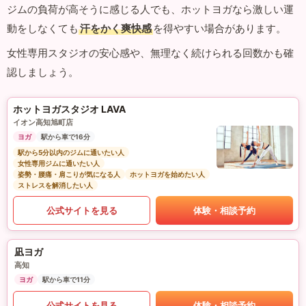
ジムの負荷が高そうに感じる人でも、ホットヨガなら激しい運
動をしなくても
汗をかく爽快感
を得やすい場合があります。
女性専用スタジオの安心感や、無理なく続けられる回数かも確
認しましょう。
ホットヨガスタジオ LAVA
イオン高知旭町店
ヨガ
駅から車で16分
駅から5分以内のジムに通いたい人
女性専用ジムに通いたい人
姿勢・腰痛・肩こりが気になる人
ホットヨガを始めたい人
ストレスを解消したい人
公式サイトを見る
体験・相談予約
凪ヨガ
高知
ヨガ
駅から車で11分
公式サイトを見る
体験・相談予約