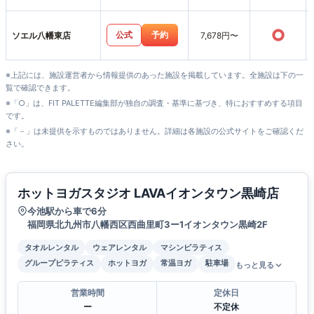
○
公式
予約
ソエル八幡東店
7,678円〜
※上記には、施設運営者から情報提供のあった施設を掲載しています。全施設は下の一
覧で確認できます。
※「○」は、FIT PALETTE編集部が独自の調査・基準に基づき、特におすすめする項目
です。
※「－」は未提供を示すものではありません。詳細は各施設の公式サイトをご確認くだ
さい。
ホットヨガスタジオ LAVAイオンタウン黒崎店
今池駅から車で6分
福岡県北九州市八幡西区西曲里町3ー1イオンタウン黒崎2F
タオルレンタル
ウェアレンタル
マシンピラティス
グループピラティス
ホットヨガ
常温ヨガ
駐車場
もっと見る
営業時間
定休日
ー
不定休