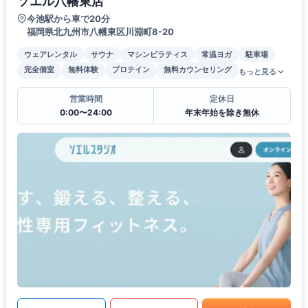
ソエル八幡東店
今池駅から車で20分
福岡県北九州市八幡東区川淵町8-20
ウェアレンタル
サウナ
マシンピラティス
常温ヨガ
駐車場
完全個室
無料体験
プロテイン
無料カウンセリング
もっと見る
営業時間
定休日
0:00〜24:00
年末年始を除き無休