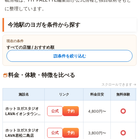
に整理しています。
今池駅のヨガを条件から探す
現在の条件
すべての店舗 / おすすめ順
条件を絞り込む
料金・体験・特徴を比べる
スクロールできます →
施設名
リンク
料金目安
無料体験
ホットヨガスタジオ
○
公式
予約
4,800円〜
LAVAイオンタウン黒
崎店
ホットヨガスタジオ
○
公式
予約
3,800円〜
LAVA若松二島店