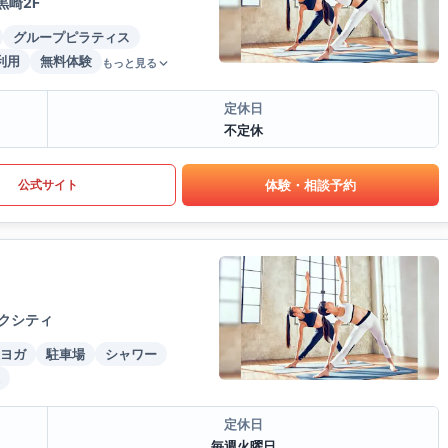
黒崎2F
グループピラティス
利用
無料体験
もっと見る
定休日
不定休
体験・相談予約
公式サイト
ークシティ
ヨガ
駐車場
シャワー
定休日
毎週火曜日