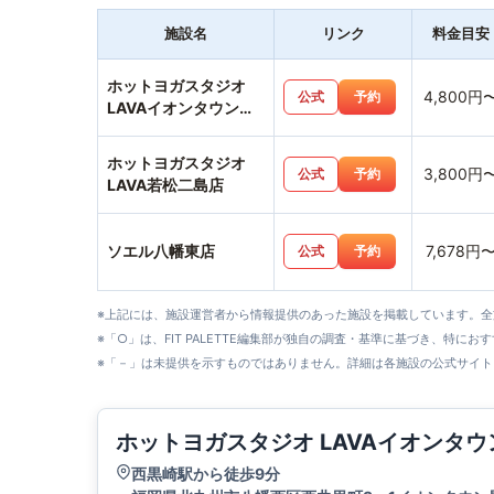
施設名
リンク
料金目安
ホットヨガスタジオ
4,800円
公式
予約
LAVAイオンタウン黒
崎店
ホットヨガスタジオ
3,800円
公式
予約
LAVA若松二島店
ソエル八幡東店
7,678円
公式
予約
※上記には、施設運営者から情報提供のあった施設を掲載しています。
※「○」は、FIT PALETTE編集部が独自の調査・基準に基づき、特にお
※「－」は未提供を示すものではありません。詳細は各施設の公式サイト
ホットヨガスタジオ LAVAイオンタ
西黒崎駅から徒歩9分