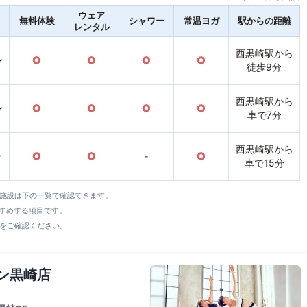
ウェア
無料体験
シャワー
常温ヨガ
駅からの距離
レンタル
西黒崎駅から
〜
○
○
○
○
徒歩9分
西黒崎駅から
〜
○
○
○
○
車で7分
西黒崎駅から
〜
○
○
-
○
車で15分
全施設は下の一覧で確認できます。
すすめする項目です。
をご確認ください。
ウン黒崎店