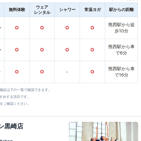
ウェア
無料体験
シャワー
常温ヨガ
駅からの距離
レンタル
熊西駅から徒
〜
○
○
○
○
歩10分
熊西駅から車
〜
○
○
○
○
で6分
熊西駅から車
〜
○
○
-
○
で16分
全施設は下の一覧で確認できます。
すすめする項目です。
をご確認ください。
ウン黒崎店