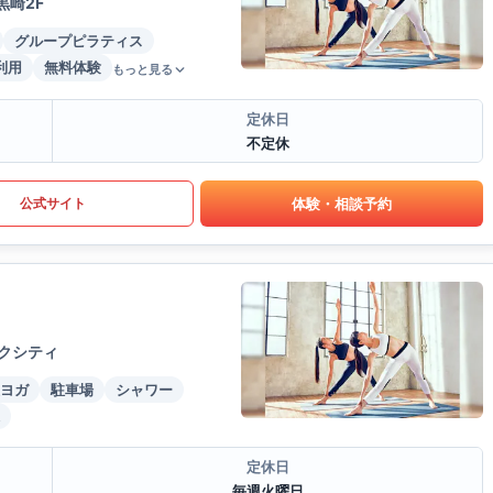
黒崎2F
グループピラティス
利用
無料体験
もっと見る
定休日
不定休
体験・相談予約
公式サイト
ークシティ
ヨガ
駐車場
シャワー
定休日
毎週火曜日