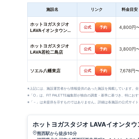
施設名
リンク
料金目安
ホットヨガスタジオ
4,800円
公式
予約
LAVAイオンタウン黒
崎店
ホットヨガスタジオ
3,800円
公式
予約
LAVA若松二島店
ソエル八幡東店
7,678円
公式
予約
※上記には、施設運営者から情報提供のあった施設を掲載しています。
※「○」は、FIT PALETTE編集部が独自の調査・基準に基づき、特にお
※「－」は未提供を示すものではありません。詳細は各施設の公式サイト
ホットヨガスタジオ LAVAイオンタ
熊西駅から徒歩10分