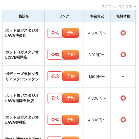
スクロールできます →
施設名
リンク
料金目安
無料体験
ホットヨガスタジオ
○
公式
予約
4,800円〜
LAVA博多店
ホットヨガスタジオ
○
公式
予約
8,910円〜
LOIVE福岡店
ボディーズ天神ソラ
-
公式
予約
1,500円〜
リアステージスタジ
オ店
ホットヨガスタジオ
○
公式
予約
4,800円〜
LAVA福岡天神店
ホットヨガスタジオ
○
公式
予約
4,800円〜
LAVA香椎店
lilyna Pilates & Yoga