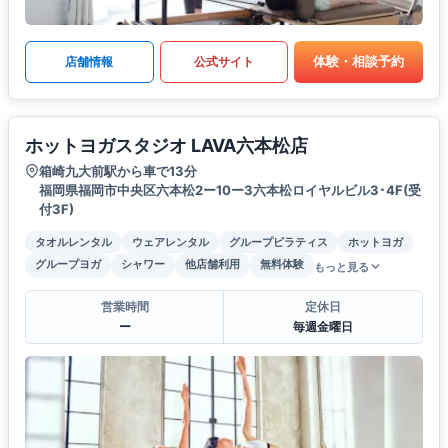
体験・相談予約
店舗情報
公式サイト
ホットヨガスタジオ LAVA六本松店
箱崎九大前駅から車で13分
福岡県福岡市中央区六本松2ー10ー3六本松ロイヤルビル3･4F(受
付3F)
タオルレンタル
ウェアレンタル
グループピラティス
ホットヨガ
グループヨガ
シャワー
他店舗利用
無料体験
もっと見る
営業時間
定休日
ー
毎週金曜日