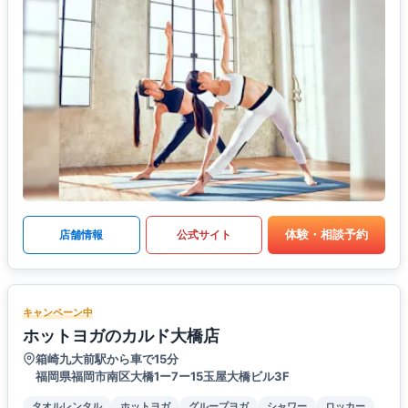
体験・相談予約
店舗情報
公式サイト
キャンペーン中
ホットヨガのカルド大橋店
箱崎九大前駅から車で15分
福岡県福岡市南区大橋1ー7ー15玉屋大橋ビル3F
タオルレンタル
ホットヨガ
グループヨガ
シャワー
ロッカー