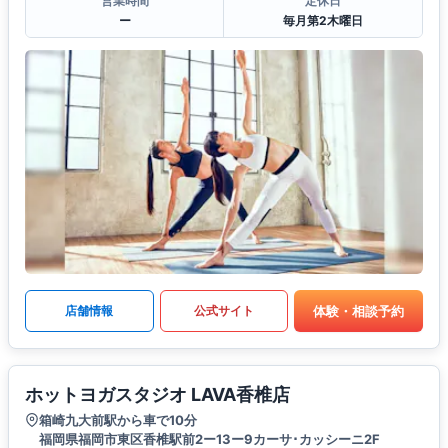
営業時間
定休日
ー
毎月第2木曜日
体験・相談予約
店舗情報
公式サイト
ホットヨガスタジオ LAVA香椎店
箱崎九大前駅から車で10分
福岡県福岡市東区香椎駅前2ー13ー9カーサ･カッシーニ2F