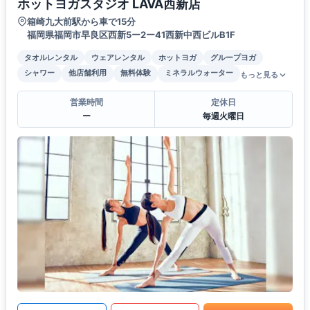
ホットヨガスタジオ LAVA西新店
箱崎九大前駅から車で15分
福岡県福岡市早良区西新5ー2ー41西新中西ビルB1F
タオルレンタル
ウェアレンタル
ホットヨガ
グループヨガ
シャワー
他店舗利用
無料体験
ミネラルウォーター
もっと見る
営業時間
定休日
ー
毎週火曜日