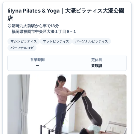
lilyna Pilates & Yoga｜大濠ピラティス大濠公園
店
箱崎九大前駅から車で13分
福岡県福岡市中央区大濠１丁目８−１
マシンピラティス
マットピラティス
パーソナルピラティス
パーソナルヨガ
営業時間
定休日
ー
要確認