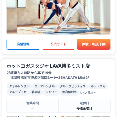
体験・相談予約
店舗情報
公式サイト
ホットヨガスタジオ LAVA博多ミスト店
箱崎九大前駅から車で14分
福岡県福岡市博多区諸岡3ー1ー35HAKATA Mist2F
タオルレンタル
ウェアレンタル
グループピラティス
ホットヨガ
グループヨガ
駐車場
シャワー
他店舗利用
もっと見る
営業時間
定休日
ー
毎週金曜日