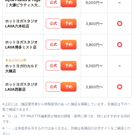
-
公式
予約
9,000円〜
｜大濠ピラティス大
濠公園店
ホットヨガスタジオ
○
公式
予約
3,800円〜
LAVA六本松店
ホットヨガスタジオ
○
公式
予約
3,800円〜
LAVA博多ミスト店
キャンペーン中
-
公式
予約
ホットヨガのカルド
9,350円〜
大橋店
ホットヨガスタジオ
○
公式
予約
3,800円〜
LAVA西新店
※上記には、施設運営者から情報提供のあった施設を掲載しています。全施設は下の一
覧で確認できます。
※「○」は、FIT PALETTE編集部が独自の調査・基準に基づき、特におすすめする項目
です。
※「－」は未提供を示すものではありません。詳細は各施設の公式サイトをご確認くだ
さい。