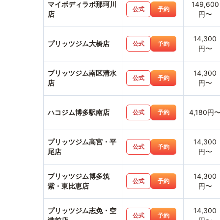
マイボディラボ那珂川
149,600
公式
予約
店
円〜
14,300
プリッツジム大橋店
公式
予約
円〜
プリッツジム南区清水
14,300
公式
予約
店
円〜
ハコジム博多駅南店
4,180円
公式
予約
プリッツジム高宮・平
14,300
公式
予約
尾店
円〜
プリッツジム博多筑
14,300
公式
予約
紫・東比恵店
円〜
プリッツジム志免・空
14,300
公式
予約