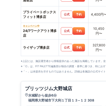
港前店
円〜
プライベートボックス
4,400円
公式
予約
フィット博多店
キャンペーン中
10,450
24/7ワークアウト博多
公式
予約
円〜
店
327,800
ライザップ博多店
公式
予約
円〜
※上記には、施設運営者から情報提供のあった施設を掲載しています。
※「○」は、FIT PALETTE編集部が独自の調査・基準に基づき、特にお
※「－」は未提供を示すものではありません。詳細は各施設の公式サイト
プリッツジム大野城店
水城駅から徒歩6分
福岡県大野城市下大利１丁目１３−１２ 308