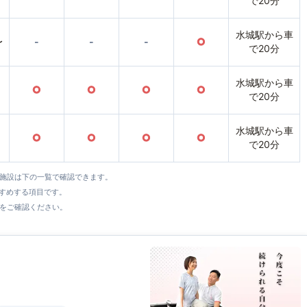
で20分
水城駅から車
〜
-
-
-
○
で20分
水城駅から車
○
○
○
○
で20分
水城駅から車
○
○
○
○
で20分
全施設は下の一覧で確認できます。
すすめする項目です。
をご確認ください。