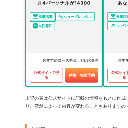
月4パーソナルが14300
あな
食事指導
シューズレンタル
食事指
女性専用
シャワ
おすすめコース料金
14,300円
おす
公式サイトで見
公式サイ
体験・相談予約
る
る
上記の表は公式サイトに記載の情報をもとに作成
り、店舗によって内容が変わることもありますの