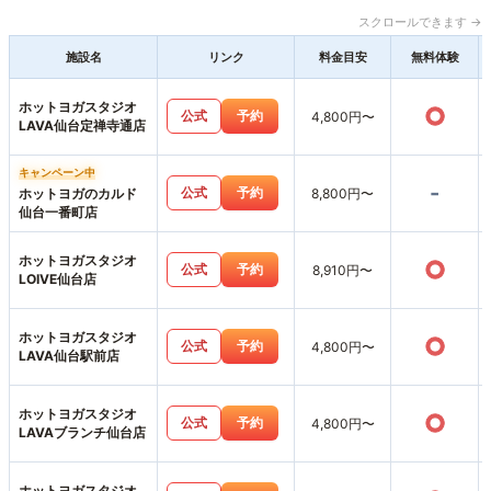
スクロールできます →
施設名
リンク
料金目安
無料体験
ホットヨガスタジオ
○
公式
予約
4,800円〜
LAVA仙台定禅寺通店
キャンペーン中
-
公式
予約
ホットヨガのカルド
8,800円〜
仙台一番町店
ホットヨガスタジオ
○
公式
予約
8,910円〜
LOIVE仙台店
ホットヨガスタジオ
○
公式
予約
4,800円〜
LAVA仙台駅前店
ホットヨガスタジオ
○
公式
予約
4,800円〜
LAVAブランチ仙台店
ホットヨガスタジオ