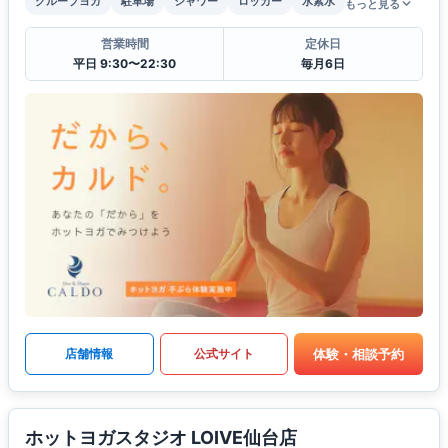
グループヨガ
駐車場
シャワー
ロッカー
水素水
もっと見る
営業時間
定休日
平日 9:30〜22:30
毎月6日
体験・相談予約
店舗情報
公式サイト
ホットヨガスタジオ LOIVE仙台店