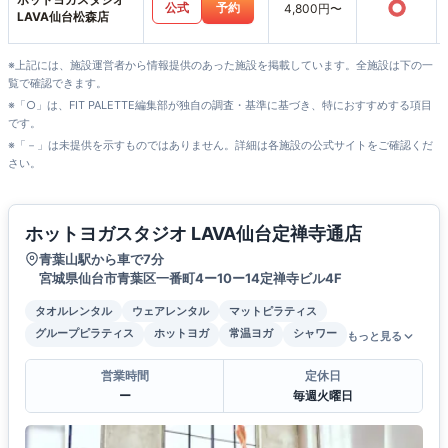
○
公式
予約
4,800円〜
LAVA仙台松森店
※上記には、施設運営者から情報提供のあった施設を掲載しています。全施設は下の一
覧で確認できます。
※「○」は、FIT PALETTE編集部が独自の調査・基準に基づき、特におすすめする項目
です。
※「－」は未提供を示すものではありません。詳細は各施設の公式サイトをご確認くだ
さい。
ホットヨガスタジオ LAVA仙台定禅寺通店
青葉山駅から車で7分
宮城県仙台市青葉区一番町4ー10ー14定禅寺ビル4F
タオルレンタル
ウェアレンタル
マットピラティス
グループピラティス
ホットヨガ
常温ヨガ
シャワー
もっと見る
営業時間
定休日
ー
毎週火曜日