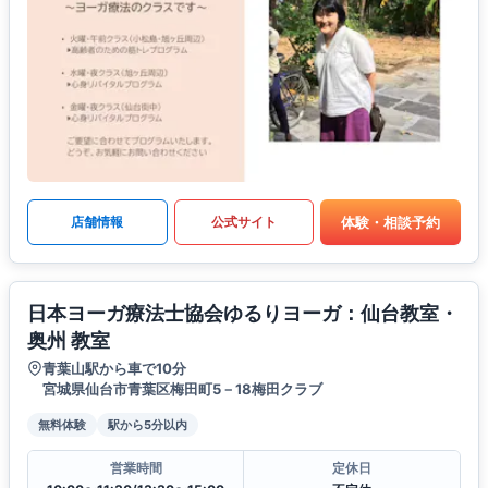
体験・相談予約
店舗情報
公式サイト
日本ヨーガ療法士協会ゆるりヨーガ：仙台教室・
奥州 教室
青葉山駅から車で10分
宮城県仙台市青葉区梅田町5－18梅田クラブ
無料体験
駅から5分以内
営業時間
定休日