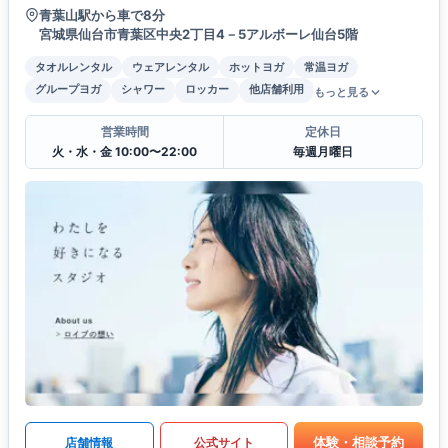
青葉山駅から車で8分
宮城県仙台市青葉区中央2丁目4－5アルボーレ仙台5階
タオルレンタル
ウェアレンタル
ホットヨガ
常温ヨガ
グループヨガ
シャワー
ロッカー
他店舗利用
もっと見る
営業時間
定休日
火・水・金 10:00〜22:00
毎週月曜日
体験・相談予約
店舗情報
公式サイト