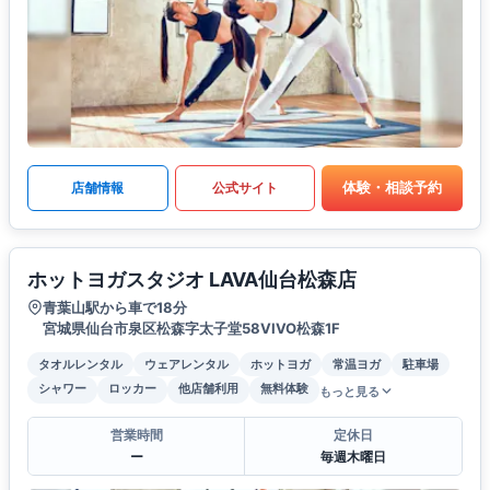
体験・相談予約
店舗情報
公式サイト
ホットヨガスタジオ LAVA仙台松森店
青葉山駅から車で18分
宮城県仙台市泉区松森字太子堂58VIVO松森1F
タオルレンタル
ウェアレンタル
ホットヨガ
常温ヨガ
駐車場
シャワー
ロッカー
他店舗利用
無料体験
もっと見る
営業時間
定休日
ー
毎週木曜日