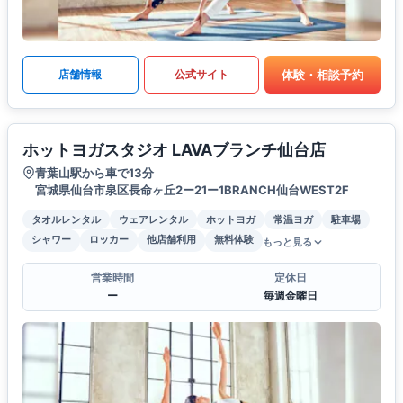
体験・相談予約
店舗情報
公式サイト
ホットヨガスタジオ LAVAブランチ仙台店
青葉山駅から車で13分
宮城県仙台市泉区長命ヶ丘2ー21ー1BRANCH仙台WEST2F
タオルレンタル
ウェアレンタル
ホットヨガ
常温ヨガ
駐車場
シャワー
ロッカー
他店舗利用
無料体験
もっと見る
営業時間
定休日
ー
毎週金曜日