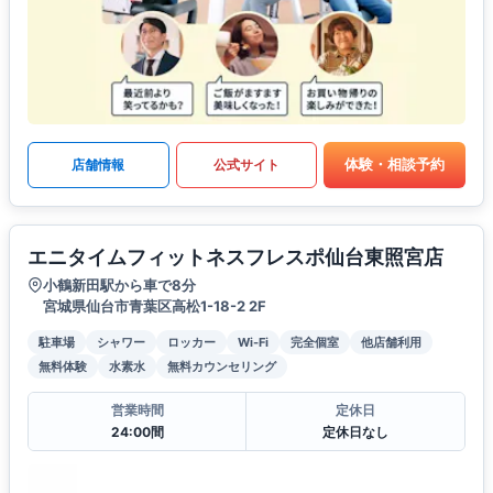
体験・相談予約
店舗情報
公式サイト
エニタイムフィットネスフレスポ仙台東照宮店
小鶴新田駅から車で8分
宮城県仙台市青葉区高松1-18-2 2F
駐車場
シャワー
ロッカー
Wi-Fi
完全個室
他店舗利用
無料体験
水素水
無料カウンセリング
営業時間
定休日
24:00間
定休日なし