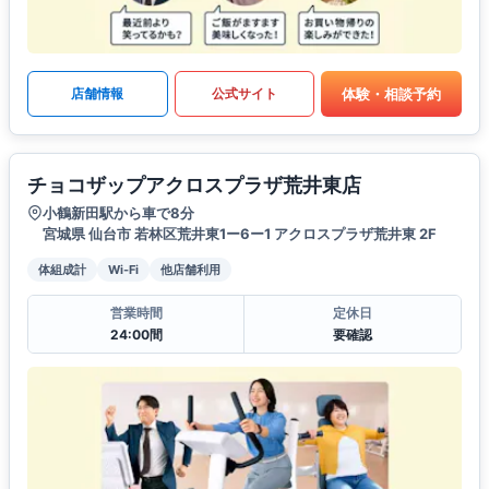
体験・相談予約
店舗情報
公式サイト
チョコザップアクロスプラザ荒井東店
小鶴新田駅から車で8分
宮城県 仙台市 若林区荒井東1ー6ー1 アクロスプラザ荒井東 2F
体組成計
Wi-Fi
他店舗利用
営業時間
定休日
24:00間
要確認