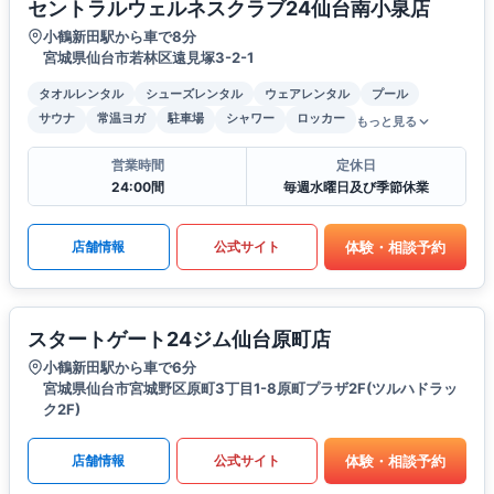
セントラルウェルネスクラブ24仙台南小泉店
小鶴新田駅から車で8分
宮城県仙台市若林区遠見塚3-2-1
タオルレンタル
シューズレンタル
ウェアレンタル
プール
サウナ
常温ヨガ
駐車場
シャワー
ロッカー
もっと見る
営業時間
定休日
24:00間
毎週水曜日及び季節休業
体験・相談予約
店舗情報
公式サイト
スタートゲート24ジム仙台原町店
小鶴新田駅から車で6分
宮城県仙台市宮城野区原町3丁目1-8原町プラザ2F(ツルハドラッ
ク2F)
体験・相談予約
店舗情報
公式サイト