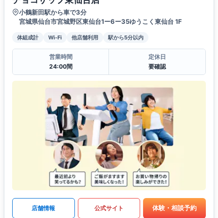
小鶴新田駅から車で3分
宮城県仙台市宮城野区東仙台1ー6ー35ゆうこく東仙台 1F
体組成計
Wi-Fi
他店舗利用
駅から5分以内
営業時間
定休日
24:00間
要確認
体験・相談予約
店舗情報
公式サイト