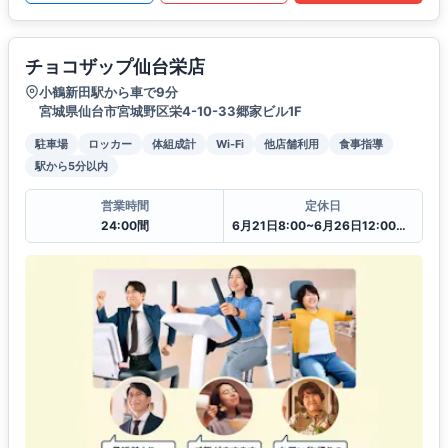
チョコザップ仙台栄店
小鶴新田駅から車で9分
宮城県仙台市宮城野区栄4-10-33郷家ビル1F
駐車場
ロッカー
体組成計
Wi-Fi
他店舗利用
食事指導
駅から5分以内
営業時間
定休日
24:00間
6月21日8:00~6月26日12:00一時閉館中