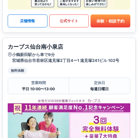
体験・相談予約
店舗情報
公式サイト
カーブス仙台南小泉店
小鶴新田駅から車で9分
宮城県仙台市若林区遠見塚2丁目4ー1 遠見塚241ビル 102号
無料体験
営業時間
定休日
平日 10:00〜13:00
毎週日曜日