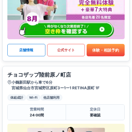
体験・相談予約
店舗情報
公式サイト
チョコザップ陸前原ノ町店
小鶴新田駅から車で6分
宮城県仙台市宮城野区原町3ー1ー1 RETINA原町 1F
体組成計
Wi-Fi
他店舗利用
営業時間
定休日
24:00間
要確認