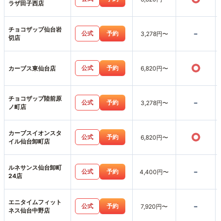
ラザ田子西店
チョコザップ仙台岩
-
公式
予約
3,278円〜
切店
○
公式
予約
カーブス東仙台店
6,820円〜
チョコザップ陸前原
-
公式
予約
3,278円〜
ノ町店
カーブスイオンスタ
○
公式
予約
6,820円〜
イル仙台卸町店
ルネサンス仙台卸町
-
公式
予約
4,400円〜
24店
エニタイムフィット
-
公式
予約
7,920円〜
ネス仙台中野店