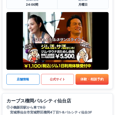
24:00間
月曜日
体験・相談予約
店舗情報
公式サイト
カーブス榴岡パルシティ仙台店
小鶴新田駅から車で9分
宮城県仙台市宮城野区榴岡4丁目1-8パルシティ仙台3F