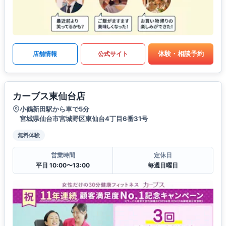
体験・相談予約
店舗情報
公式サイト
カーブス東仙台店
小鶴新田駅から車で5分
宮城県仙台市宮城野区東仙台4丁目6番31号
無料体験
営業時間
定休日
平日 10:00〜13:00
毎週日曜日