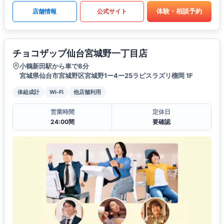
体験・相談予約
店舗情報
公式サイト
チョコザップ仙台宮城野一丁目店
小鶴新田駅から車で8分
宮城県仙台市宮城野区宮城野1ー4ー25ラピスラズリ榴岡 1F
体組成計
Wi-Fi
他店舗利用
営業時間
定休日
24:00間
要確認