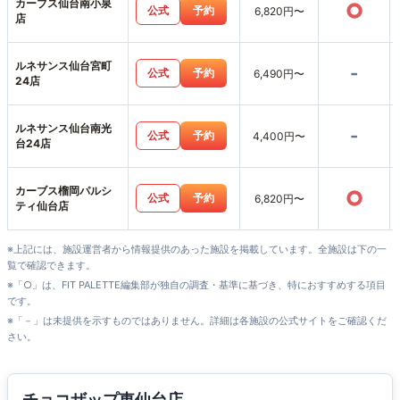
カーブス仙台南小泉
○
公式
予約
6,820円〜
店
ルネサンス仙台宮町
-
公式
予約
6,490円〜
24店
ルネサンス仙台南光
-
公式
予約
4,400円〜
台24店
カーブス榴岡パルシ
○
公式
予約
6,820円〜
ティ仙台店
※上記には、施設運営者から情報提供のあった施設を掲載しています。全施設は下の一
覧で確認できます。
※「○」は、FIT PALETTE編集部が独自の調査・基準に基づき、特におすすめする項目
です。
※「－」は未提供を示すものではありません。詳細は各施設の公式サイトをご確認くだ
さい。
チョコザップ東仙台店