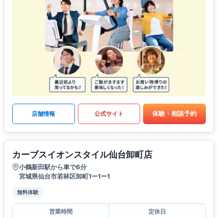
体験・相談予約
店舗情報
公式サイト
カーブスイオンスタイル仙台卸町店
小鶴新田駅から車で6分
宮城県仙台市若林区卸町1ー1ー1
無料体験
営業時間
定休日