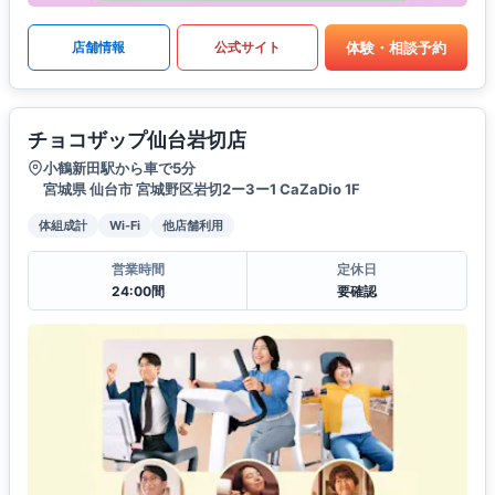
体験・相談予約
店舗情報
公式サイト
チョコザップ仙台岩切店
小鶴新田駅から車で5分
宮城県 仙台市 宮城野区岩切2ー3ー1 CaZaDio 1F
体組成計
Wi-Fi
他店舗利用
営業時間
定休日
24:00間
要確認