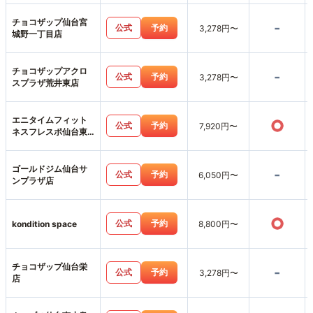
チョコザップ仙台宮
-
公式
予約
3,278円〜
城野一丁目店
チョコザップアクロ
-
公式
予約
3,278円〜
スプラザ荒井東店
エニタイムフィット
○
公式
予約
7,920円〜
ネスフレスポ仙台東
照宮店
ゴールドジム仙台サ
-
公式
予約
6,050円〜
ンプラザ店
○
公式
予約
kondition space
8,800円〜
チョコザップ仙台栄
-
公式
予約
3,278円〜
店