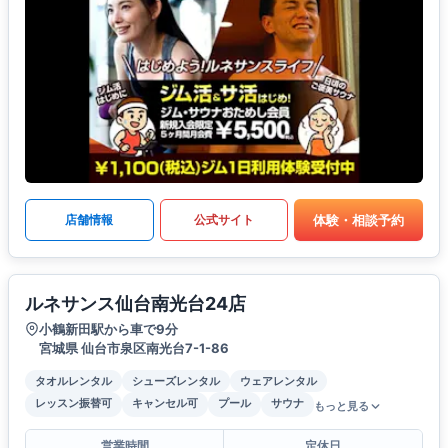
体験・相談予約
店舗情報
公式サイト
ルネサンス仙台南光台24店
小鶴新田駅から車で9分
宮城県 仙台市泉区南光台7-1-86
タオルレンタル
シューズレンタル
ウェアレンタル
レッスン振替可
キャンセル可
プール
サウナ
もっと見る
営業時間
定休日