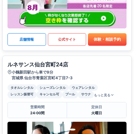
体験・相談予約
店舗情報
公式サイト
ルネサンス仙台宮町24店
小鶴新田駅から車で9分
宮城県 仙台市青葉区宮町4丁目7-3
タオルレンタル
シューズレンタル
ウェアレンタル
レッスン振替可
キャンセル可
プール
サウナ
もっと見る
営業時間
定休日
24:00間
火曜日