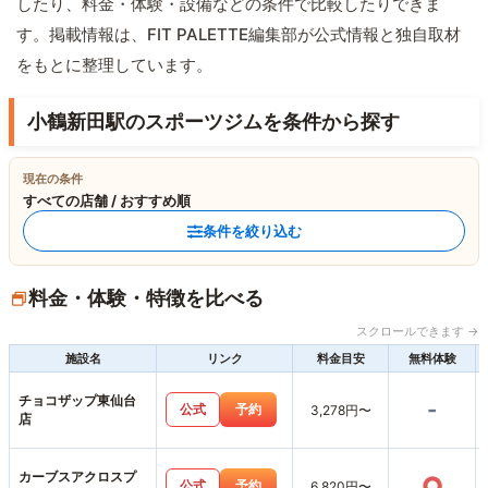
したり、料金・体験・設備などの条件で比較したりできま
す。掲載情報は、FIT PALETTE編集部が公式情報と独自取材
をもとに整理しています。
小鶴新田駅のスポーツジムを条件から探す
現在の条件
すべての店舗 / おすすめ順
条件を絞り込む
料金・体験・特徴を比べる
スクロールできます →
施設名
リンク
料金目安
無料体験
チョコザップ東仙台
-
公式
予約
3,278円〜
店
カーブスアクロスプ
○
公式
予約
6,820円〜