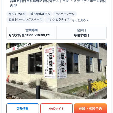
宮城県仙台市宮城野区岩切分台３丁目3-７ メディケアホーム岩切
内 1F
キャンセル可
競技特化型ジム
セミパーソナル
自主トレーニングスペース
マシンピラティス
もっと見る
営業時間
定休日
月/火/木/金 11:00〜16:00,17:45〜21:00
毎週水曜日
体験・相談予約
店舗情報
公式サイト