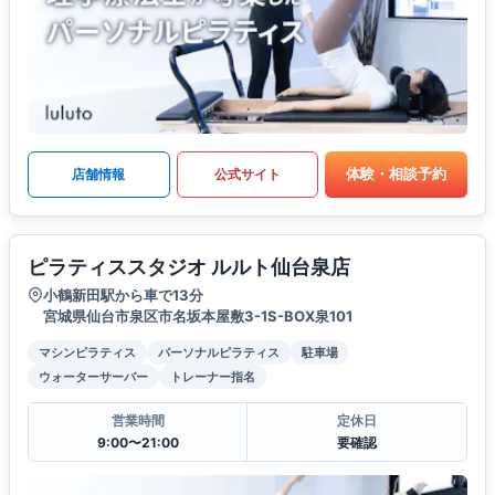
体験・相談予約
店舗情報
公式サイト
ピラティススタジオ ルルト仙台泉店
小鶴新田駅から車で13分
宮城県仙台市泉区市名坂本屋敷3-1S-BOX泉101
マシンピラティス
パーソナルピラティス
駐車場
ウォーターサーバー
トレーナー指名
営業時間
定休日
9:00〜21:00
要確認