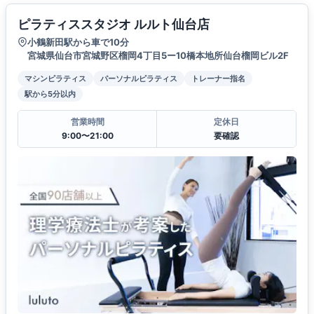
ピラティススタジオ ルルト仙台店
小鶴新田駅から車で10分
宮城県仙台市宮城野区榴岡4丁目5ー10橋本地所仙台榴岡ビル2F
マシンピラティス
パーソナルピラティス
トレーナー指名
駅から5分以内
営業時間
定休日
9:00〜21:00
要確認