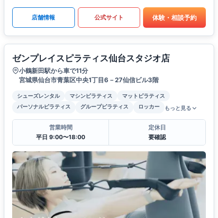
体験・相談予約
店舗情報
公式サイト
ゼンプレイスピラティス仙台スタジオ店
小鶴新田駅から車で11分
宮城県仙台市青葉区中央1丁目6－27仙信ビル3階
シューズレンタル
マシンピラティス
マットピラティス
パーソナルピラティス
グループピラティス
ロッカー
もっと見る
営業時間
定休日
平日 9:00〜18:00
要確認