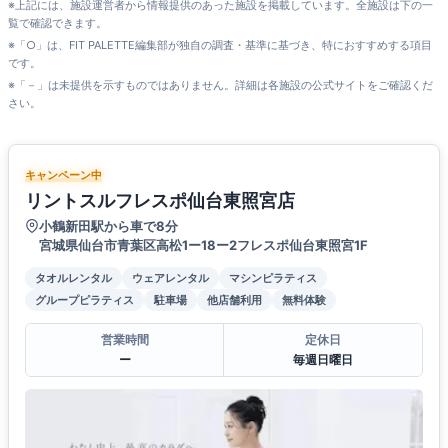
※上記には、施設運営者から情報提供のあった施設を掲載しています。全施設は下の一
覧で確認できます。
※「○」は、FIT PALETTE編集部が独自の調査・基準に基づき、特におすすめする項目
です。
※「－」は未提供を示すものではありません。詳細は各施設の公式サイトをご確認くだ
さい。
キャンペーン中
リントスルフレスポ仙台東照宮店
小鶴新田駅から車で8分
宮城県仙台市青葉区高松1ー18ー2フレスポ仙台東照宮1F
タオルレンタル
ウェアレンタル
マシンピラティス
グループピラティス
駐車場
他店舗利用
無料体験
営業時間
定休日
ー
毎週日曜日