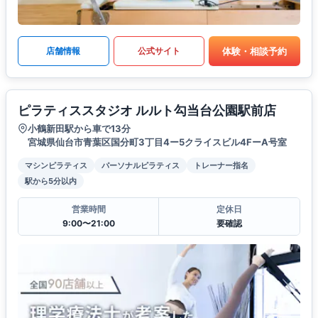
体験・相談予約
店舗情報
公式サイト
ピラティススタジオ ルルト勾当台公園駅前店
小鶴新田駅から車で13分
宮城県仙台市青葉区国分町3丁目4ー5クライスビル4FーA号室
マシンピラティス
パーソナルピラティス
トレーナー指名
駅から5分以内
営業時間
定休日
9:00〜21:00
要確認