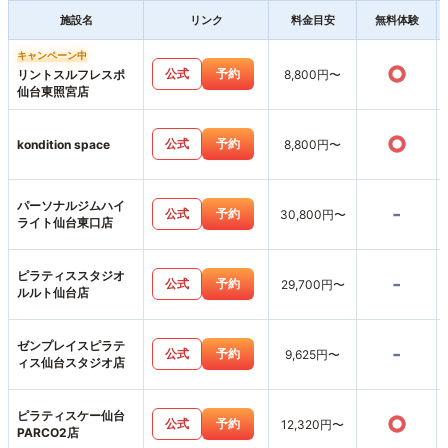
施設名
リンク
料金目安
無料体験
キャンペーン中
○
公式
予約
リントスルフレスポ
8,800円〜
仙台東照宮店
○
公式
予約
kondition space
8,800円〜
パーソナルジムハイ
-
公式
予約
30,800円〜
ライト仙台東口店
ピラティススタジオ
-
公式
予約
29,700円〜
ルルト仙台店
ゼンプレイスピラテ
-
公式
予約
9,625円〜
ィス仙台スタジオ店
ピラティスケー仙台
○
公式
予約
12,320円〜
PARCO2店