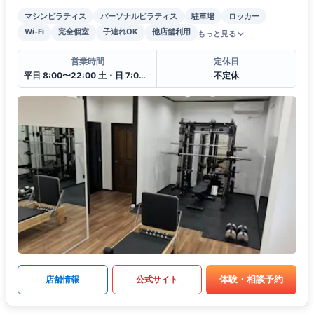
マシンピラティス
パーソナルピラティス
駐車場
ロッカー
Wi-Fi
完全個室
子連れOK
他店舗利用
もっと見る
営業時間
定休日
平日 8:00〜22:00 土・日 7:00〜21:00
不定休
体験・相談予約
店舗情報
公式サイト