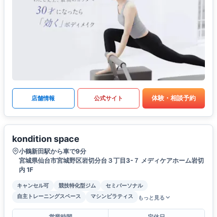
体験・相談予約
店舗情報
公式サイト
kondition space
小鶴新田駅から車で9分
宮城県仙台市宮城野区岩切分台３丁目3-７ メディケアホーム岩切
内 1F
キャンセル可
競技特化型ジム
セミパーソナル
自主トレーニングスペース
マシンピラティス
もっと見る
営業時間
定休日