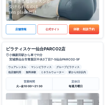
体験・相談予約
店舗情報
公式サイト
ピラティスケー仙台PARCO2店
小鶴新田駅から車で11分
宮城県仙台市青葉区中央3丁目7-5仙台PARCO2-5F
ウェアレンタル
マシンピラティス
グループピラティス
他店舗利用
無料体験
ミネラルウォーター
駅から5分以内
営業時間
定休日
火~金10:00〜21:30
毎週月曜日