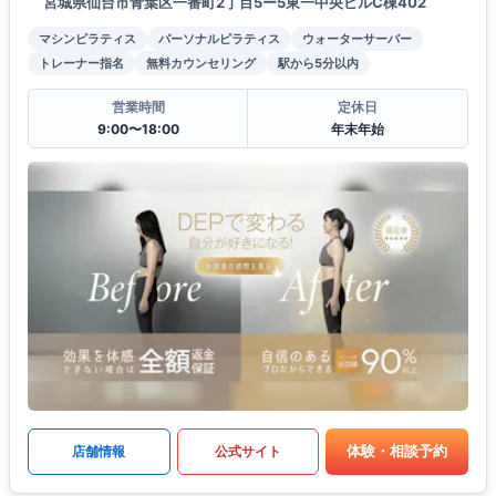
宮城県仙台市青葉区一番町2丁目5ー5東一中央ビルC棟402
マシンピラティス
パーソナルピラティス
ウォーターサーバー
トレーナー指名
無料カウンセリング
駅から5分以内
営業時間
定休日
9:00〜18:00
年末年始
体験・相談予約
店舗情報
公式サイト