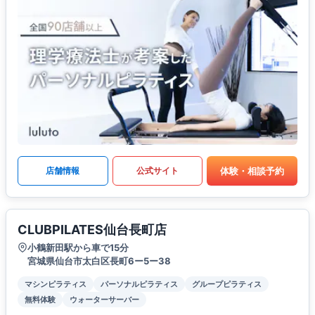
体験・相談予約
店舗情報
公式サイト
CLUBPILATES仙台長町店
小鶴新田駅から車で15分
宮城県仙台市太白区長町6ー5ー38
マシンピラティス
パーソナルピラティス
グループピラティス
無料体験
ウォーターサーバー