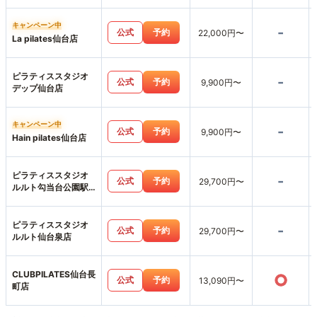
キャンペーン中
-
公式
予約
22,000円〜
La pilates仙台店
ピラティススタジオ
-
公式
予約
9,900円〜
デップ仙台店
キャンペーン中
-
公式
予約
9,900円〜
Hain pilates仙台店
ピラティススタジオ
-
公式
予約
29,700円〜
ルルト勾当台公園駅
前店
ピラティススタジオ
-
公式
予約
29,700円〜
ルルト仙台泉店
CLUBPILATES仙台長
○
公式
予約
13,090円〜
町店