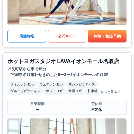
体験・相談予約
店舗情報
公式サイト
ホットヨガスタジオ LAVAイオンモール名取店
長町駅から車で15分
宮城県名取市杜せきのした5ー3ー1イオンモール名取3F
タオルレンタル
ウェアレンタル
マシンピラティス
グループピラティス
ホットヨガ
常温ヨガ
駐車場
もっと見る
営業時間
定休日
ー
不定休