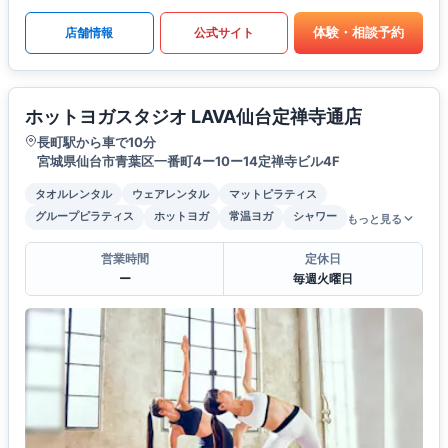
体験・相談予約
店舗情報
公式サイト
ホットヨガスタジオ LAVA仙台定禅寺通店
長町駅から車で10分
宮城県仙台市青葉区一番町4ー10ー14定禅寺ビル4F
タオルレンタル
ウェアレンタル
マットピラティス
グループピラティス
ホットヨガ
常温ヨガ
シャワー
もっと見る
営業時間
定休日
ー
毎週火曜日