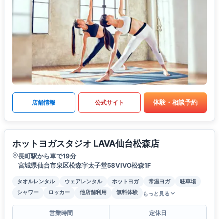
体験・相談予約
店舗情報
公式サイト
ホットヨガスタジオ LAVA仙台松森店
長町駅から車で19分
宮城県仙台市泉区松森字太子堂58VIVO松森1F
タオルレンタル
ウェアレンタル
ホットヨガ
常温ヨガ
駐車場
シャワー
ロッカー
他店舗利用
無料体験
もっと見る
営業時間
定休日