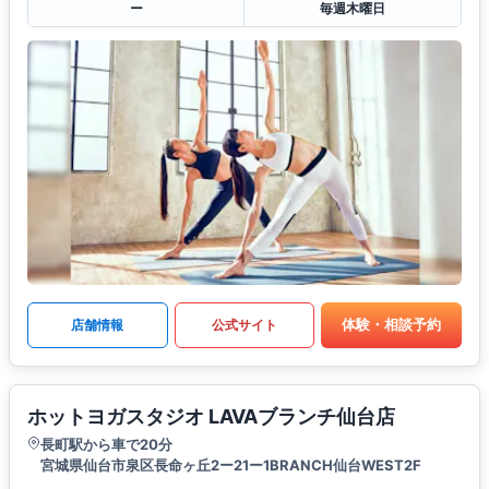
ー
毎週木曜日
体験・相談予約
店舗情報
公式サイト
ホットヨガスタジオ LAVAブランチ仙台店
長町駅から車で20分
宮城県仙台市泉区長命ヶ丘2ー21ー1BRANCH仙台WEST2F