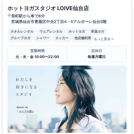
ホットヨガスタジオ LOIVE仙台店
長町駅から車で8分
宮城県仙台市青葉区中央2丁目4－5アルボーレ仙台5階
タオルレンタル
ウェアレンタル
ホットヨガ
常温ヨガ
グループヨガ
シャワー
ロッカー
他店舗利用
もっと見る
営業時間
定休日
火・水・金 10:00〜22:00
毎週月曜日