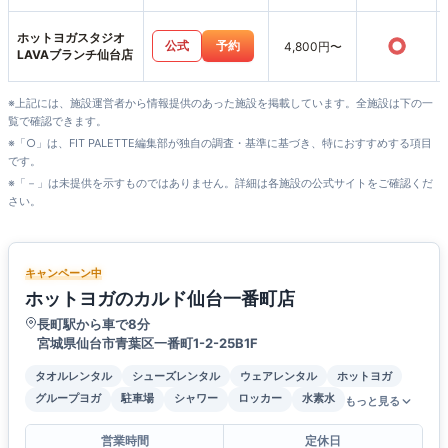
ホットヨガスタジオ
○
公式
予約
4,800円〜
LAVAブランチ仙台店
※上記には、施設運営者から情報提供のあった施設を掲載しています。全施設は下の一
覧で確認できます。
※「○」は、FIT PALETTE編集部が独自の調査・基準に基づき、特におすすめする項目
です。
※「－」は未提供を示すものではありません。詳細は各施設の公式サイトをご確認くだ
さい。
キャンペーン中
ホットヨガのカルド仙台一番町店
長町駅から車で8分
宮城県仙台市青葉区一番町1-2-25B1F
タオルレンタル
シューズレンタル
ウェアレンタル
ホットヨガ
グループヨガ
駐車場
シャワー
ロッカー
水素水
もっと見る
営業時間
定休日