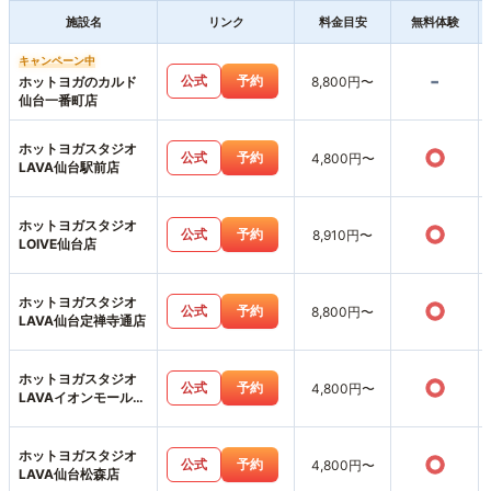
施設名
リンク
料金目安
無料体験
キャンペーン中
-
公式
予約
ホットヨガのカルド
8,800円〜
仙台一番町店
ホットヨガスタジオ
○
公式
予約
4,800円〜
LAVA仙台駅前店
ホットヨガスタジオ
○
公式
予約
8,910円〜
LOIVE仙台店
ホットヨガスタジオ
○
公式
予約
8,800円〜
LAVA仙台定禅寺通店
ホットヨガスタジオ
○
公式
予約
4,800円〜
LAVAイオンモール名
取店
ホットヨガスタジオ
○
公式
予約
4,800円〜
LAVA仙台松森店