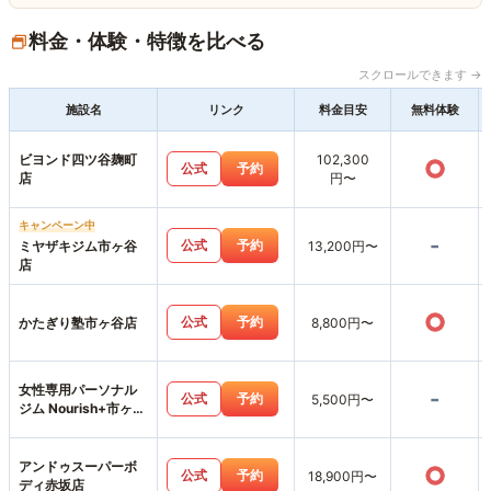
料金・体験・特徴を比べる
スクロールできます →
施設名
リンク
料金目安
無料体験
ビヨンド四ツ谷麹町
102,300
○
公式
予約
店
円〜
キャンペーン中
-
公式
予約
ミヤザキジム市ヶ谷
13,200円〜
店
○
公式
予約
かたぎり塾市ヶ谷店
8,800円〜
女性専用パーソナル
-
公式
予約
5,500円〜
ジム Nourish+市ヶ谷
店
アンドゥスーパーボ
○
公式
予約
18,900円〜
ディ赤坂店