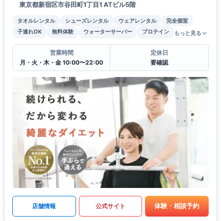
東京都新宿区市谷田町1丁目1 ATビル5階
タオルレンタル
シューズレンタル
ウェアレンタル
完全個室
子連れOK
無料体験
ウォーターサーバー
プロテイン
もっと見る
営業時間
定休日
月・火・木・金 10:00〜22:00
要確認
体験・相談予約
店舗情報
公式サイト