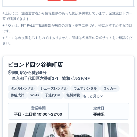
※上記には、施設運営者から情報提供のあった施設を掲載しています。全施設は下の一
覧で確認できます。
※「○」は、FIT PALETTE編集部が独自の調査・基準に基づき、特におすすめする項目
です。
※「－」は未提供を示すものではありません。詳細は各施設の公式サイトをご確認くだ
さい。
ビヨンド四ツ谷麹町店
麹町駅から徒歩6分
東京都千代田区六番町3-1 協和ビル3F/4F
タオルレンタル
シューズレンタル
ウェアレンタル
ロッカー
体組成計
Wi-Fi
子連れOK
無料体験
もっと見る
営業時間
定休日
平日・土日祝 10:00〜22:00
要確認