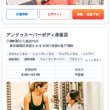
体験・相談予約
店舗情報
公式サイト
アンドゥスーパーボディ赤坂店
麹町駅から徒歩15分
東京都港区赤坂4-4-8 VORT赤坂Ⅱ 地下1階B
タオルレンタル
シューズレンタル
ウェアレンタル
シャワー
体組成計
無料体験
ウォーターサーバー
プロテイン
もっと見る
営業時間
定休日
8:00〜22:00
不定休