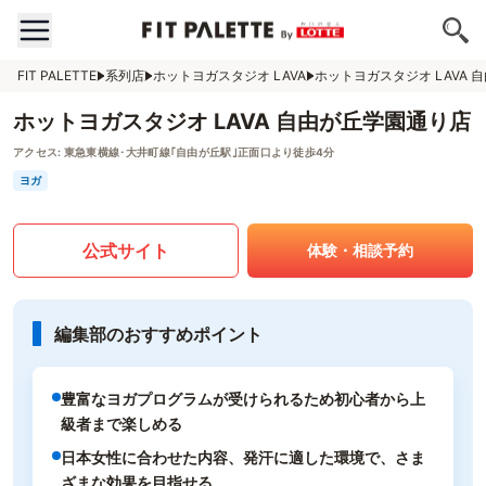
FIT PALETTE
系列店
ホットヨガスタジオ LAVA
ホットヨガスタジオ LAVA 
ホットヨガスタジオ LAVA 自由が丘学園通り店
アクセス:
東急東横線･大井町線｢自由が丘駅｣正面口より徒歩4分
ヨガ
公式サイト
体験・相談予約
編集部のおすすめポイント
豊富なヨガプログラムが受けられるため初心者から上
級者まで楽しめる
日本女性に合わせた内容、発汗に適した環境で、さま
ざまな効果を目指せる