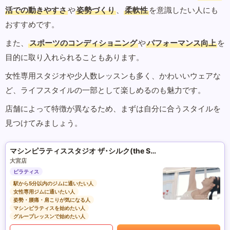
活での動きやすさ
や
姿勢づくり
、
柔軟性
を意識したい人にも
おすすめです。
また、
スポーツのコンディショニング
や
パフォーマンス向上
を
目的に取り入れられることもあります。
女性専用スタジオや少人数レッスンも多く、かわいいウェアな
ど、ライフスタイルの一部として楽しめるのも魅力です。
店舗によって特徴が異なるため、まずは自分に合うスタイルを
見つけてみましょう。
マシンピラティススタジオ ザ･シルク(the SILK)
大宮店
ピラティス
駅から5分以内のジムに通いたい人
女性専用ジムに通いたい人
姿勢・腰痛・肩こりが気になる人
マシンピラティスを始めたい人
グループレッスンで始めたい人