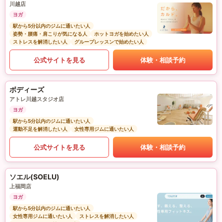
川越店
ヨガ
駅から5分以内のジムに通いたい人
姿勢・腰痛・肩こりが気になる人
ホットヨガを始めたい人
ストレスを解消したい人
グループレッスンで始めたい人
公式サイトを見る
体験・相談予約
ボディーズ
アトレ川越スタジオ店
ヨガ
駅から5分以内のジムに通いたい人
運動不足を解消したい人
女性専用ジムに通いたい人
公式サイトを見る
体験・相談予約
ソエル(SOELU)
上福岡店
ヨガ
駅から5分以内のジムに通いたい人
女性専用ジムに通いたい人
ストレスを解消したい人