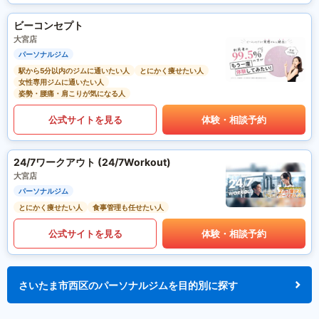
ビーコンセプト
大宮店
パーソナルジム
駅から5分以内のジムに通いたい人
とにかく痩せたい人
女性専用ジムに通いたい人
姿勢・腰痛・肩こりが気になる人
公式サイトを見る
体験・相談予約
24/7ワークアウト (24/7Workout)
大宮店
パーソナルジム
とにかく痩せたい人
食事管理も任せたい人
公式サイトを見る
体験・相談予約
さいたま市西区のパーソナルジムを目的別に探す