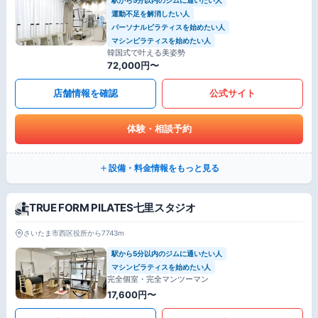
運動不足を解消したい人
パーソナルピラティスを始めたい人
マシンピラティスを始めたい人
韓国式で叶える美姿勢
72,000円〜
店舗情報を確認
公式サイト
体験・相談予約
設備・料金情報をもっと見る
TRUE FORM PILATES七里スタジオ
さいたま市西区役所から7743m
駅から5分以内のジムに通いたい人
マシンピラティスを始めたい人
完全個室・完全マンツーマン
17,600円〜