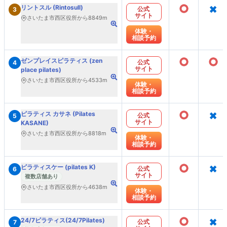
○
×
リントスル (Rintosull)
公式
3
サイト
さいたま市西区役所から8849m
体験・
相談予約
○
○
ゼンプレイスピラティス (zen
公式
4
サイト
place pilates)
さいたま市西区役所から4533m
体験・
相談予約
○
×
ピラティス カサネ (Pilates
公式
5
サイト
KASANE)
さいたま市西区役所から8818m
体験・
相談予約
○
×
ピラティスケー (pilates K)
公式
6
サイト
複数店舗あり
さいたま市西区役所から4638m
体験・
相談予約
○
×
24/7ピラティス(24/7Pilates)
公式
7