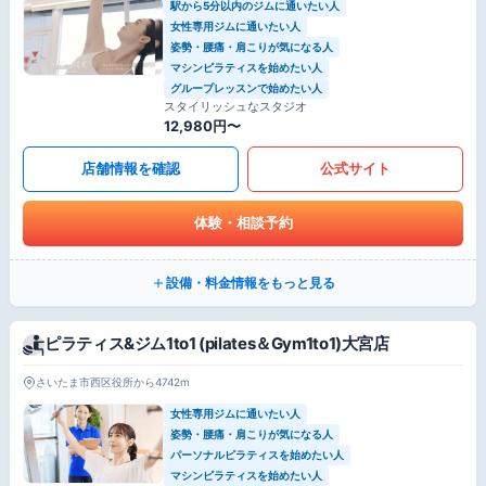
駅から5分以内のジムに通いたい人
女性専用ジムに通いたい人
姿勢・腰痛・肩こりが気になる人
マシンピラティスを始めたい人
グループレッスンで始めたい人
スタイリッシュなスタジオ
12,980円〜
店舗情報を確認
公式サイト
体験・相談予約
設備・料金情報をもっと見る
ピラティス&ジム1to1 (pilates＆Gym1to1)大宮店
さいたま市西区役所から4742m
女性専用ジムに通いたい人
姿勢・腰痛・肩こりが気になる人
パーソナルピラティスを始めたい人
マシンピラティスを始めたい人