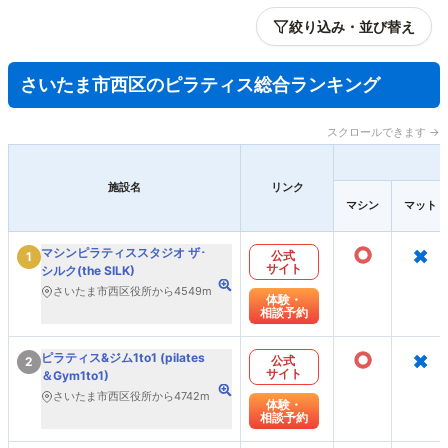
絞り込み・並び替え
さいたま市西区のピラティス総合ランキング
スクロールできます →
施設名
リンク
マシン
マット
○
×
マシンピラティススタジオ ザ･
公式
1
サイト
シルク(the SILK)
さいたま市西区役所から4549m
体験・
相談予約
○
×
ピラティス&ジム1to1 (pilates
公式
2
サイト
＆Gym1to1)
さいたま市西区役所から4742m
体験・
相談予約