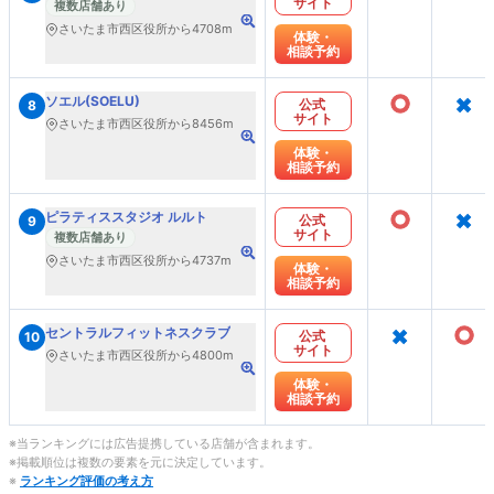
サイト
複数店舗あり
さいたま市西区役所から4708m
体験・
相談予約
○
×
ソエル(SOELU)
公式
8
サイト
さいたま市西区役所から8456m
体験・
相談予約
○
×
ピラティススタジオ ルルト
公式
9
サイト
複数店舗あり
さいたま市西区役所から4737m
体験・
相談予約
×
○
セントラルフィットネスクラブ
公式
10
サイト
さいたま市西区役所から4800m
体験・
相談予約
※当ランキングには広告提携している店舗が含まれます。
※掲載順位は複数の要素を元に決定しています。
※
ランキング評価の考え方