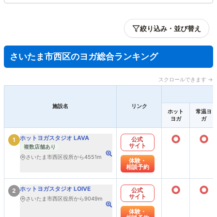
絞り込み・並び替え
さいたま市西区のヨガ総合ランキング
スクロールできます →
施設名
リンク
ホット
常温ヨ
ヨガ
ガ
○
○
ホットヨガスタジオ LAVA
公式
1
サイト
複数店舗あり
さいたま市西区役所から4551m
体験・
相談予約
○
○
ホットヨガスタジオ LOIVE
公式
2
サイト
さいたま市西区役所から9049m
体験・