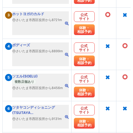
相談予約
○
×
ホットヨガのカルド
公式
3
サイト
さいたま市西区役所から8721m
体験・
相談予約
×
○
ボディーズ
公式
4
サイト
さいたま市西区役所から8899m
体験・
相談予約
×
○
ソエル(SOELU)
公式
5
サイト
複数店舗あり
さいたま市西区役所から8456m
体験・
相談予約
×
×
ツタヤコンディショニング
公式
6
サイト
(TSUTAYA
Conditioning)PILATES
さいたま市西区役所から9131m
体験・
相談予約