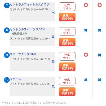
○
○
セントラルフィットネスクラブ
公式
7
サイト
さいたま市西区役所から4800m
体験・
相談予約
×
×
セントラルスポーツジム24
公式
8
サイト
複数店舗あり
さいたま市西区役所から4099m
体験・
相談予約
○
×
スポーツクラブNAS
公式
9
サイト
さいたま市西区役所から6073m
体験・
相談予約
×
×
ラポール
公式
10
サイト
さいたま市西区役所から4091m
体験・
相談予約
※当ランキングには広告提携している店舗が含まれます。