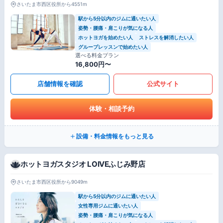
さいたま市西区役所から4551m
駅から5分以内のジムに通いたい人
姿勢・腰痛・肩こりが気になる人
ホットヨガを始めたい人
ストレスを解消したい人
グループレッスンで始めたい人
選べる料金プラン
16,800円〜
店舗情報を確認
公式サイト
体験・相談予約
設備・料金情報をもっと見る
ホットヨガスタジオ LOIVEふじみ野店
さいたま市西区役所から9049m
駅から5分以内のジムに通いたい人
女性専用ジムに通いたい人
姿勢・腰痛・肩こりが気になる人