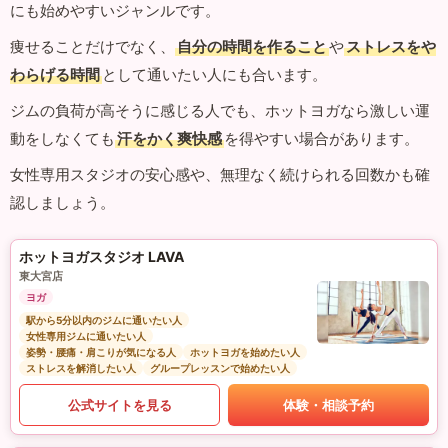
にも始めやすいジャンルです。
痩せることだけでなく、
自分の時間を作ること
や
ストレスをや
わらげる時間
として通いたい人にも合います。
ジムの負荷が高そうに感じる人でも、ホットヨガなら激しい運
動をしなくても
汗をかく爽快感
を得やすい場合があります。
女性専用スタジオの安心感や、無理なく続けられる回数かも確
認しましょう。
ホットヨガスタジオ LAVA
東大宮店
ヨガ
駅から5分以内のジムに通いたい人
女性専用ジムに通いたい人
姿勢・腰痛・肩こりが気になる人
ホットヨガを始めたい人
ストレスを解消したい人
グループレッスンで始めたい人
公式サイトを見る
体験・相談予約