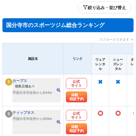
絞り込み・並び替え
国分寺市のスポーツジム総合ランキング
スクロールできます →
施設名
リンク
ウェア
シュー
タ
レンタ
ズレン
レ
ル
タル
×
×
カーブス
公式
1
サイト
複数店舗あり
国分寺市役所から844m
体験・
相談予約
○
○
ティップネス
公式
2
サイト
国分寺市役所から949m
体験・
相談予約