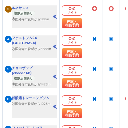
○
○
ルネサンス
公式
3
サイト
複数店舗あり
国分寺市役所から388m
体験・
相談予約
×
×
ファストジム24
公式
4
サイト
(FASTGYM24)
国分寺市役所から2288m
体験・
相談予約
×
×
チョコザップ
公式
5
サイト
(chocoZAP)
複数店舗あり
体験・
国分寺市役所から1423m
相談予約
×
×
低酸素トレーニングジム
公式
6
サイト
国分寺市役所から1026m
体験・
相談予約
フィットアンドコア