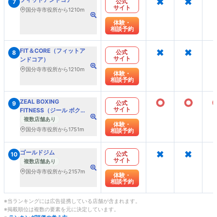
×
×
公式
7
サイト
国分寺市役所から1210m
体験・
相談予約
×
×
FIT＆CORE（フィットア
公式
8
サイト
ンドコア）
国分寺市役所から1210m
体験・
相談予約
○
○
ZEAL BOXING
公式
9
サイト
FITNESS（ジール ボクシ
ング フィットネス）
複数店舗あり
体験・
国分寺市役所から1751m
相談予約
×
×
ゴールドジム
公式
10
サイト
複数店舗あり
国分寺市役所から2157m
体験・
相談予約
※当ランキングには広告提携している店舗が含まれます。
※掲載順位は複数の要素を元に決定しています。