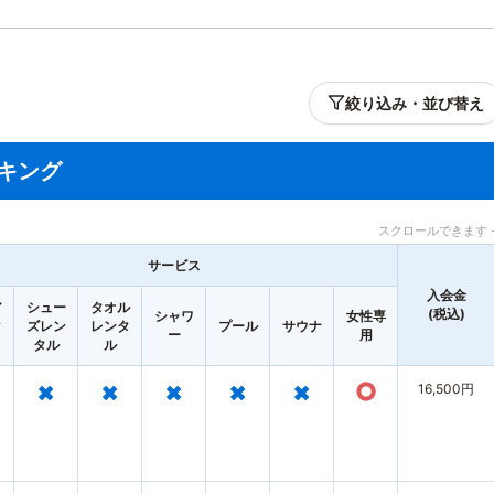
絞り込み・並び替え
キング
スクロールできます 
サービス
入会金
ア
シュー
タオル
(税込)
シャワ
女性専
タ
ズレン
レンタ
プール
サウナ
ー
用
タル
ル
×
×
×
×
×
○
16,500円