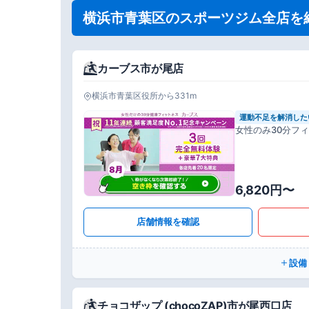
横浜市青葉区のスポーツジム全店を
カーブス市が尾店
横浜市青葉区役所から331m
運動不足を解消した
女性のみ30分フ
6,820円〜
店舗情報を確認
設備
チョコザップ (chocoZAP)市が尾西口店