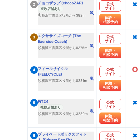
×
チョコザップ (chocoZAP)
公式
2
サイト
複数店舗あり
横浜市青葉区役所から382m
体験・
相談予約
×
エクササイズコーチ (The
公式
3
サイト
Exercise Coach)
横浜市青葉区役所から8375m
体験・
相談予約
○
フィールサイクル
公式
4
サイト
(FEELCYCLE)
横浜市青葉区役所から8281m
体験・
相談予約
×
FiT24
公式
5
サイト
複数店舗あり
横浜市青葉区役所から3280m
体験・
相談予約
×
プライベートボックスフィッ
公式
6
サイト
ト (Private Box Fit)