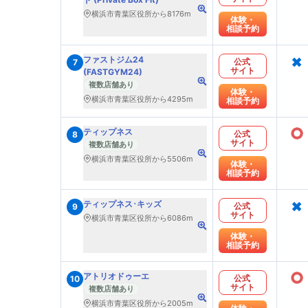
横浜市青葉区役所から8176m
体験・
相談予約
×
ファストジム24
公式
7
サイト
(FASTGYM24)
複数店舗あり
体験・
横浜市青葉区役所から4295m
相談予約
○
ティップネス
公式
8
サイト
複数店舗あり
横浜市青葉区役所から5506m
体験・
相談予約
×
ティップネス･キッズ
公式
9
サイト
横浜市青葉区役所から6086m
体験・
相談予約
○
アトリオドゥーエ
公式
10
サイト
複数店舗あり
横浜市青葉区役所から2005m