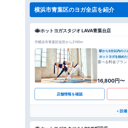
横浜市青葉区のヨガ全店を紹介
ホットヨガスタジオ LAVA青葉台店
横浜市青葉区役所から2195m
駅から5分以内のジ
ホットヨガを始めた
選べる料金プラン
16,800円〜
店舗情報を確認
設備