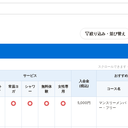
絞り込み・並び替え
スクロールできます 
サービス
おすすめ
入会金
(税込)
ト
常温ヨ
シャワ
無料体
女性専
コース名
ガ
ガ
ー
験
用
○
○
○
○
5,000円
マンスリーメンバ
ー・フリー