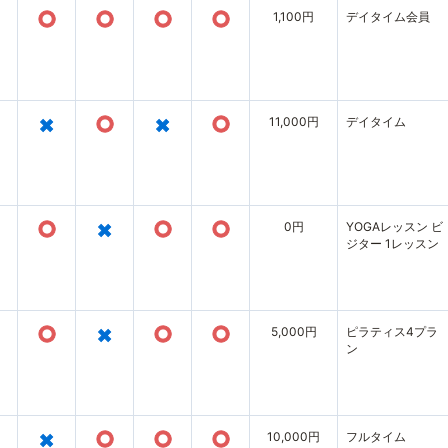
○
○
○
○
1,100円
デイタイム会員
×
○
×
○
11,000円
デイタイム
○
×
○
○
0円
YOGAレッスン ビ
ジター 1レッスン
○
×
○
○
5,000円
ピラティス4プラ
ン
×
○
○
○
10,000円
フルタイム