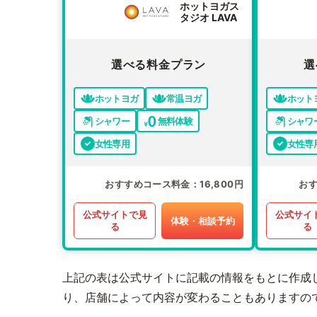
ホットヨガス
タジオ LAVA
選べる料金プラン
選
ホットヨガ
常温ヨガ
ホット
シャワー
無料体験
シャワ
女性専用
女性専
おすすめコース料金
16,800円
お
公式サイトで見
公式サイ
体験・相談予約
る
る
上記の表は公式サイトに記載の情報をもとに作成
り、店舗によって内容が変わることもありますの