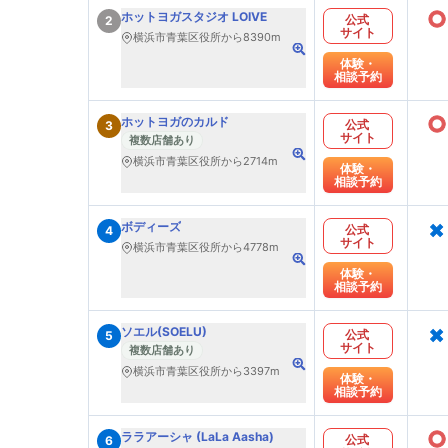
○
ホットヨガスタジオ LOIVE
公式
2
サイト
横浜市青葉区役所から8390m
体験・
相談予約
○
ホットヨガのカルド
公式
3
サイト
複数店舗あり
横浜市青葉区役所から2714m
体験・
相談予約
×
ボディーズ
公式
4
サイト
横浜市青葉区役所から4778m
体験・
相談予約
×
ソエル(SOELU)
公式
5
サイト
複数店舗あり
横浜市青葉区役所から3397m
体験・
相談予約
○
ララアーシャ (LaLa Aasha)
公式
6