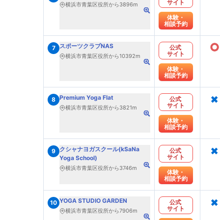
サイト
横浜市青葉区役所から3896m
体験・
相談予約
○
スポーツクラブNAS
公式
7
サイト
横浜市青葉区役所から10392m
体験・
相談予約
×
Premium Yoga Flat
公式
8
サイト
横浜市青葉区役所から3821m
体験・
相談予約
×
クシャナヨガスクール(kSaNa
公式
9
サイト
Yoga School)
横浜市青葉区役所から3746m
体験・
相談予約
×
YOGA STUDIO GARDEN
公式
10
サイト
横浜市青葉区役所から7906m