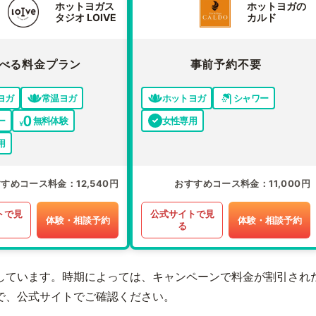
ホットヨガス
ホットヨガの
タジオ LOIVE
カルド
べる料金プラン
事前予約不要
ヨガ
常温ヨガ
ホットヨガ
シャワー
ー
無料体験
女性専用
用
すすめコース料金
12,540円
おすすめコース料金
11,000円
トで見
公式サイトで見
体験・相談予約
体験・相談予約
る
しています。時期によっては、キャンペーンで料金が割引され
で、公式サイトでご確認ください。