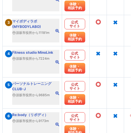
体験・
相談予約
○
×
マイボディラボ
公式
3
サイト
(MYBODYLABO)
須坂市役所から11181m
体験・
相談予約
×
×
Fitness studio MinoLink
公式
4
サイト
須坂市役所から7224m
体験・
相談予約
○
×
パーソナルトレーニング
公式
5
サイト
CLUB-J
須坂市役所から9685m
体験・
相談予約
○
×
Re:body（リボディ）
公式
6
サイト
須坂市役所から9173m
体験・
相談予約