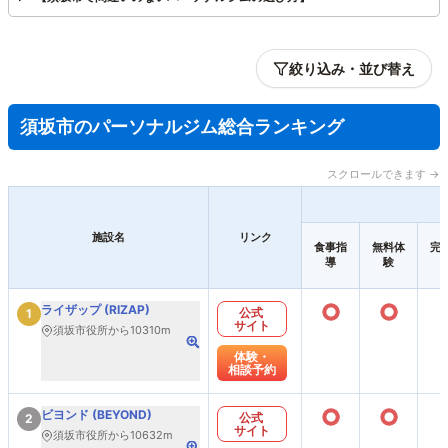
絞り込み・並び替え
須坂市のパーソナルジム総合ランキング
スクロールできます →
施設名
リンク
食事指
無料体
完
導
験
○
○
ライザップ (RIZAP)
公式
1
サイト
須坂市役所から10310m
体験・
相談予約
○
○
ビヨンド (BEYOND)
公式
2
サイト
須坂市役所から10632m