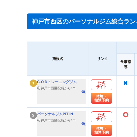
神戸市西区のパーソナルジム総合ラン
施設名
リンク
食事指
導
×
G.O.Dトレーニングジム
公式
1
サイト
神戸市西区役所から1m
体験・
相談予約
○
パーソナルジムPIT IN
公式
2
サイト
神戸市西区役所から1m
体験・
相談予約