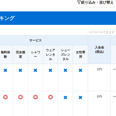
絞り込み・並び替え
キング
スクロールできます 
サービス
入会金
ウェア
シュー
(税込)
無料体
完全個
シャワ
女性専
レンタ
ズレン
験
室
ー
用
ル
タル
×
×
×
×
×
×
0円
ー
○
○
○
○
×
×
0円
ー