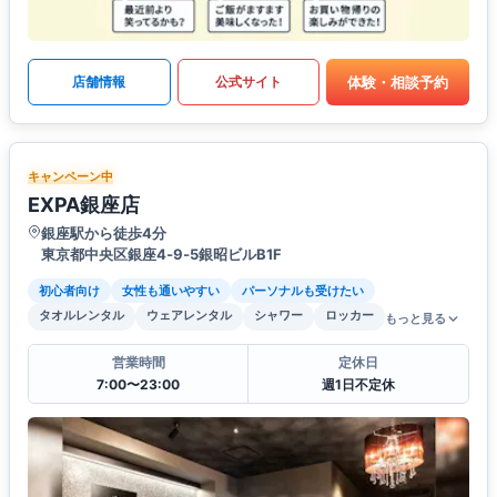
体験・相談予約
店舗情報
公式サイト
キャンペーン中
EXPA銀座店
銀座駅から徒歩4分
東京都中央区銀座4‐9‐5銀昭ビルB1F
初心者向け
女性も通いやすい
パーソナルも受けたい
タオルレンタル
ウェアレンタル
シャワー
ロッカー
もっと見る
営業時間
定休日
7:00〜23:00
週1日不定休