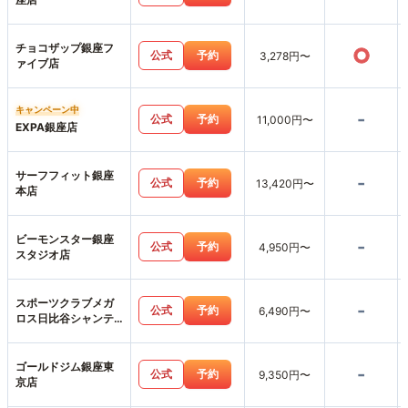
チョコザップ銀座フ
○
公式
予約
3,278円〜
ァイブ店
キャンペーン中
-
公式
予約
11,000円〜
EXPA銀座店
サーフフィット銀座
-
公式
予約
13,420円〜
本店
ビーモンスター銀座
-
公式
予約
4,950円〜
スタジオ店
スポーツクラブメガ
-
公式
予約
6,490円〜
ロス日比谷シャンテ
店
ゴールドジム銀座東
-
公式
予約
9,350円〜
京店