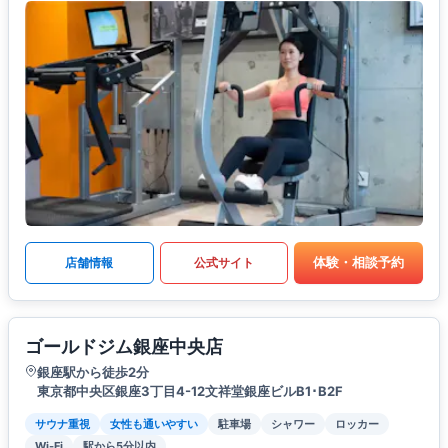
体験・相談予約
店舗情報
公式サイト
ゴールドジム銀座中央店
銀座駅から徒歩2分
東京都中央区銀座3丁目4-12文祥堂銀座ビルB1･B2F
サウナ重視
女性も通いやすい
駐車場
シャワー
ロッカー
Wi-Fi
駅から5分以内