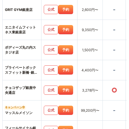
-
公式
予約
GRIT GYM銀座店
2,600円〜
エニタイムフィット
-
公式
予約
9,350円〜
ネス東銀座店
ボディーズ丸の内ス
-
公式
予約
1,500円〜
タジオ店
プライベートボック
-
公式
予約
4,400円〜
スフィット新橋･銀座
店
チョコザップ銀座中
○
公式
予約
3,278円〜
央通店
キャンペーン中
-
公式
予約
99,200円〜
マッスルメイソン
フィールサイクル銀