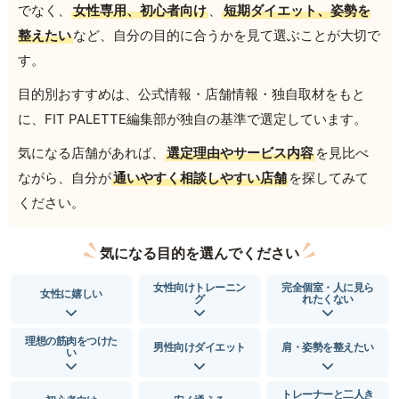
でなく、
女性専用、初心者向け
、
短期ダイエット、姿勢を
整えたい
など、自分の目的に合うかを見て選ぶことが大切で
す。
目的別おすすめは、公式情報・店舗情報・独自取材をもと
に、FIT PALETTE編集部が独自の基準で選定しています。
気になる店舗があれば、
選定理由やサービス内容
を見比べ
ながら、自分が
通いやすく相談しやすい店舗
を探してみて
ください。
気になる目的を選んでください
女性向けトレーニン
完全個室・人に見ら
女性に嬉しい
グ
れたくない
理想の筋肉をつけた
男性向けダイエット
肩・姿勢を整えたい
い
トレーナーと二人き