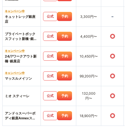
キャンペーン中
-
公式
予約
キュットレッグ銀座
3,300円〜
店
プライベートボック
○
公式
予約
4,400円〜
スフィット新橋･銀座
店
キャンペーン中
○
公式
予約
24/7ワークアウト新
10,450円〜
橋･銀座店
キャンペーン中
○
公式
予約
99,200円〜
マッスルメイソン
132,000
○
公式
予約
ミオ スティーレ
円〜
アンドゥスーパーボ
○
公式
予約
18,900円〜
ディ銀座Annexスタ
ジオ店