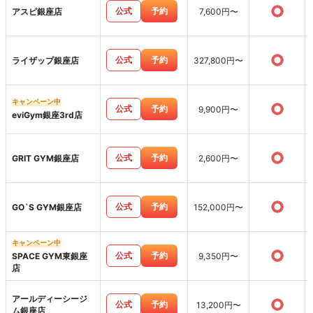
○
公式
予約
アスピ銀座店
7,600円〜
○
公式
予約
ライザップ銀座店
327,800円〜
キャンペーン中
○
公式
予約
9,900円〜
eviGym銀座3rd店
○
公式
予約
GRIT GYM銀座店
2,600円〜
○
公式
予約
GO`S GYM銀座店
152,000円〜
キャンペーン中
○
公式
予約
SPACE GYM東銀座
9,350円〜
店
アールディーシージ
○
公式
予約
13,200円〜
ム銀座店