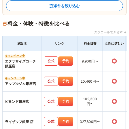
条件を絞り込む
料金・体験・特徴を比べる
スクロールできます →
施設名
リンク
料金目安
女性に嬉しい
キャンペーン中
○
公式
予約
エクササイズコーチ
9,900円〜
銀座店
キャンペーン中
○
公式
予約
20,460円〜
アップルジム銀座店
102,300
○
公式
予約
ビヨンド銀座店
円〜
○
公式
予約
ライザップ銀座 店
327,800円〜