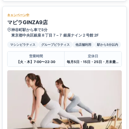
キャンペーン中
マピラGINZA9店
神谷町駅から車で3分
東京都中央区銀座８丁目７−７ 銀座ナイン２号館 2F
マシンピラティス
グループピラティス
他店舗利用
駅から5分以内
営業時間
定休日
【火・木】7:00〜22:30
毎月5日・15日・25日・月末最終日