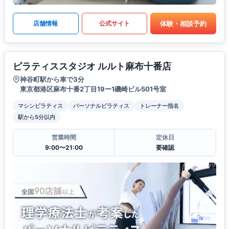
体験・相談予約
店舗情報
公式サイト
ピラティススタジオ ルルト麻布十番店
神谷町駅から車で3分
東京都港区麻布十番2丁目19ー1磯崎ビル501号室
マシンピラティス
パーソナルピラティス
トレーナー指名
駅から5分以内
営業時間
定休日
9:00〜21:00
要確認