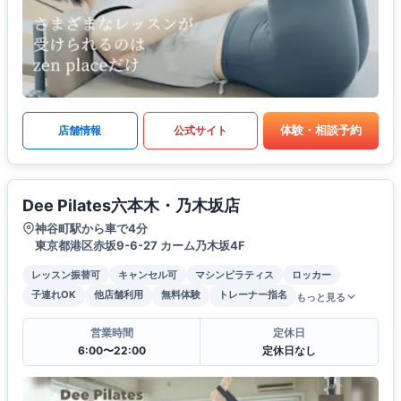
体験・相談予約
店舗情報
公式サイト
Dee Pilates六本木・乃木坂店
神谷町駅から車で4分
東京都港区赤坂9-6-27 カーム乃木坂4F
レッスン振替可
キャンセル可
マシンピラティス
ロッカー
子連れOK
他店舗利用
無料体験
トレーナー指名
もっと見る
営業時間
定休日
6:00〜22:00
定休日なし