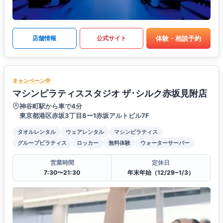
体験・相談予約
店舗情報
公式サイト
キャンペーン中
マシンピラティススタジオ ザ･シルク赤坂見附店
神谷町駅から車で4分
東京都港区赤坂3丁目8ー1赤坂アルトビル7F
タオルレンタル
ウェアレンタル
マシンピラティス
グループピラティス
ロッカー
無料体験
ウォーターサーバー
営業時間
定休日
7:30〜21:30
年末年始（12/29~1/3）