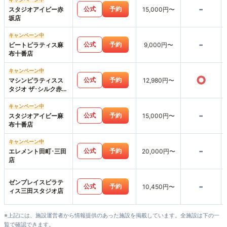
-
公式
予約
スタジオアイビー赤
15,000円〜
坂店
キャンペーン中
-
公式
予約
ビートピラティス麻
9,000円〜
布十番店
キャンペーン中
○
公式
予約
マシンピラティスス
12,980円〜
タジオ ザ･シルク赤坂
見附店
キャンペーン中
-
公式
予約
スタジオアイビー麻
15,000円〜
布十番店
キャンペーン中
-
公式
予約
エレメント田町･三田
20,000円〜
店
ゼンプレイスピラテ
-
公式
予約
10,450円〜
ィス三田スタジオ店
※上記には、施設運営者から情報提供のあった施設を掲載しています。全施設は下の一
覧で確認できます。