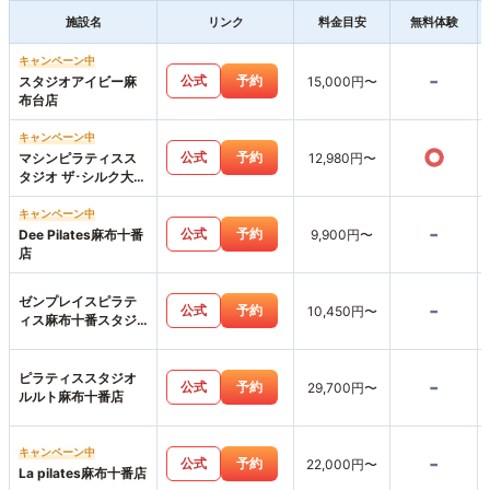
施設名
リンク
料金目安
無料体験
キャンペーン中
-
公式
予約
スタジオアイビー麻
15,000円〜
布台店
キャンペーン中
○
公式
予約
マシンピラティスス
12,980円〜
タジオ ザ･シルク大門
浜松町店
キャンペーン中
-
公式
予約
Dee Pilates麻布十番
9,900円〜
店
ゼンプレイスピラテ
-
公式
予約
10,450円〜
ィス麻布十番スタジ
オ店
ピラティススタジオ
-
公式
予約
29,700円〜
ルルト麻布十番店
キャンペーン中
-
公式
予約
22,000円〜
La pilates麻布十番店