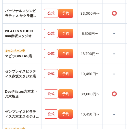
パーソナルマシンピ
○
公式
予約
33,000円〜
ラティス サクラ麻布
十番店
PILATES STUDIO
-
公式
予約
6,600円〜
noa赤坂スタジオ
キャンペーン中
-
公式
予約
18,700円〜
マピラGINZA9店
ゼンプレイスピラテ
-
公式
予約
10,450円〜
ィス赤坂スタジオ店
Dee Pilates六本木・
○
公式
予約
33,600円〜
乃木坂店
ゼンプレイスピラテ
-
公式
予約
10,450円〜
ィス六本木スタジオ
店
キャンペーン中