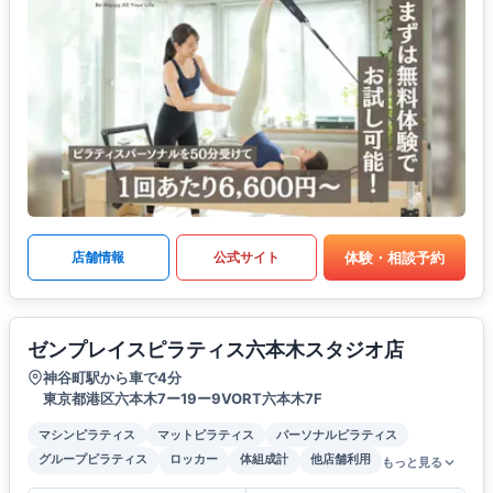
体験・相談予約
店舗情報
公式サイト
ゼンプレイスピラティス六本木スタジオ店
神谷町駅から車で4分
東京都港区六本木7ー19ー9VORT六本木7F
マシンピラティス
マットピラティス
パーソナルピラティス
グループピラティス
ロッカー
体組成計
他店舗利用
もっと見る