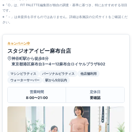
※「○」は、FIT PALETTE編集部が独自の調査・基準に基づき、特におすすめする項目
です。
※「－」は未提供を示すものではありません。詳細は各施設の公式サイトをご確認くだ
さい。
キャンペーン中
スタジオアイビー麻布台店
神谷町駅から徒歩8分
東京都港区麻布台3ー4ー12麻布台ロイヤルプラザ602
マシンピラティス
パーソナルピラティス
他店舗利用
ウォーターサーバー
駅から5分以内
営業時間
定休日
8:00〜21:00
要確認