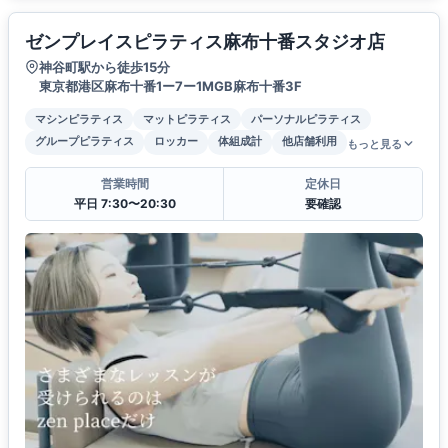
ゼンプレイスピラティス麻布十番スタジオ店
神谷町駅から徒歩15分
東京都港区麻布十番1ー7ー1MGB麻布十番3F
マシンピラティス
マットピラティス
パーソナルピラティス
グループピラティス
ロッカー
体組成計
他店舗利用
もっと見る
営業時間
定休日
平日 7:30〜20:30
要確認