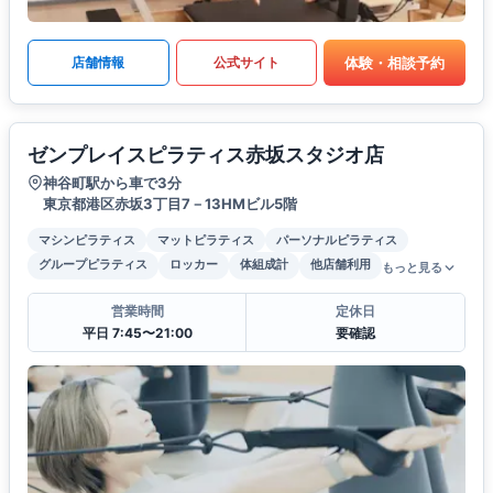
体験・相談予約
店舗情報
公式サイト
ゼンプレイスピラティス赤坂スタジオ店
神谷町駅から車で3分
東京都港区赤坂3丁目7－13HMビル5階
マシンピラティス
マットピラティス
パーソナルピラティス
グループピラティス
ロッカー
体組成計
他店舗利用
もっと見る
営業時間
定休日
平日 7:45〜21:00
要確認