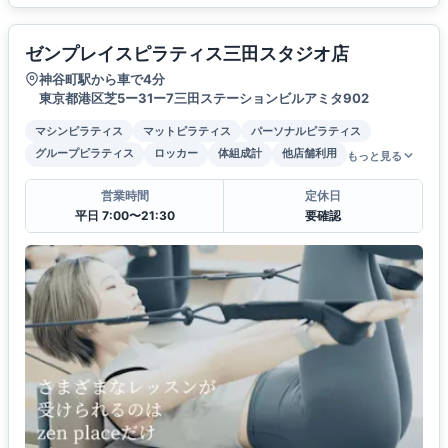
ゼンプレイスピラティス三田スタジオ店
神谷町駅から車で4分
東京都港区芝5ー31ー7三田ステーションビルアミタ902
マシンピラティス
マットピラティス
パーソナルピラティス
グループピラティス
ロッカー
体組成計
他店舗利用
もっと見る
営業時間
定休日
平日 7:00〜21:30
要確認