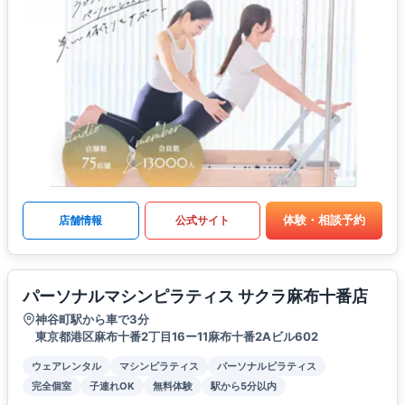
体験・相談予約
店舗情報
公式サイト
パーソナルマシンピラティス サクラ麻布十番店
神谷町駅から車で3分
東京都港区麻布十番2丁目16ー11麻布十番2Aビル602
ウェアレンタル
マシンピラティス
パーソナルピラティス
完全個室
子連れOK
無料体験
駅から5分以内