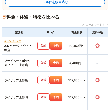
条件を絞り込む
料金・体験・特徴を比べる
スクロールできます →
施設名
リンク
料金目安
無料体験
キャンペーン中
○
公式
予約
24/7ワークアウト上
10,450円〜
野店
プライベートボック
-
公式
予約
4,400円〜
スフィット上野店
○
公式
予約
ライザップ上野店
327,800円〜
○
公式
予約
ライザップ上野 店
327,800円〜