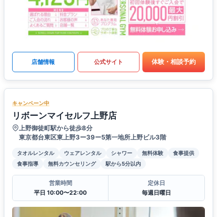
体験・相談予約
店舗情報
公式サイト
キャンペーン中
リボーンマイセルフ上野店
上野御徒町駅から徒歩8分
東京都台東区東上野3ー39ー5第一地所上野ビル3階
タオルレンタル
ウェアレンタル
シャワー
無料体験
食事提供
食事指導
無料カウンセリング
駅から5分以内
営業時間
定休日
平日 10:00〜22:00
毎週日曜日