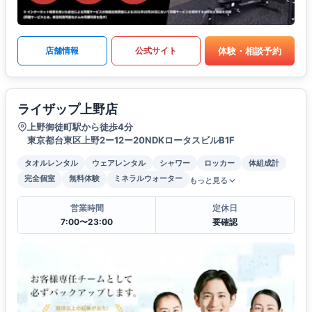
体験・相談予約
店舗情報
公式サイト
ライザップ上野店
上野御徒町駅から徒歩4分
東京都台東区上野2ー12ー20NDKロータスビルB1F
タオルレンタル
ウェアレンタル
シャワー
ロッカー
体組成計
完全個室
無料体験
ミネラルウォーター
もっと見る
営業時間
定休日
7:00〜23:00
要確認