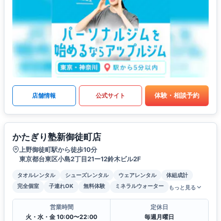
体験・相談予約
店舗情報
公式サイト
かたぎり塾新御徒町店
上野御徒町駅から徒歩10分
東京都台東区小島2丁目21ー12鈴木ビル2F
タオルレンタル
シューズレンタル
ウェアレンタル
体組成計
完全個室
子連れOK
無料体験
ミネラルウォーター
もっと見る
営業時間
定休日
火・水・金 10:00〜22:00
毎週月曜日