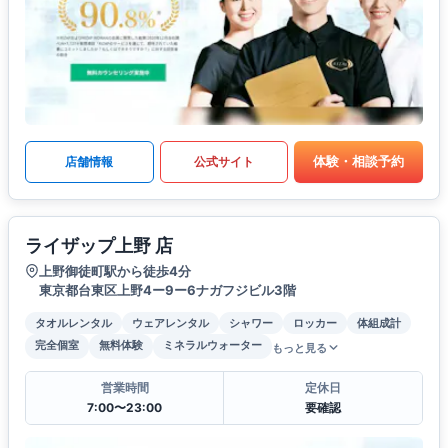
体験・相談予約
店舗情報
公式サイト
ライザップ上野 店
上野御徒町駅から徒歩4分
東京都台東区上野4ー9ー6ナガフジビル3階
タオルレンタル
ウェアレンタル
シャワー
ロッカー
体組成計
完全個室
無料体験
ミネラルウォーター
もっと見る
営業時間
定休日
7:00〜23:00
要確認