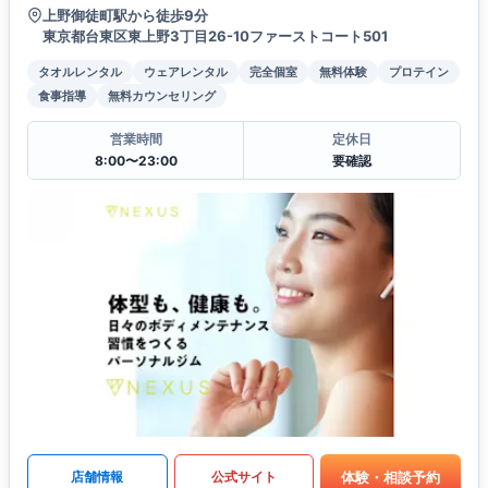
上野御徒町駅から徒歩9分
東京都台東区東上野3丁目26-10ファーストコート501
タオルレンタル
ウェアレンタル
完全個室
無料体験
プロテイン
食事指導
無料カウンセリング
営業時間
定休日
8:00〜23:00
要確認
体験・相談予約
店舗情報
公式サイト