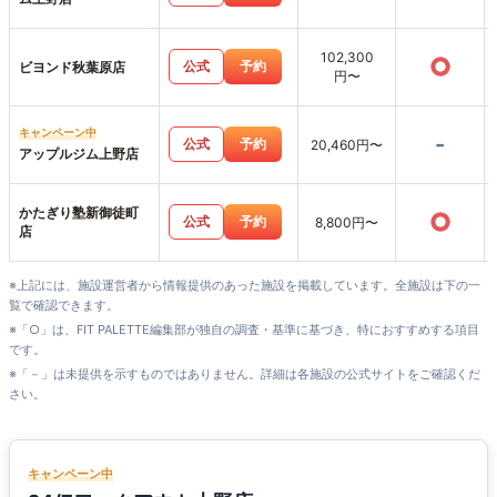
102,300
○
公式
予約
ビヨンド秋葉原店
円〜
キャンペーン中
-
公式
予約
20,460円〜
アップルジム上野店
かたぎり塾新御徒町
○
公式
予約
8,800円〜
店
※上記には、施設運営者から情報提供のあった施設を掲載しています。全施設は下の一
覧で確認できます。
※「○」は、FIT PALETTE編集部が独自の調査・基準に基づき、特におすすめする項目
です。
※「－」は未提供を示すものではありません。詳細は各施設の公式サイトをご確認くだ
さい。
キャンペーン中