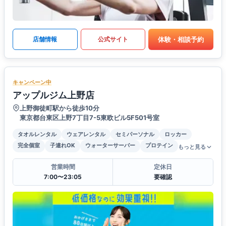
体験・相談予約
店舗情報
公式サイト
キャンペーン中
アップルジム上野店
上野御徒町駅から徒歩10分
東京都台東区上野7丁目7-5東欧ビル5F501号室
タオルレンタル
ウェアレンタル
セミパーソナル
ロッカー
完全個室
子連れOK
ウォーターサーバー
プロテイン
もっと見る
営業時間
定休日
7:00〜23:05
要確認