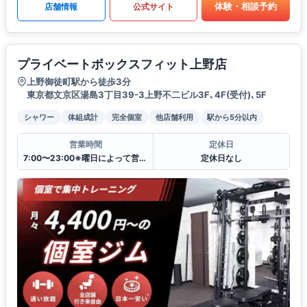
体験・相談予約
店舗情報
公式サイト
プライベートボックスフィット上野店
上野御徒町駅から徒歩3分
東京都文京区湯島3丁目39-3上野不二ビル3F､4F(受付)､5F
シャワー
体組成計
完全個室
他店舗利用
駅から5分以内
営業時間
定休日
7:00〜23:00※曜日によって営業時間が異なる場合がございます. 詳細はお電話でお問合せください.
定休日なし