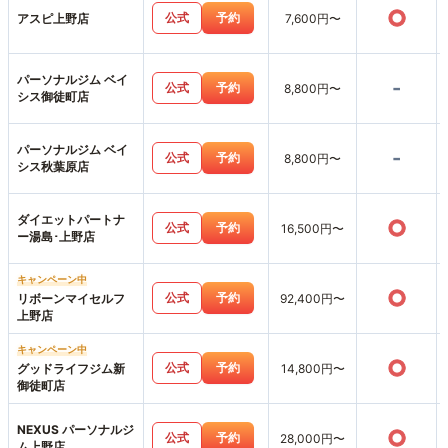
○
公式
予約
アスピ上野店
7,600円〜
パーソナルジム ベイ
-
公式
予約
8,800円〜
シス御徒町店
パーソナルジム ベイ
-
公式
予約
8,800円〜
シス秋葉原店
ダイエットパートナ
○
公式
予約
16,500円〜
ー湯島･上野店
キャンペーン中
○
公式
予約
リボーンマイセルフ
92,400円〜
上野店
キャンペーン中
○
公式
予約
グッドライフジム新
14,800円〜
御徒町店
NEXUS パーソナルジ
○
公式
予約
28,000円〜
ム上野店