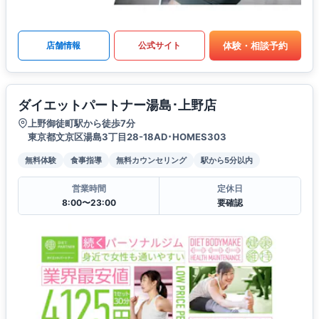
体験・相談予約
店舗情報
公式サイト
ダイエットパートナー湯島･上野店
上野御徒町駅から徒歩7分
東京都文京区湯島3丁目28-18AD･HOMES303
無料体験
食事指導
無料カウンセリング
駅から5分以内
営業時間
定休日
8:00〜23:00
要確認