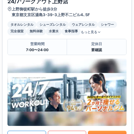
24/7ワークアウト上野店
上野御徒町駅から徒歩3分
東京都文京区湯島3-39-3上野不二ビル4､5F
タオルレンタル
シューズレンタル
ウェアレンタル
シャワー
完全個室
無料体験
水素水
食事指導
もっと見る
営業時間
定休日
7:00〜24:00
要確認