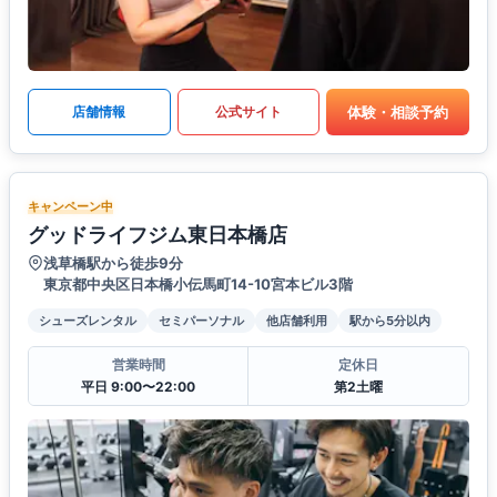
体験・相談予約
店舗情報
公式サイト
キャンペーン中
グッドライフジム東日本橋店
浅草橋駅から徒歩9分
東京都中央区日本橋小伝馬町14-10宮本ビル3階
シューズレンタル
セミパーソナル
他店舗利用
駅から5分以内
営業時間
定休日
平日 9:00〜22:00
第2土曜