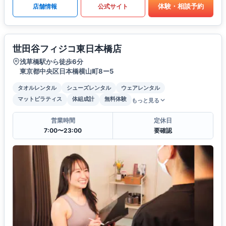
体験・相談予約
店舗情報
公式サイト
世田谷フィジコ東日本橋店
浅草橋駅から徒歩6分
東京都中央区日本橋横山町8ー5
タオルレンタル
シューズレンタル
ウェアレンタル
マットピラティス
体組成計
無料体験
もっと見る
営業時間
定休日
7:00〜23:00
要確認