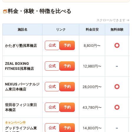
料金・体験・特徴を比べる
スクロールできます →
施設名
リンク
料金目安
無料体験
○
公式
予約
かたぎり塾浅草橋店
8,800円〜
ZEAL BOXING
-
公式
予約
12,980円〜
FITNESS浅草橋店
NEXUS パーソナルジ
○
公式
予約
28,000円〜
ム東日本橋店
世田谷フィジコ東日
○
公式
予約
43,780円〜
本橋店
キャンペーン中
-
公式
予約
グッドライフジム東
14,800円〜