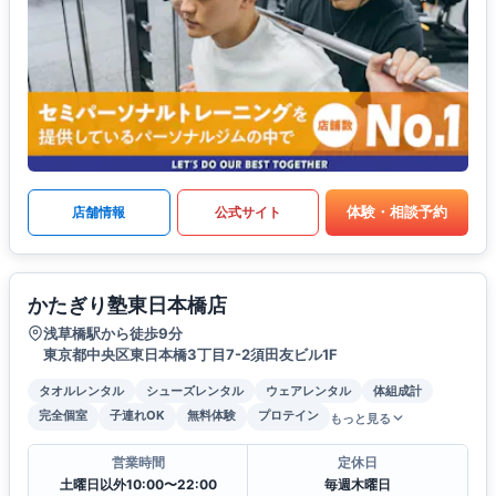
体験・相談予約
店舗情報
公式サイト
かたぎり塾東日本橋店
浅草橋駅から徒歩9分
東京都中央区東日本橋3丁目7-2須田友ビル1F
タオルレンタル
シューズレンタル
ウェアレンタル
体組成計
完全個室
子連れOK
無料体験
プロテイン
もっと見る
営業時間
定休日
土曜日以外10:00〜22:00
毎週木曜日