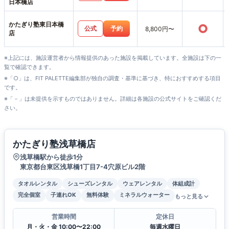
日本橋店
かたぎり塾東日本橋
○
公式
予約
8,800円〜
店
※上記には、施設運営者から情報提供のあった施設を掲載しています。全施設は下の一
覧で確認できます。
※「○」は、FIT PALETTE編集部が独自の調査・基準に基づき、特におすすめする項目
です。
※「－」は未提供を示すものではありません。詳細は各施設の公式サイトをご確認くだ
さい。
かたぎり塾浅草橋店
浅草橋駅から徒歩1分
東京都台東区浅草橋1丁目7-4穴原ビル2階
タオルレンタル
シューズレンタル
ウェアレンタル
体組成計
完全個室
子連れOK
無料体験
ミネラルウォーター
もっと見る
営業時間
定休日
月・火・金 10:00〜22:00
毎週水曜日