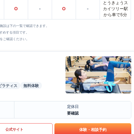
とうきょうス
○
-
○
-
カイツリー駅
から車で5分
全施設は下の一覧で確認できます。
すすめする項目です。
をご確認ください。
ピラティス
無料体験
定休日
要確認
体験・相談予約
公式サイト