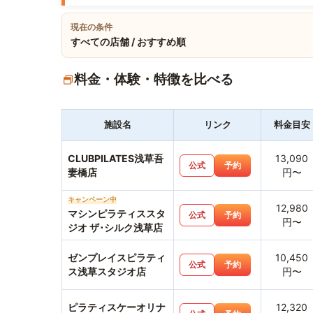
現在の条件
すべての店舗 / おすすめ順
料金・体験・特徴を比べる
施設名
リンク
料金目安
CLUBPILATES浅草吾
13,090
公式
予約
妻橋店
円〜
キャンペーン中
12,980
マシンピラティススタ
公式
予約
円〜
ジオ ザ･シルク浅草店
ゼンプレイスピラティ
10,450
公式
予約
ス浅草スタジオ店
円〜
ピラティスケーオリナ
12,320