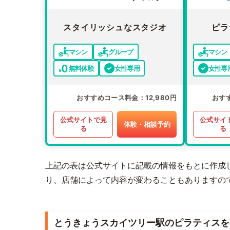
スタイリッシュなスタジオ
ピラ
マシン
グループ
マシン
無料体験
女性専用
女性専
おすすめコース料金
12,980円
おす
公式サイトで見
公式サイ
体験・相談予約
る
る
上記の表は公式サイトに記載の情報をもとに作成
り、店舗によって内容が変わることもありますの
とうきょうスカイツリー駅のピラティスを