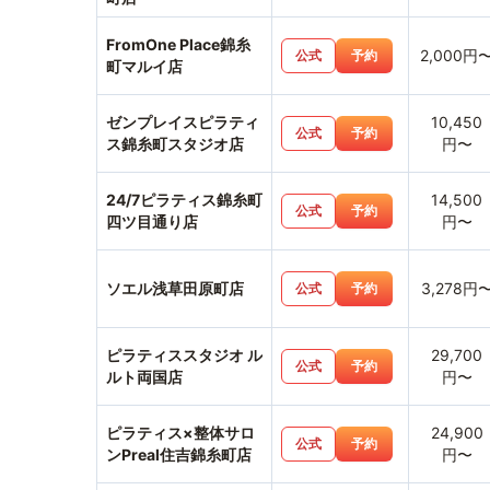
FromOne Place錦糸
2,000円
公式
予約
町マルイ店
ゼンプレイスピラティ
10,450
公式
予約
ス錦糸町スタジオ店
円〜
24/7ピラティス錦糸町
14,500
公式
予約
四ツ目通り店
円〜
ソエル浅草田原町店
3,278円
公式
予約
ピラティススタジオ ル
29,700
公式
予約
ルト両国店
円〜
ピラティス×整体サロ
24,900
公式
予約
ンPreal住吉錦糸町店
円〜