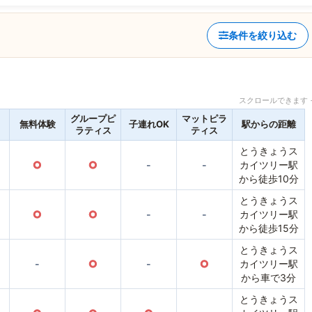
条件を絞り込む
スクロールできます 
グループピ
マットピラ
無料体験
子連れOK
駅からの距離
ラティス
ティス
とうきょうス
○
○
-
-
カイツリー駅
から徒歩10分
とうきょうス
○
○
-
-
カイツリー駅
から徒歩15分
とうきょうス
-
○
-
○
カイツリー駅
から車で3分
とうきょうス