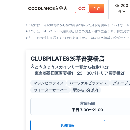
35,200
COCOLANCE入谷店
公式
予約
円〜
※上記には、施設運営者から情報提供のあった施設を掲載しています。
※「○」は、FIT PALETTE編集部が独自の調査・基準に基づき、特にお
※「－」は未提供を示すものではありません。詳細は各施設の公式サイト
CLUBPILATES浅草吾妻橋店
とうきょうスカイツリー駅から徒歩10分
東京都墨田区吾妻橋1ー23ー30パトリア吾妻橋2F
マシンピラティス
パーソナルピラティス
グループ
ウォーターサーバー
駅から5分以内
営業時間
平日 7:00〜21:00
店舗情報