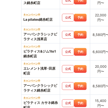
公式
予約
ス錦糸町店
円〜
キャンペーン中
22,000
公式
予約
La pilates錦糸町店
円〜
キャンペーン中
アーバンクラシックピ
8,580円
公式
予約
ラティス浅草店
キャンペーン中
ピラティス&ジム1to1
6,600円
公式
予約
錦糸町店
キャンペーン中
20,000
エレメント浅草･田原
公式
予約
円〜
町店
キャンペーン中
アーバンクラシックピ
8,580円
公式
予約
ラティス錦糸町店
キャンペーン中
15,400
ピラティス カサネ錦糸
公式
予約
円〜
町店