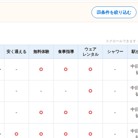
条件を絞り込む
スクロールできます 
ウェア
安く通える
無料体験
食事指導
シャワー
駅
レンタル
中
〜
-
○
○
○
-
中
-
-
-
○
-
中
-
○
○
○
-
中
〜
○
○
○
○
-