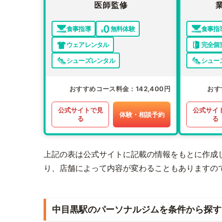
医師監修
食事指導
無料体験
食事指
ウェアレンタル
完全個
シューズレンタル
シュー
おすすめコース料金
142,400円
おす
公式サイトで見
公式サイ
体験・相談予約
る
る
上記の表は公式サイトに記載の情報をもとに作成
り、店舗によって内容が変わることもありますの
中目黒駅のパーソナルジムを条件から探す