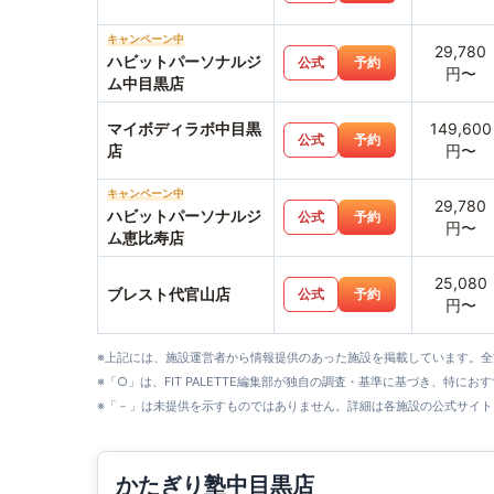
キャンペーン中
29,780
ハビットパーソナルジ
公式
予約
円〜
ム中目黒店
マイボディラボ中目黒
149,600
公式
予約
店
円〜
キャンペーン中
29,780
ハビットパーソナルジ
公式
予約
円〜
ム恵比寿店
25,080
ブレスト代官山店
公式
予約
円〜
※上記には、施設運営者から情報提供のあった施設を掲載しています。
※「○」は、FIT PALETTE編集部が独自の調査・基準に基づき、特にお
※「－」は未提供を示すものではありません。詳細は各施設の公式サイト
かたぎり塾中目黒店