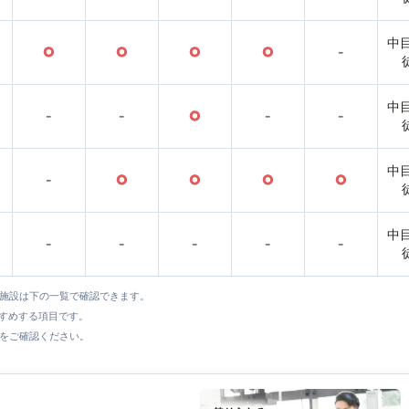
中
○
○
○
○
-
中
-
-
○
-
-
中
-
○
○
○
○
中
-
-
-
-
-
全施設は下の一覧で確認できます。
すすめする項目です。
をご確認ください。