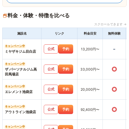
料金・体験・特徴を比べる
スクロールできます →
施設名
リンク
料金目安
無料体験
キャンペーン中
-
公式
予約
13,200円〜
ミヤザキジム目白店
キャンペーン中
○
公式
予約
ザ パーソナルジム高
33,000円〜
田馬場店
キャンペーン中
○
公式
予約
20,000円〜
エレメント池袋店
キャンペーン中
○
公式
予約
92,400円〜
アウトライン池袋店
キャンペーン中