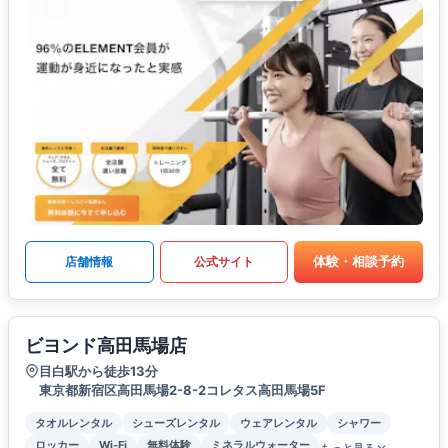
体験・相談予約
店舗情報
公式サイト
ビヨンド高田馬場店
目白駅から徒歩13分
東京都新宿区高田馬場2-8-2コレタス高田馬場5F
タオルレンタル
シューズレンタル
ウェアレンタル
シャワー
ロッカー
Wi-Fi
無料体験
ミネラルウォーター
もっと見る