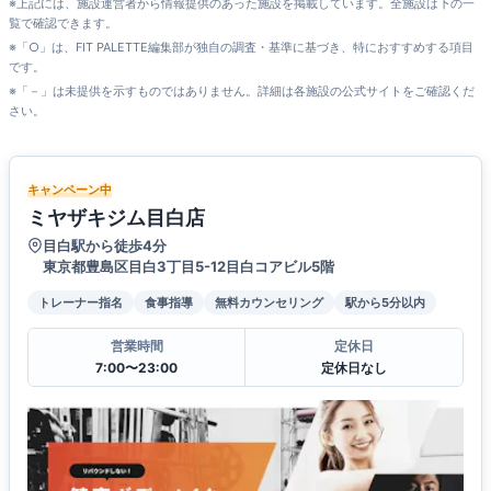
※上記には、施設運営者から情報提供のあった施設を掲載しています。全施設は下の一
覧で確認できます。
※「○」は、FIT PALETTE編集部が独自の調査・基準に基づき、特におすすめする項目
です。
※「－」は未提供を示すものではありません。詳細は各施設の公式サイトをご確認くだ
さい。
キャンペーン中
ミヤザキジム目白店
目白駅から徒歩4分
東京都豊島区目白3丁目5-12目白コアビル5階
トレーナー指名
食事指導
無料カウンセリング
駅から5分以内
営業時間
定休日
7:00〜23:00
定休日なし