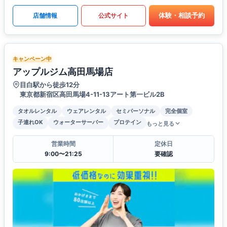
体験・相談予約
店舗情報
公式サイト
キャンペーン中
アップルジム高田馬場店
目白駅から徒歩12分
東京都新宿区高田馬場4-11-13アート第一ビル2B
タオルレンタル
ウェアレンタル
セミパーソナル
完全個室
子連れOK
ウォーターサーバー
プロテイン
もっと見る
営業時間
定休日
9:00〜21:25
要確認