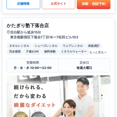
体験・相談予約
店舗情報
公式サイト
かたぎり塾下落合店
目白駅から徒歩15分
東京都新宿区下落合1丁目16ー7松田ビル103
タオルレンタル
シューズレンタル
ウェアレンタル
体組成計
完全個室
子連れOK
無料体験
ミネラルウォーター
もっと見る
営業時間
定休日
月・水・木 10:00〜22:00
毎週火曜日