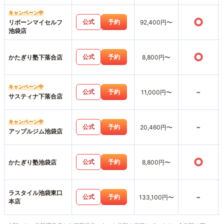
キャンペーン中
○
公式
予約
リボーンマイセルフ
92,400円〜
池袋店
○
公式
予約
かたぎり塾下落合店
8,800円〜
キャンペーン中
-
公式
予約
11,000円〜
サスティナ下落合店
キャンペーン中
-
公式
予約
20,460円〜
アップルジム池袋店
○
公式
予約
かたぎり塾池袋店
8,800円〜
ラスタイル池袋東口
-
公式
予約
133,100円〜
本店