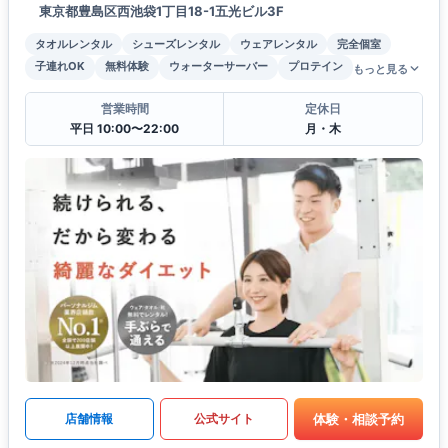
東京都豊島区西池袋1丁目18-1五光ビル3F
タオルレンタル
シューズレンタル
ウェアレンタル
完全個室
子連れOK
無料体験
ウォーターサーバー
プロテイン
もっと見る
営業時間
定休日
平日 10:00〜22:00
月・木
体験・相談予約
店舗情報
公式サイト