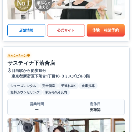
体験・相談予約
店舗情報
公式サイト
キャンペーン中
サスティナ下落合店
目白駅から徒歩15分
東京都新宿区下落合1丁目16-3ミスズビル3階
シューズレンタル
完全個室
子連れOK
食事指導
無料カウンセリング
駅から5分以内
営業時間
定休日
ー
要確認