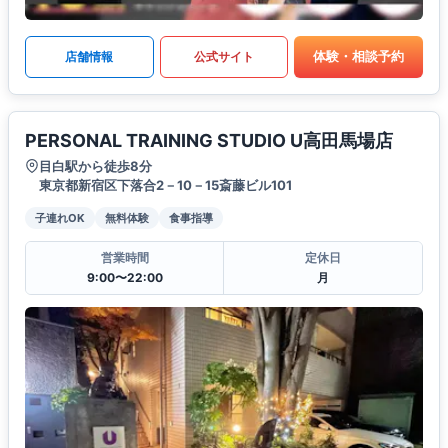
体験・相談予約
店舗情報
公式サイト
PERSONAL TRAINING STUDIO U高田馬場店
目白駅から徒歩8分
東京都新宿区下落合2－10－15斎藤ビル101
子連れOK
無料体験
食事指導
営業時間
定休日
9:00〜22:00
月