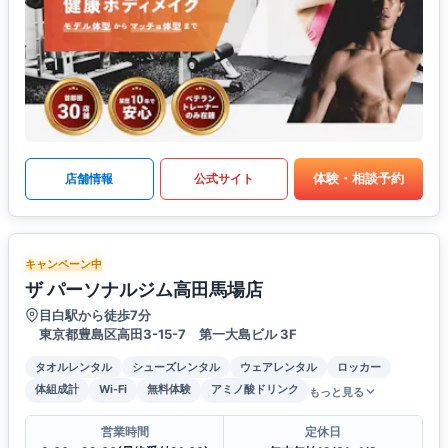
体験・相談予約
店舗情報
公式サイト
キャンペーン中
ザ パーソナルジム高田馬場店
目白駅から徒歩7分
東京都豊島区高田3-15-7 第一大島ビル 3F
タオルレンタル
シューズレンタル
ウェアレンタル
ロッカー
体組成計
Wi-Fi
無料体験
アミノ酸ドリンク
もっと見る
営業時間
定休日