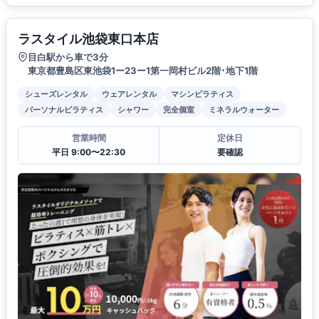
ラスタイル池袋東口本店
目白駅から車で3分
東京都豊島区東池袋1ー23ー1第一岡村ビル2階･地下1階
シューズレンタル
ウェアレンタル
マシンピラティス
パーソナルピラティス
シャワー
完全個室
ミネラルウォーター
営業時間
定休日
平日 9:00〜22:30
要確認