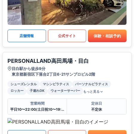
体験・相談予約
店舗情報
公式サイト
PERSONALLAND高田馬場・目白
目白駅から徒歩9分
東京都新宿区下落合2丁目6-21サンプロビル2階
シューズレンタル
マシンピラティス
パーソナルピラティス
ロッカー
子連れOK
ウォーターサーバー
もっと見る
営業時間
定休日
平日10〜22:00/土日祝10〜19:00
不定休