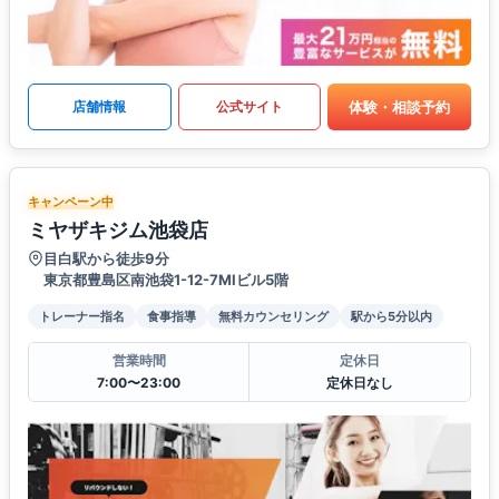
体験・相談予約
店舗情報
公式サイト
キャンペーン中
ミヤザキジム池袋店
目白駅から徒歩9分
東京都豊島区南池袋1-12-7MIビル5階
トレーナー指名
食事指導
無料カウンセリング
駅から5分以内
営業時間
定休日
7:00〜23:00
定休日なし