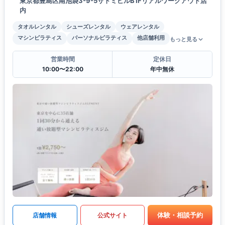
東京都豊島区南池袋3-9-5サトミビルB1Fリアルワークアウト店
内
タオルレンタル
シューズレンタル
ウェアレンタル
マシンピラティス
パーソナルピラティス
他店舗利用
もっと見る
営業時間
定休日
10:00〜22:00
年中無休
体験・相談予約
店舗情報
公式サイト