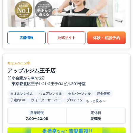
体験・相談予約
店舗情報
公式サイト
キャンペーン中
アップルジム王子店
小台駅から車で5分
東京都北区王子1-21-2王子OJビル201号室
タオルレンタル
ウェアレンタル
セミパーソナル
完全個室
子連れOK
ウォーターサーバー
プロテイン
もっと見る
営業時間
定休日
7:00〜23:05
要確認