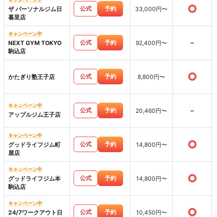
○
公式
予約
ザ パーソナルジム日
33,000円〜
暮里店
キャンペーン中
-
公式
予約
NEXT GYM TOKYO
92,400円〜
駒込店
○
公式
予約
かたぎり塾王子店
8,800円〜
キャンペーン中
-
公式
予約
20,460円〜
アップルジム王子店
キャンペーン中
○
公式
予約
グッドライフジム町
14,800円〜
屋店
キャンペーン中
○
公式
予約
グッドライフジム本
14,800円〜
駒込店
キャンペーン中
○
公式
予約
24/7ワークアウト日
10,450円〜