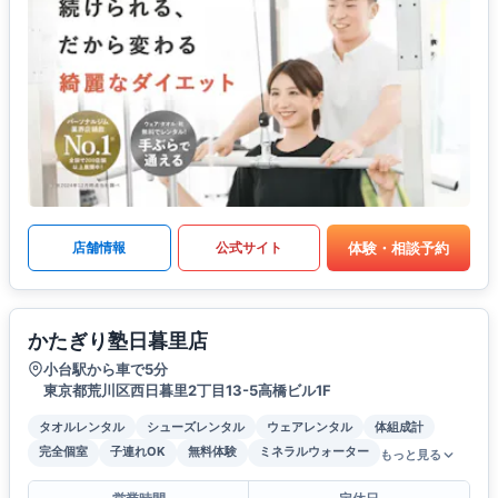
体験・相談予約
店舗情報
公式サイト
かたぎり塾日暮里店
小台駅から車で5分
東京都荒川区西日暮里2丁目13-5高橋ビル1F
タオルレンタル
シューズレンタル
ウェアレンタル
体組成計
完全個室
子連れOK
無料体験
ミネラルウォーター
もっと見る