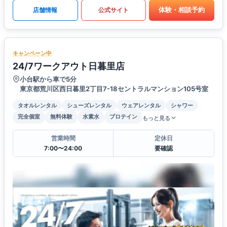
体験・相談予約
店舗情報
公式サイト
キャンペーン中
24/7ワークアウト日暮里店
小台駅から車で5分
東京都荒川区西日暮里2丁目7-18セントラルマンション105号室
タオルレンタル
シューズレンタル
ウェアレンタル
シャワー
完全個室
無料体験
水素水
プロテイン
もっと見る
営業時間
定休日
7:00〜24:00
要確認