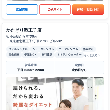
体験・相談予約
店舗情報
公式サイト
かたぎり塾王子店
小台駅から車で5分
東京都北区王子1丁目2-2OJビル502
タオルレンタル
シューズレンタル
ウェアレンタル
体組成計
完全個室
子連れOK
無料体験
ミネラルウォーター
もっと見る
営業時間
定休日
平日 10:00〜22:00
定休日なし