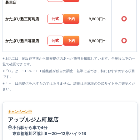
暮里店
○
公式
予約
かたぎり塾三河島店
8,800円〜
○
公式
予約
かたぎり塾日暮里店
8,800円〜
※上記には、施設運営者から情報提供のあった施設を掲載しています。全施設は下の一
覧で確認できます。
※「○」は、FIT PALETTE編集部が独自の調査・基準に基づき、特におすすめする項目
です。
※「－」は未提供を示すものではありません。詳細は各施設の公式サイトをご確認くだ
さい。
キャンペーン中
アップルジム町屋店
小台駅から車で4分
東京都荒川区荒川6ー20ー12岸ハイツ1B