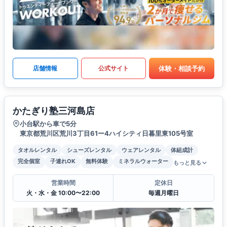
体験・相談予約
店舗情報
公式サイト
かたぎり塾三河島店
小台駅から車で5分
東京都荒川区荒川3丁目61ー4ハイシティ日暮里東105号室
タオルレンタル
シューズレンタル
ウェアレンタル
体組成計
完全個室
子連れOK
無料体験
ミネラルウォーター
もっと見る
営業時間
定休日
火・水・金 10:00〜22:00
毎週月曜日