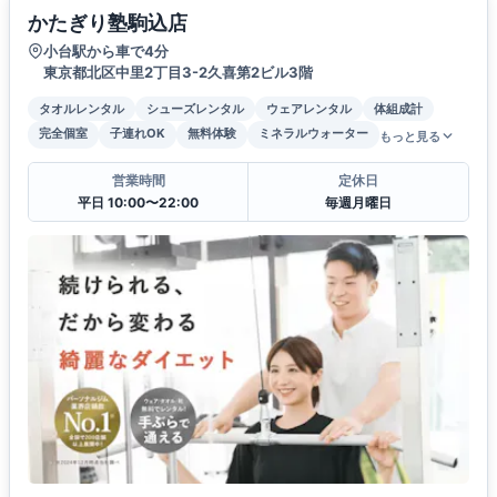
かたぎり塾駒込店
小台駅から車で4分
東京都北区中里2丁目3-2久喜第2ビル3階
タオルレンタル
シューズレンタル
ウェアレンタル
体組成計
完全個室
子連れOK
無料体験
ミネラルウォーター
もっと見る
営業時間
定休日
平日 10:00〜22:00
毎週月曜日