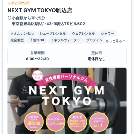
キャンペーン中
NEXT GYM TOKYO駒込店
小台駅から車で5分
東京都豊島区駒込1-43-9駒込TSビル602
タオルレンタル
シューズレンタル
ウェアレンタル
シャワー
完全個室
子連れOK
ミネラルウォーター
プロテイン
もっと見る
営業時間
定休日
8:00〜22:30
定休日なし