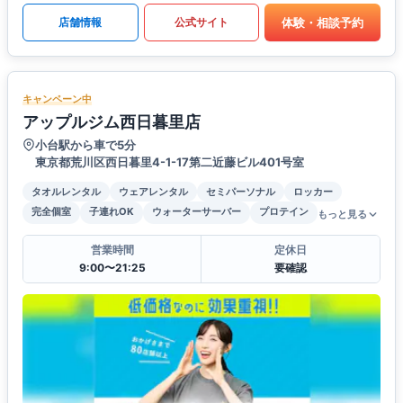
体験・相談予約
店舗情報
公式サイト
キャンペーン中
アップルジム西日暮里店
小台駅から車で5分
東京都荒川区西日暮里4-1-17第二近藤ビル401号室
タオルレンタル
ウェアレンタル
セミパーソナル
ロッカー
完全個室
子連れOK
ウォーターサーバー
プロテイン
もっと見る
営業時間
定休日
9:00〜21:25
要確認