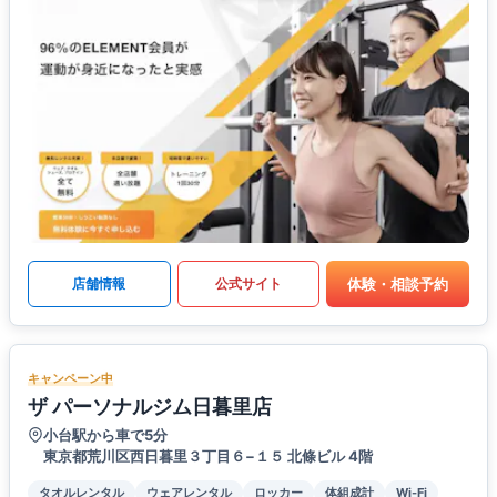
体験・相談予約
店舗情報
公式サイト
キャンペーン中
ザ パーソナルジム日暮里店
小台駅から車で5分
東京都荒川区西日暮里３丁目６−１５ 北條ビル 4階
タオルレンタル
ウェアレンタル
ロッカー
体組成計
Wi-Fi