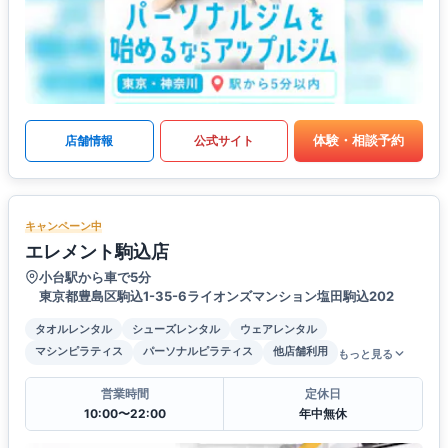
体験・相談予約
店舗情報
公式サイト
キャンペーン中
エレメント駒込店
小台駅から車で5分
東京都豊島区駒込1-35-6ライオンズマンション塩田駒込202
タオルレンタル
シューズレンタル
ウェアレンタル
マシンピラティス
パーソナルピラティス
他店舗利用
もっと見る
営業時間
定休日
10:00〜22:00
年中無休