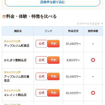
条件を絞り込む
料金・体験・特徴を比べる
スクロールできます →
施設名
リンク
料金目安
無料体験
キャンペーン中
-
公式
予約
20,460円〜
アップルジム町屋店
○
公式
予約
かたぎり塾駒込店
8,800円〜
キャンペーン中
-
公式
予約
アップルジム西日暮
20,460円〜
里店
キャンペーン中
○
公式
予約
20,000円〜
エレメント駒込店
キャンペーン中